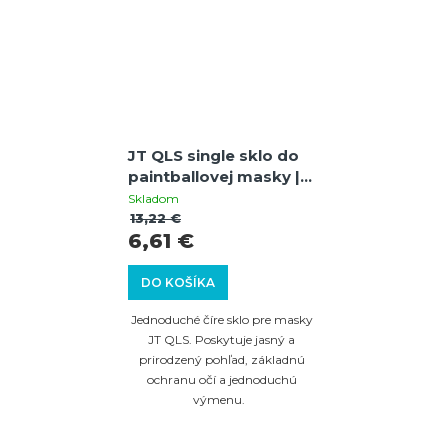
JT QLS single sklo do
paintballovej masky |
Clear | Náhradné sklo |
Skladom
UV ochrana
13,22 €
6,61 €
DO KOŠÍKA
Jednoduché číre sklo pre masky
JT QLS. Poskytuje jasný a
prirodzený pohľad, základnú
ochranu očí a jednoduchú
výmenu.