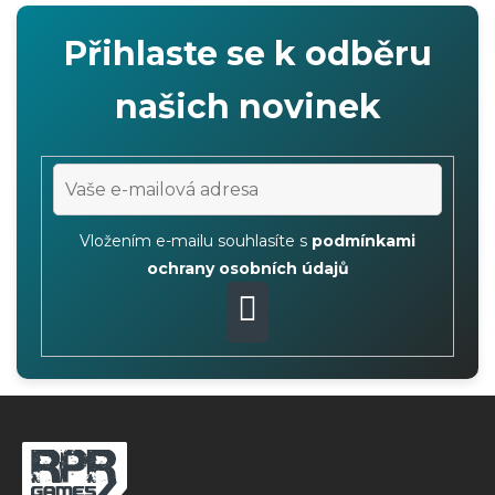
p
Přihlaste se k odběru
i
s
našich novinek
u
Vložením e-mailu souhlasíte s
podmínkami
ochrany osobních údajů
PŘIHLÁSIT
SE
Z
á
p