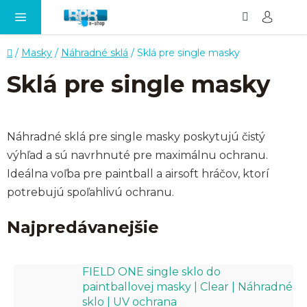
Hľadať
NÁ
Prejsť
KO
na
obsah
Domov
/
Masky
/
Náhradné sklá
/
Sklá pre single masky
Sklá pre single masky
Náhradné sklá pre single masky poskytujú čistý
výhľad a sú navrhnuté pre maximálnu ochranu.
Ideálna voľba pre paintball a airsoft hráčov, ktorí
potrebujú spoľahlivú ochranu.
Najpredávanejšie
FIELD ONE single sklo do
paintballovej masky | Clear | Náhradné
sklo | UV ochrana