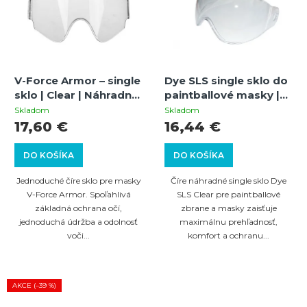
p
p
i
r
s
o
p
d
V-Force Armor – single
Dye SLS single sklo do
r
u
sklo | Clear | Náhradné
paintballové masky |
o
sklo | Odolné voči
Clear | Náhradní sklo |
k
Skladom
Skladom
poškriabaniu
UV ochrana
17,60 €
16,44 €
d
t
u
o
DO KOŠÍKA
DO KOŠÍKA
k
v
Jednoduché číre sklo pre masky
Číre náhradné single sklo Dye
t
V-Force Armor. Spoľahlivá
SLS Clear pre paintballové
základná ochrana očí,
zbrane a masky zaisťuje
o
jednoduchá údržba a odolnosť
maximálnu prehľadnosť,
v
voči...
komfort a ochranu...
AKCE (–39 %)