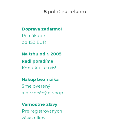
5
položiek celkom
O
v
Doprava zadarmo!
l
Pri nákupe
á
od 150 EUR
d
a
Na trhu od r. 2005
c
Radi poradíme
i
Kontaktujte nás!
e
Nákup bez rizika
p
Sme overený
r
a bezpečný e-shop.
v
Vernostné zľavy
k
Pre registrovaných
y
zákazníkov
v
ý