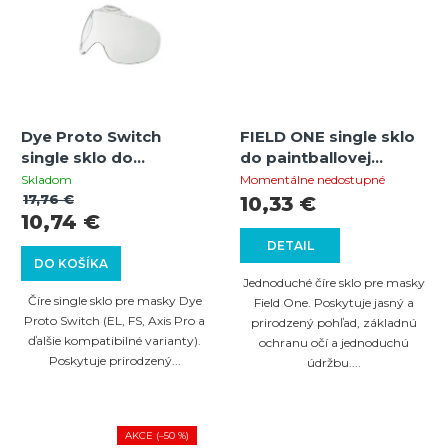
Dye Proto Switch
FIELD ONE single sklo
single sklo do
do paintballovej
paintballovej masky |
masky | Clear |
Skladom
Momentálne nedostupné
Clear | Náhradné sklo |
Náhradné sklo | UV
17,76 €
10,33 €
10,74 €
UV ochrana
ochrana
DETAIL
DO KOŠÍKA
Jednoduché číre sklo pre masky
Číre single sklo pre masky Dye
Field One. Poskytuje jasný a
Proto Switch (EL, FS, Axis Pro a
prirodzený pohľad, základnú
ďalšie kompatibilné varianty).
ochranu očí a jednoduchú
Poskytuje prirodzený...
údržbu....
AKCE (–50 %)