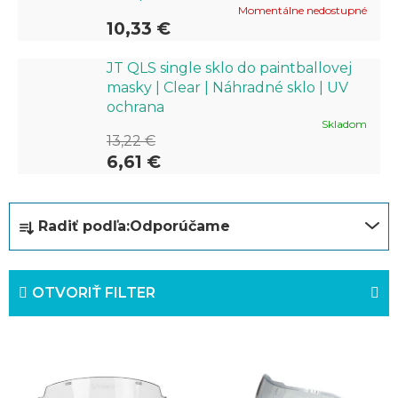
Momentálne nedostupné
10,33 €
JT QLS single sklo do paintballovej
masky | Clear | Náhradné sklo | UV
ochrana
Skladom
13,22 €
6,61 €
R
Radiť podľa:
Odporúčame
a
d
OTVORIŤ FILTER
e
n
V
i
ý
e