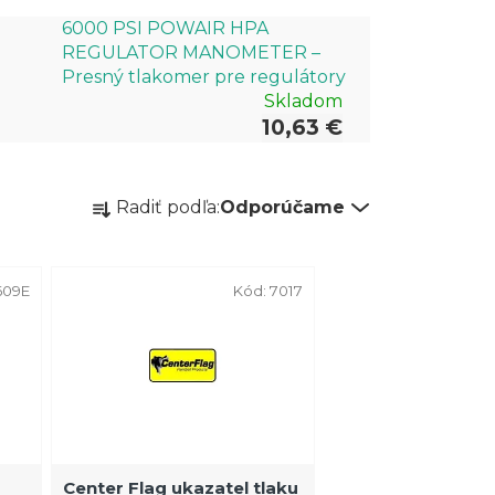
6000 PSI POWAIR HPA
REGULATOR MANOMETER –
Presný tlakomer pre regulátory
Skladom
10,63 €
R
Radiť podľa:
Odporúčame
a
d
e
609E
Kód:
7017
n
i
e
p
r
Center Flag ukazatel tlaku