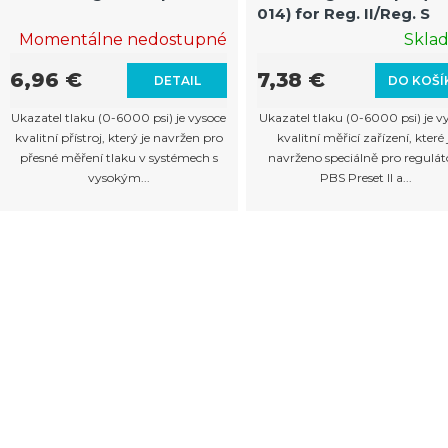
014) for Reg. II/Reg. S
Momentálne nedostupné
Skla
6,96 €
7,38 €
DETAIL
DO KOŠÍ
Ukazatel tlaku (0-6000 psi) je vysoce
Ukazatel tlaku (0-6000 psi) je v
kvalitní přístroj, který je navržen pro
kvalitní měřicí zařízení, které 
přesné měření tlaku v systémech s
navrženo speciálně pro regulát
vysokým...
PBS Preset II a...
O
v
l
á
d
a
c
i