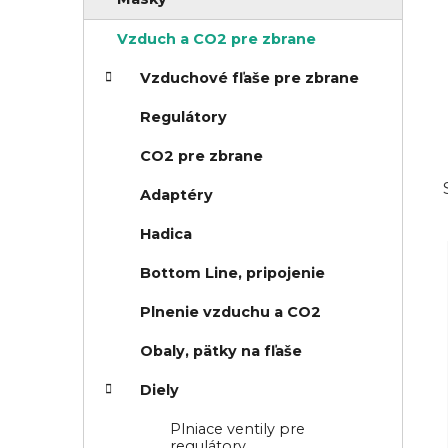
n
i
e
e
Vzduch a CO2 pre zbrane
l
Vzduchové fľaše pre zbrane
Regulátory
CO2 pre zbrane
Adaptéry
Hadica
Bottom Line, pripojenie
Plnenie vzduchu a CO2
Obaly, pätky na fľaše
Diely
Plniace ventily pre
regulátory