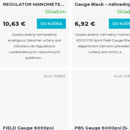
REGULATOR MANOMETER
Gauge Black – náhradn
o
– Presný tlakomer pre
manometer čierny
Skladom
Skla
d
regulátory
u
10,63 €
6,92 €
DO KOŠÍKA
DO KOŠÍ
k
Vysoko presný kompaktný
Vysoko presný náhradný manom
t
analógový tlakomer určený pre
6000 PSI Spirit Field Gauge Bla
inštaláciu do regulátorov
elegantnom čiernom prevedení
o
vysokotlakových vzduchových
určený pre rýchlu a...
systémov...
v
Kód:
15861E
Kód:
10
FIELD Gauge 6000psi
PBS Gauge 6000psi (S-