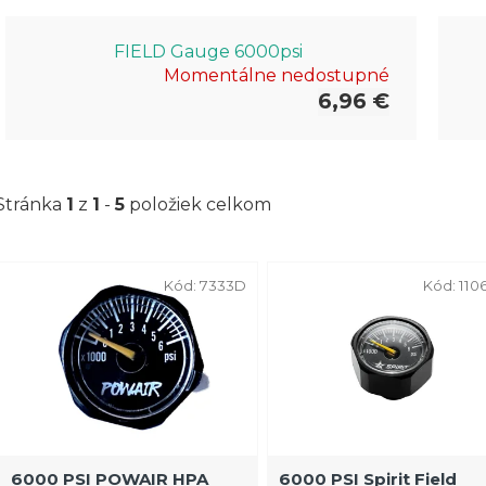
FIELD Gauge 6000psi
Momentálne nedostupné
6,96 €
Stránka
1
z
1
-
5
položiek celkom
V
Kód:
7333D
Kód:
110
ý
p
i
s
p
r
6000 PSI POWAIR HPA
6000 PSI Spirit Field