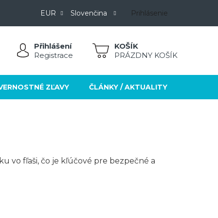
EUR
Slovenčina
Prihlásenie
Přihlášení
NÁKUPNÝ
Registrace
PRÁZDNY KOŠÍK
KOŠÍK
VERNOSTNÉ ZĽAVY
ČLÁNKY / AKTUALITY
KONTA
 vo fľaši, čo je kľúčové pre bezpečné a