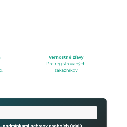
a
Vernostné zľavy
Pre registrovaných
p.
zákazníkov
 s
podmínkami ochrany osobních údajů