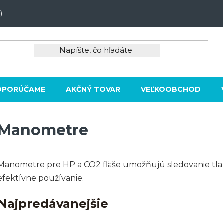
)
DPORÚČAME
AKČNÝ TOVAR
VEĽKOOBCHOD
Manometre
Manometre pre HP a CO2 fľaše umožňujú sledovanie tlaku
efektívne používanie.
Najpredávanejšie