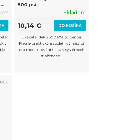
o
ý
500 psi
d
dom
Skladom
u
10,14 €
KA
DO KOŠÍKA
k
eter
Ukazatel tlaku 500 PSI od Center
t
ck v
Flag je praktický a spolehlivý nástroj
o
 je
pro monitorování tlaku v systémech
stlačeného...
v
600P