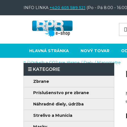
Prejsť
INFO LINKA
+420 605 589 521
(Po - Pá 8:00 - 16:00
na
obsah
HLAVNÁ STRÁNKA
NOVÝ TOVAR
O
Domov
/
Vzduch a CO2 pre zbrane
/
Diely
/
Manometre
B
o
K
Preskočiť
Zbrane
č
a
kategórie
n
Príslušenstvo pre zbrane
t
e
ý
Náhradné diely, údržba
g
p
ó
Strelivo a Munícia
a
r
Masky