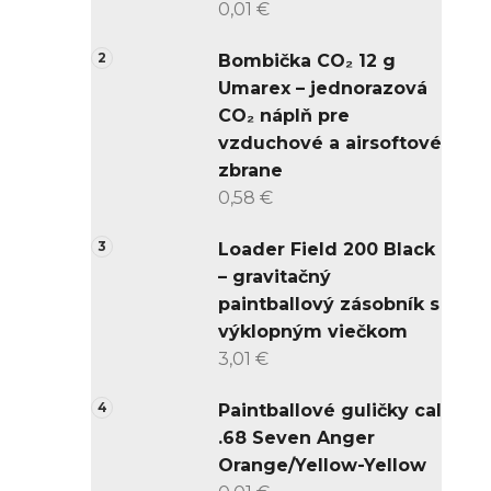
0,01 €
Bombička CO₂ 12 g
Umarex – jednorazová
CO₂ náplň pre
vzduchové a airsoftové
zbrane
0,58 €
Loader Field 200 Black
– gravitačný
paintballový zásobník s
výklopným viečkom
3,01 €
Paintballové guličky cal
.68 Seven Anger
Orange/Yellow-Yellow