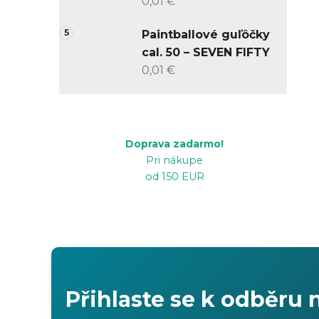
0,01 €
Paintballové guľôčky
cal. 50 – SEVEN FIFTY
0,01 €
Doprava zadarmo!
Pri nákupe
od 150 EUR
Přihlaste se k odběru 