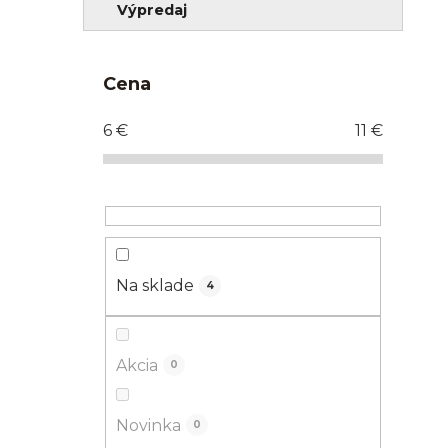
Výpredaj
Cena
6
€
11
€
Na sklade
4
Akcia
0
Novinka
0