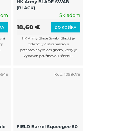
HK Army BLADE SWAB
(BLACK)
dom
Skladom
18,60 €
KA
DO KOŠÍKA
vní
HK Army Blade Swab (Black) je
rý
pokročilý čisticí nástroj s
s
patentovaným designem, který je
vybaven pružinovou "čisticí...
664E
Kód:
109867E
ble
FIELD Barrel Squeegee 50