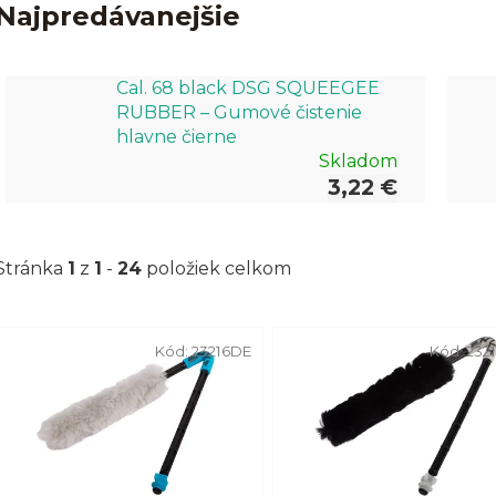
Najpredávanejšie
Cal. 68 black DSG SQUEEGEE
RUBBER – Gumové čistenie
hlavne čierne
Skladom
3,22 €
Stránka
1
z
1
-
24
položiek celkom
V
Kód:
23216DE
Kód:
232
ý
p
i
s