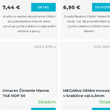
7,44 €
6,95 €
DETAIL
DO KOŠÍ
Kvalitní a odolné oboustranné čištění
Dvojité flexibilní čištění Valken B
pro paintballové hlavně, které
Swab Cal. 68 je skvélé řešení 
zaručuje rychlé a efektivní odstranění
rychlé a efektivní čištění hlav
nečistot a barvy.
během...
Kód:
2.4765.4
Kód:
08/4
Umarex Čistenie hlavne
MEGAline čištění mosa
T4E HDP 50
v krabičce cal.4,5mm
Skladom
Skla