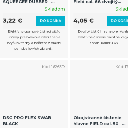
SQUEEGEE RUBBER –
Field cal. 68 dvojitý
Gumové čistenie hlavne
flexibilný čistič hlavne 
Skladom
Skla
čierne
paintballové zbrane
3,22 €
4,05 €
DO KOŠÍKA
DO KOŠÍ
Efektívny gumový čistiaci bičík
Dvojitý čistič hlavne pre rýchl
určený pre bleskové odstránenie
efektívne čistenie paintballov
zvyškov farby a nečistôt z hlavní
zbraní kalibru 68
paintballových zbraní...
Kód:
16263D
Kód:
1
DSG PRO FLEX SWAB-
Obojstranné čistenie
BLACK
hlavne FIELD cal. 50 –