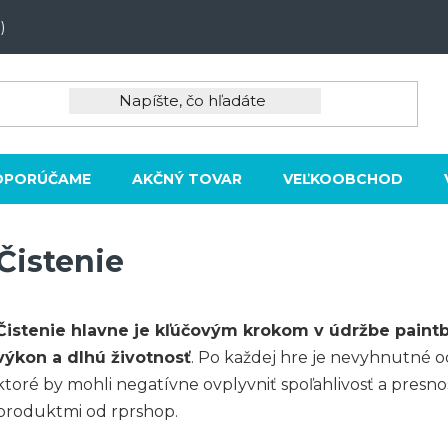
)
DPORÚČAME
AKČNÝ TOVAR
VEĽKOOBCHOD
Čistenie
Čistenie hlavne je kľúčovým krokom v údržbe paintb
výkon a dlhú životnosť
. Po každej hre je nevyhnutné od
ktoré by mohli negatívne ovplyvniť spoľahlivosť a presno
produktmi od rprshop.