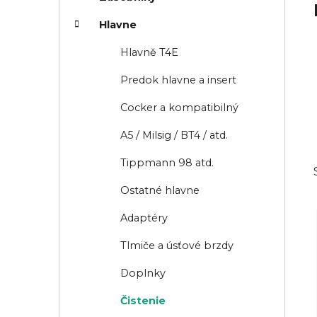
n
i
e
Hlavne
e
l
Hlavně T4E
Predok hlavne a insert
Cocker a kompatibilný
A5 / Milsig / BT4 / atd.
Tippmann 98 atd.
Ostatné hlavne
Adaptéry
Tlmiče a úsťové brzdy
Doplnky
Čistenie