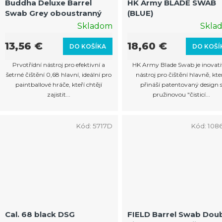
Buddha Deluxe Barrel
HK Army BLADE SWAB
Swab Grey oboustranný
(BLUE)
Skladom
Skla
13,56 €
18,60 €
DO KOŠÍKA
DO KOŠÍ
Prvotřídní nástroj pro efektivní a
HK Army Blade Swab je inovati
šetrné čištění 0,68 hlavní, ideální pro
nástroj pro čištění hlavně, kte
paintballové hráče, kteří chtějí
přináší patentovaný design 
zajistit...
pružinovou "čisticí...
Kód:
5717D
Kód:
108
Cal. 68 black DSG
FIELD Barrel Swab Dou