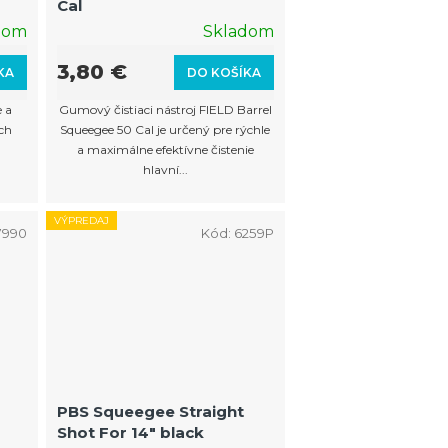
Cal
pre
dom
Skladom
3,80 €
KA
DO KOŠÍKA
e a
Gumový čistiaci nástroj FIELD Barrel
ých
Squeegee 50 Cal je určený pre rýchle
a maximálne efektívne čistenie
hlavní...
VÝPREDAJ
7990
Kód:
6259P
PBS Squeegee Straight
Shot For 14" black