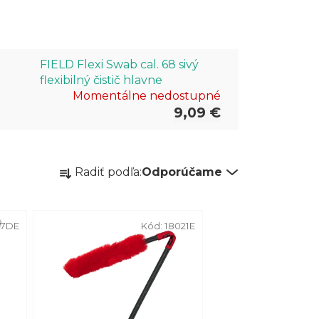
FIELD Flexi Swab cal. 68 sivý
flexibilný čistič hlavne
Momentálne nedostupné
9,09 €
R
Radiť podľa:
Odporúčame
a
d
e
17DE
Kód:
18021E
n
i
e
p