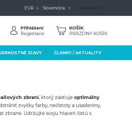
EUR
Slovenčina
Prihlásenie
Přihlášení
NÁKUPNÝ
Registrace
PRÁZDNY KOŠÍK
KOŠÍK
VERNOSTNÉ ZĽAVY
ČLÁNKY / AKTUALITY
KONTA
allových zbraní
, ktorý zaisťuje
optimálny
strániť zvyšky farby, nečistoty a usadeniny,
sť zbrane. Udržujte svoju hlaveň čistú s