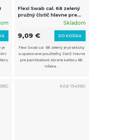
8
Flexi Swab cal. 68 zelený
pružný čistič hlavne pre
paintballové zbrane
dom
Skladom
9,09 €
KA
DO KOŠÍKA
 je
Flexi Swab cal. 68 zelený je praktický
tění
a opakovane použiteľný čistič hlavne
libru
pre paintballové zbrane kalibru 68.
Vďaka...
438D
Kód:
15436D