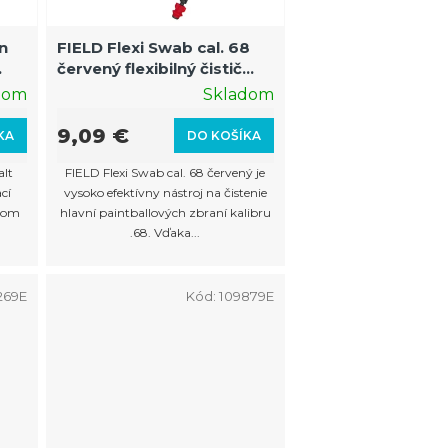
r
in
FIELD Flexi Swab cal. 68
o
červený flexibilný čistič
d
hlavne
dom
Skladom
u
9,09 €
KA
DO KOŠÍKA
k
alt
FIELD Flexi Swab cal. 68 červený je
t
cí
vysoko efektívny nástroj na čistenie
o
dnom
hlavní paintballových zbraní kalibru
.68. Vďaka...
v
269E
Kód:
109879E