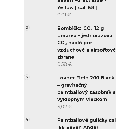
Seven Forest Blue -
Yellow | cal. 68 |
0,01 €
Bombička CO₂ 12 g
Umarex – jednorazová
CO₂ náplň pre
vzduchové a airsoftové
zbrane
0,58 €
Loader Field 200 Black
– gravitačný
paintballový zásobník s
výklopným viečkom
3,02 €
Paintballové guličky cal
.68 Seven Anger