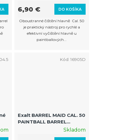
6,90 €
KA
DO KOŠÍKA
arrel
Oboustranné čištění hlavně Cal. 50
pro
je praktický nástroj pro rychlé a
ně
efektivní vyčištění hlavně u
paintballových...
04.5
Kód:
16905D
zné
Exalt BARREL MAID CAL. 50
PAINTBALL BARREL
CLEANER (GRAY)
dom
Skladom