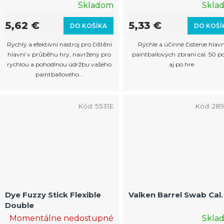
dĺžka 42 cm
Skladom
Skla
5,62 €
5,33 €
DO KOŠÍKA
DO KOŠÍ
Rychlý a efektivní nástroj pro čištění
Rýchle a účinné čistenie hlav
hlavní v průběhu hry, navržený pro
paintballových zbraní cal. 50 p
rychlou a pohodlnou údržbu vašeho
aj po hre
paintballového...
Kód:
5531E
Kód:
28
Dye Fuzzy Stick Flexible
Valken Barrel Swab Cal.
Double
Momentálne nedostupné
Skla