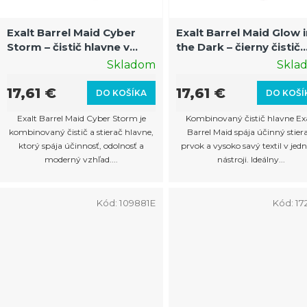
p
r
Exalt Barrel Maid Cyber
Exalt Barrel Maid Glow 
Storm – čistič hlavne v
the Dark – čierny čistič
o
bielo-čiernom/modrá
hlavne so svietiacou
Skladom
Skla
d
prevedení
funkciou
u
17,61 €
17,61 €
DO KOŠÍKA
DO KOŠÍ
k
Exalt Barrel Maid Cyber Storm je
Kombinovaný čistič hlavne Ex
t
kombinovaný čistič a stierač hlavne,
Barrel Maid spája účinný stiera
ktorý spája účinnosť, odolnosť a
prvok a vysoko savý textil v je
o
moderný vzhľad....
nástroji. Ideálny...
v
Kód:
109881E
Kód:
17