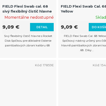
FIELD Flexi Swab cal. 68
FIELD Flexi Swab Cal. 6
sivý flexibilný čistič hlavne
Yellow
Momentálne nedostupné
Skla
9,09 €
9,09 €
DETAIL
DO KOŠÍ
Sivý flexibilný čistič hlavne s Rocket
FIELD Flexi Swab Cal. 68 Yellow
Disk špičkou pre dôkladné čistenie
špičkový nástroj určený pro čiš
paintballových zbraní kalibru 68
hlavně paintballových zbraní ka
.68. Díky...
Kód:
17859E
Kód:
15