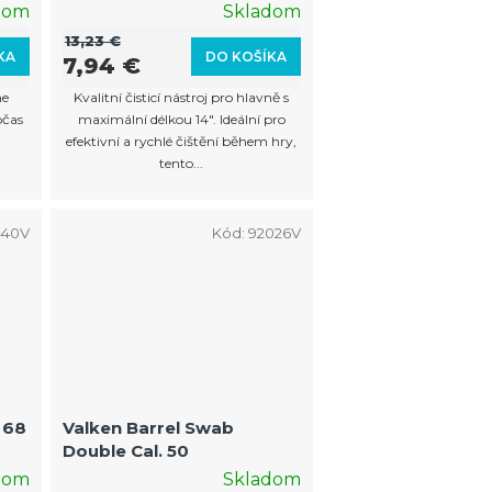
dom
Skladom
13,23 €
KA
DO KOŠÍKA
7,94 €
ne
Kvalitní čisticí nástroj pro hlavně s
očas
maximální délkou 14". Ideální pro
efektivní a rychlé čištění během hry,
tento...
940V
Kód:
92026V
 68
Valken Barrel Swab
Double Cal. 50
dom
Skladom