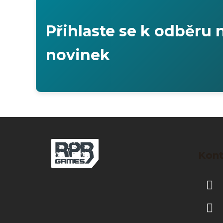
Přihlaste se k odběru 
novinek
Z
á
Kont
p
a
t
í