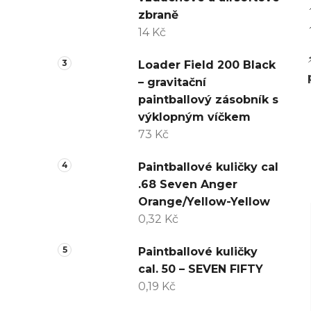
zbraně
14 Kč
Loader Field 200 Black
– gravitační
paintballový zásobník s
výklopným víčkem
73 Kč
Paintballové kuličky cal
.68 Seven Anger
Orange/Yellow-Yellow
0,32 Kč
Paintballové kuličky
cal. 50 – SEVEN FIFTY
0,19 Kč