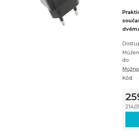
0,0
Prakti
z
součas
5
dvěma
hvězdi
Dostu
Můžem
do:
Možnos
Kód:
25
214,0
Měrná