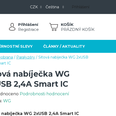
CZK
Čeština
Přihlášení
Přihlášení
NÁKUPNÍ
Registrace
PRÁZDNÝ KOŠÍK
KOŠÍK
ĚRNOSTNÍ SLEVY
ČLÁNKY / AKTUALITY
KONTAKT
eobrana
/
Paralyzéry
/
Síťová nabíječka WG 2xUSB
art IC
ová nabíječka WG
SB 2,4A Smart IC
rné
dnoceno
Podrobnosti hodnocení
cení
a:
WG
ktu
á nabíječka WG 2xUSB 2,4A Smart IC