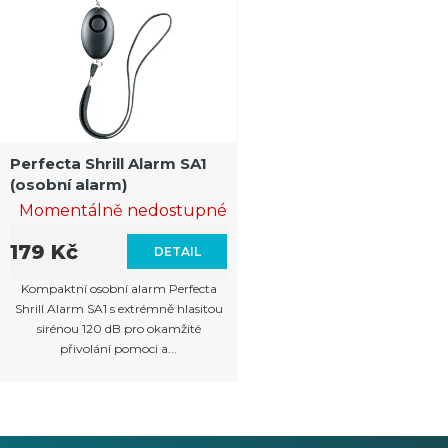
Perfecta Shrill Alarm SA1
(osobní alarm)
Momentálně nedostupné
179 Kč
DETAIL
Kompaktní osobní alarm Perfecta
Shrill Alarm SA1 s extrémně hlasitou
sirénou 120 dB pro okamžité
přivolání pomoci a...