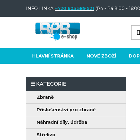
Přejít
INFO LINKA
+420 605 589 521
(Po - Pá 8:00 - 16:00
na
obsah
HLAVNÍ STRÁNKA
NOVÉ ZBOŽÍ
DOP
P
o
K
Přeskočit
Zbraně
s
a
kategorie
t
Příslušenství pro zbraně
t
e
r
Náhradní díly, údržba
g
a
o
Střelivo
n