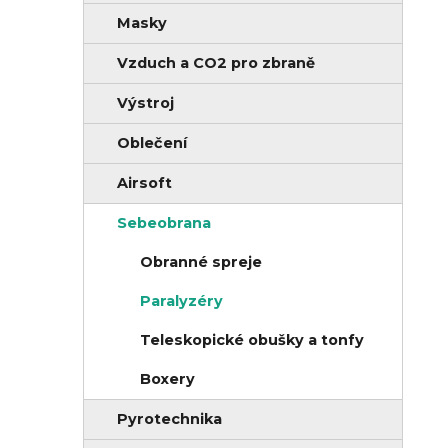
r
Masky
n
i
í
e
Vzduch a CO2 pro zbraně
p
Výstroj
a
Oblečení
n
e
Airsoft
l
Sebeobrana
Obranné spreje
Paralyzéry
Teleskopické obušky a tonfy
Boxery
Pyrotechnika