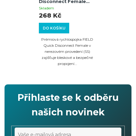
Disconnect Female
Stainless Steel –
Skladem
nerezová rychlospojka
268 Kč
(samice) 1/8 NPT
DO KOŠÍKU
Prémiová rychlospojka FIELD
Quick Disconnect Female v
nerezovém provedení (SS)
zajišťuje bleskové a bezpečné
propojení...
Přihlaste se k odběru
našich novinek