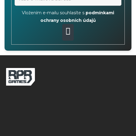
Vložením e-mailu souhlasíte s
podmínkami
ochrany osobních údajů
PŘIHLÁSIT
SE
Z
á
p
a
t
í