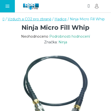
Hledat
NÁ
Přejít
KO
na
obsah
Domů
/
Vzduch a CO2 pro zbraně
/
Hadice
/
Ninja Micro Fill Whip
Ninja Micro Fill Whip
Průměrné
Neohodnoceno
Podrobnosti hodnocení
hodnocení
Značka:
Ninja
produktu
je
0,0
z
5
hvězdiček.