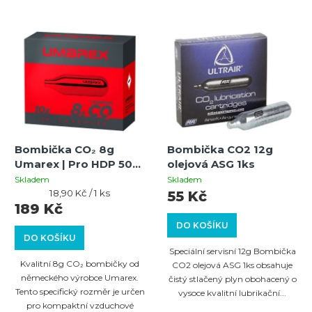
Bombička CO₂ 8g
Bombička CO2 12g
Umarex | Pro HDP 50
olejová ASG 1ks
Compact | 10 ks
Skladem
Skladem
Měrná
18,90 Kč / 1 ks
55 Kč
cena:
189 Kč
DO KOŠÍKU
DO KOŠÍKU
Speciální servisní 12g Bombička
Kvalitní 8g CO₂ bombičky od
CO2 olejová ASG 1ks obsahuje
německého výrobce Umarex.
čistý stlačený plyn obohacený o
Tento specifický rozměr je určen
vysoce kvalitní lubrikační...
pro kompaktní vzduchové