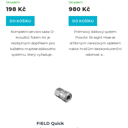
pro dálkové systémy
REMOTE SYSTEM
Skladem
Skladem
zbraní
(SILVER)
198 Kč
980 Kč
DO KOŠÍKU
DO KOŠÍKU
Kompletní servisní sada O-
Prémiový dálkový systém
kroužků Totem Air je
PowAir Straight Hose se
nezbytným doplňkem pro
stříbrným nerezovým opletem
každého majitele dálkového
nabízí hráčům bezkonkurenční
systému, který vyžaduje...
odolnost a...
FIELD Quick