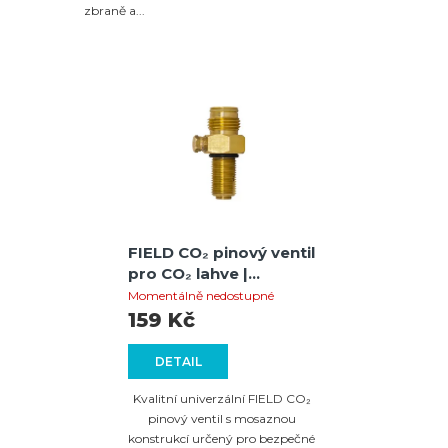
zbraně a...
FIELD CO₂ pinový ventil
pro CO₂ lahve |
standardní ASA závit
Momentálně nedostupné
159 Kč
DETAIL
Kvalitní univerzální FIELD CO₂
pinový ventil s mosaznou
konstrukcí určený pro bezpečné