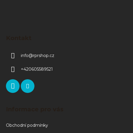
Kontakt
info
@
rprshop.cz
+420605589521
Informace pro vás
Obchodní podmínky