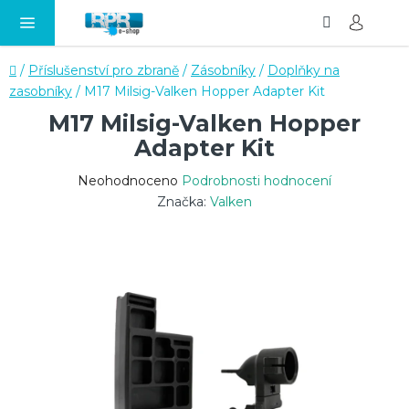
Hledat
NÁ
Přejít
KO
na
obsah
Domů
/
Příslušenství pro zbraně
/
Zásobníky
/
Doplňky na
zasobníky
/
M17 Milsig-Valken Hopper Adapter Kit
M17 Milsig-Valken Hopper
Adapter Kit
Průměrné
Neohodnoceno
Podrobnosti hodnocení
hodnocení
Značka:
Valken
produktu
je
0,0
z
5
hvězdiček.