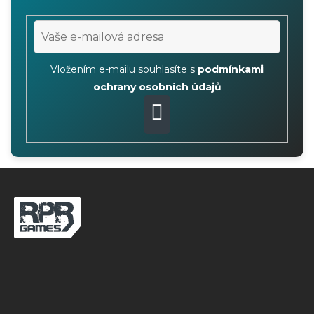
Vložením e-mailu souhlasíte s
podmínkami
ochrany osobních údajů
PŘIHLÁSIT
SE
Z
á
p
a
t
í