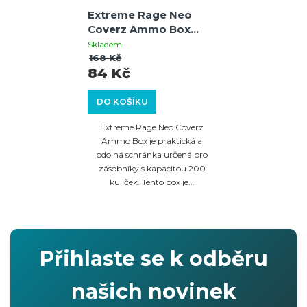
Extreme Rage Neo
Coverz Ammo Box
Realtree
Skladem
168 Kč
84 Kč
DO KOŠÍKU
Extreme Rage Neo Coverz
Ammo Box je praktická a
odolná schránka určená pro
zásobníky s kapacitou 200
kuliček. Tento box je...
Přihlaste se k odběru
našich novinek