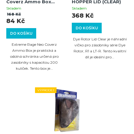
Coverz Ammo Box
HOPPER LID (CLEAR)
Camo
Skladem
Skladem
168 Kč
368 Kč
84 Kč
DO KOŠÍKU
DO KOŠÍKU
Dye Rotor Lid Clear je náhradní
Extreme Rage Neo Coverz
víčko pro zásobníky série Dye
Ammo Box je praktická a
Rotor, R1 a LT-R. Tento kvalitní
odolná schránka určená pro
díl je ideální pro...
zasobníky s kapacitou 200
kuliček. Tento box je...
VÝPRODEJ