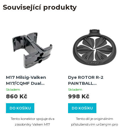
Související produkty
M17 Milsig-Valken
Dye ROTOR R-2
M17/CQMF Dual
PAINTBALL
Magazine Connector
HOPPER/LOADER
Skladem
Skladem
QUICK FEED (BLACK)
860 Kč
998 Kč
DO KOŠÍKU
DO KOŠÍKU
Tento konektor spojuje dva
Tento díl je originálním
zásobníky Valken M17
příslušenstvím určeným pro