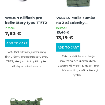
t
o
s
f
o
WADSN Killflash pro
WADSN Molle sumka
p
kolimátory typu T1/T2
na 2 zásobníky
r
r
M4/M16 - Oliva
In stock
In stock
t
13,60 €
7,83 €
o
13,19 €
i
d
ADD TO CART
n
ADD TO CART
u
WADSN Killflash je ochranný
g
c
Tato praktická sumka je
filtr určený pro kolimátory typu
navržena pro uložení dvou
T1/T2, který chrání optiku před
t
zásobníků M4/M16, ideální pro
odlesky a nežádoucími...
s
hráče airsoftu, kteří potřebují
rychlý...