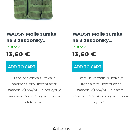
WADSN Molle sumka
WADSN Molle sumka
na 3 zásobníky
na 3 zásobníky
M4/M16 - Oliva
M4/M16 - Tan
In stock
In stock
13,60 €
13,60 €
ADD TO CART
ADD TO CART
Tato praktická sumka je
Tato univerzální sumka je
navržena pro uložení až tří
určena pro uložení až tří
zásobníků M4/M16 a poskytuje
zásobníků M4/M16 a nabízí
vysokou úroveň organizace a
efektivní řešení pro organizaci a
efektivity...
rychlé...
4
items total
L