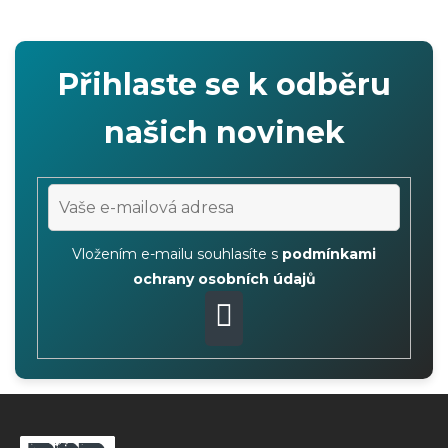
i
s
t
Přihlaste se k odběru
i
n
našich novinek
g
c
o
n
t
Vložením e-mailu souhlasíte s
podmínkami
r
ochrany osobních údajů
o
l
PŘIHLÁSIT
s
SE
F
o