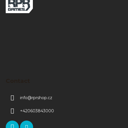
o
t
e
r
Contact
info
@
rprshop.cz
+420603843000