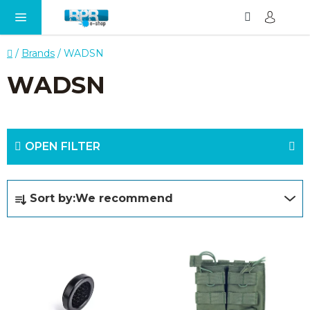
Search
SH
Skip
CA
to
content
Home
/
Brands
/
WADSN
WADSN
OPEN FILTER
P
Sort by:
We recommend
r
o
L
d
i
u
s
c
t