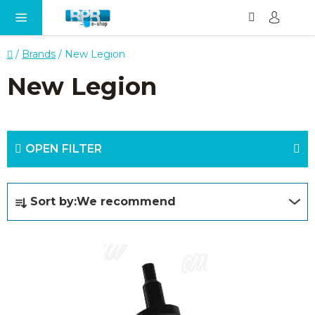
Search
SH
Skip
CA
to
content
Home
/
Brands
/
New Legion
New Legion
OPEN FILTER
P
Sort by:
We recommend
r
o
L
d
i
u
s
c
t