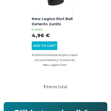
t
o
s
f
o
New Legion Riot Ball
p
Detents 2units
r
r
In stock
t
4,96 €
o
i
d
ADD TO CART
n
u
Kuličkové blokace dvojího nabití
g
c
pro paintballový značkovač
New Legion Riot.
t
s
1
items total
L
i
s
t