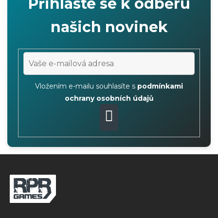
Přihlaste se k odběru
i
n
našich novinek
g
c
o
n
t
Vložením e-mailu souhlasíte s
podmínkami
r
ochrany osobních údajů
o
l
PŘIHLÁSIT
s
SE
F
o
o
t