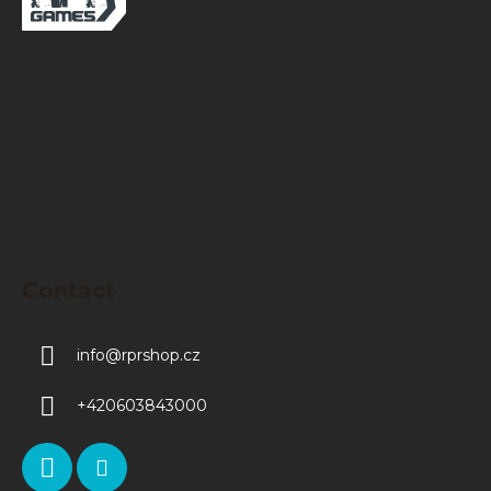
o
t
e
r
Contact
info
@
rprshop.cz
+420603843000