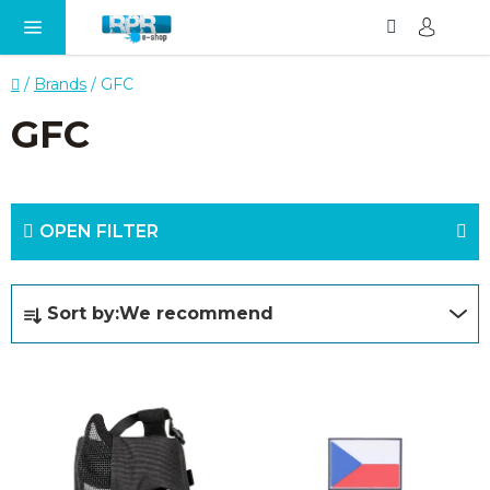
Search
SH
Skip
CA
to
content
Home
/
Brands
/
GFC
GFC
OPEN FILTER
P
Sort by:
We recommend
r
o
L
d
i
u
s
c
t