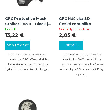
t
o
s
f
o
GFC Protective Mask
GFC Nášivka 3D -
p
Stalker Evo II – Black |
Česká republika
r
r
Hybrid Airsoft &
In stock
Currently unavailable
t
Paintball Mesh Mask
13,22 €
2,85 €
o
i
d
ADD TO CART
DETAIL
n
u
The upgraded Stalker Evo II
Tato nášivka je vyrobena z
g
c
mask by GFC offers reliable
kvalitního PVC materiálu a
lower-face protection with a
zobrazuje státní vlajku České
t
hybrid mesh and fabric design....
republiky v 3D provedení. Díky
s
vysoké...