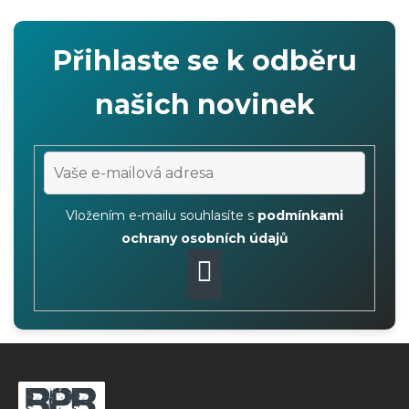
s
t
Přihlaste se k odběru
i
n
našich novinek
g
c
o
n
t
Vložením e-mailu souhlasíte s
podmínkami
r
ochrany osobních údajů
o
l
PŘIHLÁSIT
s
SE
F
o