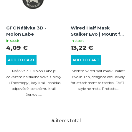
GFC Nášivka 3D -
Wired Half Mask
Molon Labe
Stalker Evo | Mount for
FAST Helmets, Tan
In stock
In stock
4,09 €
13,22 €
ADD TO CART
ADD TO CART
Nášivka 3D Molon Labe je
Modern wired half mask Stalker
odkazem na slavné slova z bitvy
Evo in Tan, designed exclusively
u Thermopyl, kdy král Leonidas
for attachment to tactical FAST-
odpověděl perskému králi
style helmets. Protects...
Xerxovi,...
4
items total
L
i