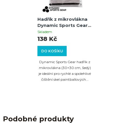
Hadřík z mikrovlákna
Dynamic Sports Gear |
30×30 cm, šedý | Pro
Skladem
čištění skel masek
138 Kč
DO KOŠÍKU
Dynamic Sports Gear hadřík z
mikrovlákna (30×30 cm, šedý)
je ideální pro rychlé a spolehlivé
čištění skel paintballových...
Podobné produkty