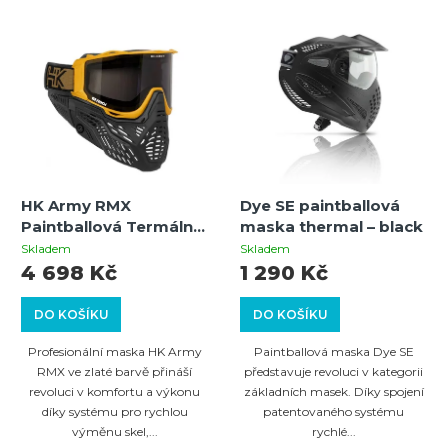
HK Army RMX
Dye SE paintballová
Paintballová Termální
maska thermal – black
Maska (zlatá)
Skladem
Skladem
4 698 Kč
1 290 Kč
DO KOŠÍKU
DO KOŠÍKU
Profesionální maska HK Army
Paintballová maska Dye SE
RMX ve zlaté barvě přináší
představuje revoluci v kategorii
revoluci v komfortu a výkonu
základních masek. Díky spojení
díky systému pro rychlou
patentovaného systému
výměnu skel,...
rychlé...