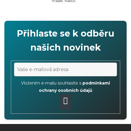
masek. Nabízí...
Přihlaste se k odběru
našich novinek
Vložením e-mailu souhlasíte s
podmínkami
ochrany osobních údajů
PŘIHLÁSIT
SE
Z