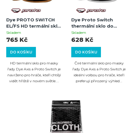
Dye PROTO SWITCH
Dye Proto Switch
EL/FS HD termální sklo
thermální sklo do
do paintballové masky
paintballové masky –
Skladem
Skladem
– náhradní sklo pro
Clear – náhradní sklo
765 Kč
628 Kč
masky DYE/Proto
pro masky DYE/Proto
Switch
Switch
DO KOŠÍKU
DO KOŠÍKU
HD termální sklo pro masky
Čiré termální sklo pro masky
řady Dye Axis a Proto Switch je
řady Dye Axis a Proto Switch je
navrženo pro hráče, kteří chtějí
ideální volbou pro hráče, kteří
vidět hřiště v novém světle....
preferují přirozený výhled...