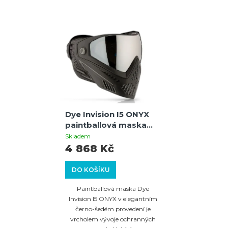
Dye Invision I5 ONYX
paintballová maska
thermal (černá/šedá)
Skladem
4 868 Kč
DO KOŠÍKU
Paintballová maska Dye
Invision I5 ONYX v elegantním
černo-šedém provedení je
vrcholem vývoje ochranných