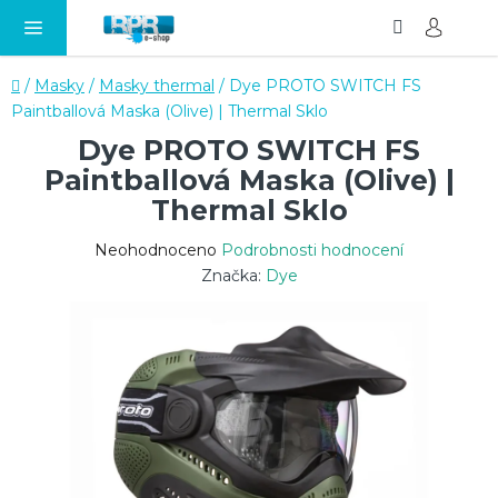
Hledat
NÁ
Přejít
KO
na
obsah
Domů
/
Masky
/
Masky thermal
/
Dye PROTO SWITCH FS
Paintballová Maska (Olive) | Thermal Sklo
Dye PROTO SWITCH FS
Paintballová Maska (Olive) |
Thermal Sklo
Průměrné
Neohodnoceno
Podrobnosti hodnocení
hodnocení
Značka:
Dye
produktu
je
0,0
z
5
hvězdiček.