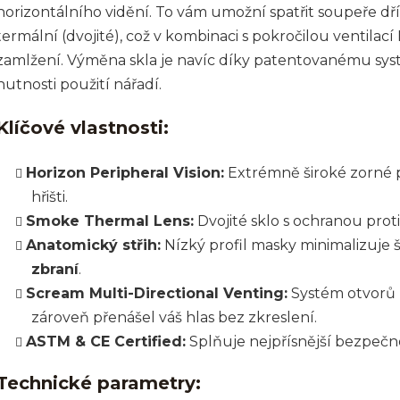
horizontálního vidění. To vám umožní spatřit soupeře dřív
termální (dvojité), což v kombinaci s pokročilou ventilací
zamlžení. Výměna skla je navíc díky patentovanému sys
nutnosti použití nářadí.
Klíčové vlastnosti:
Horizon Peripheral Vision:
Extrémně široké zorné p
hřišti.
Smoke Thermal Lens:
Dvojité sklo s ochranou prot
Anatomický střih:
Nízký profil masky minimalizuje 
zbraní
.
Scream Multi-Directional Venting:
Systém otvorů n
zároveň přenášel váš hlas bez zkreslení.
ASTM & CE Certified:
Splňuje nejpřísnější bezpečn
Technické parametry: