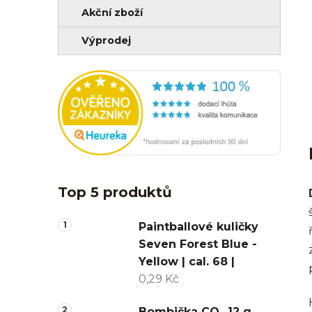
Akční zboží
Výprodej
Top 5 produktů
Paintballové kuličky
Seven Forest Blue -
Yellow | cal. 68 |
0,29 Kč
Bombička CO₂ 12 g