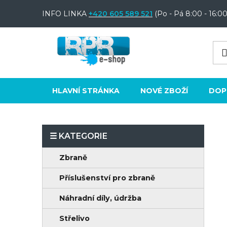
Přejít
INFO LINKA
+420 605 589 521
(Po - Pá 8:00 - 16:00
na
obsah
HLAVNÍ STRÁNKA
NOVÉ ZBOŽÍ
DOP
P
o
K
Přeskočit
Zbraně
s
a
kategorie
t
Příslušenství pro zbraně
t
e
r
Náhradní díly, údržba
g
a
o
Střelivo
n