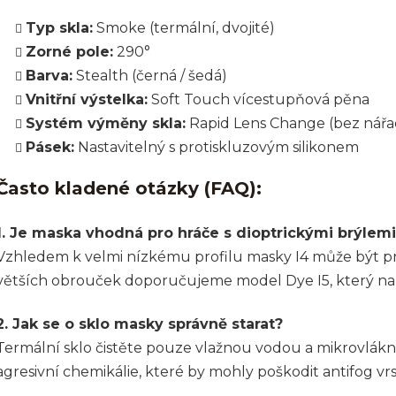
Typ skla:
Smoke (termální, dvojité)
Zorné pole:
290°
Barva:
Stealth (černá / šedá)
Vnitřní výstelka:
Soft Touch vícestupňová pěna
Systém výměny skla:
Rapid Lens Change (bez nářa
Pásek:
Nastavitelný s protiskluzovým silikonem
Často kladené otázky (FAQ):
1. Je maska vhodná pro hráče s dioptrickými brýlem
Vzhledem k velmi nízkému profilu masky I4 může být pr
větších obrouček doporučujeme model Dye I5, který nabí
2. Jak se o sklo masky správně starat?
Termální sklo čistěte pouze vlažnou vodou a mikrovlák
agresivní chemikálie, které by mohly poškodit antifog vrs