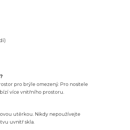
dí)
i?
ostor pro brýle omezený. Pro nositele
zí více vnitřního prostoru.
novou utěrkou. Nikdy nepoužívejte
tvu uvnitř skla.