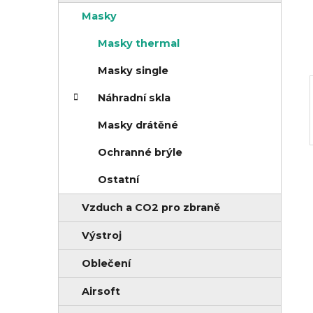
r
Masky
n
i
í
e
Masky thermal
p
Masky single
a
Náhradní skla
n
e
Masky drátěné
l
Ochranné brýle
Ostatní
Vzduch a CO2 pro zbraně
Výstroj
Oblečení
Airsoft