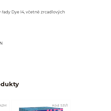
y řady Dye I4, včetně zrcadlových
ON
odukty
242M
Kód:
531/1