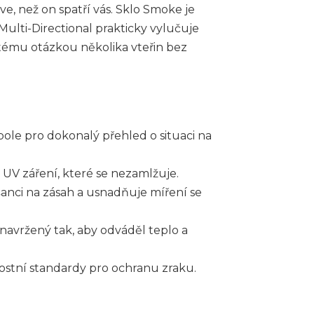
e, než on spatří vás. Sklo Smoke je
 Multi-Directional prakticky vylučuje
tému otázkou několika vteřin bez
ole pro dokonalý přehled o situaci na
i UV záření, které se nezamlžuje.
šanci na zásah a usnadňuje míření se
avržený tak, aby odváděl teplo a
ostní standardy pro ochranu zraku.