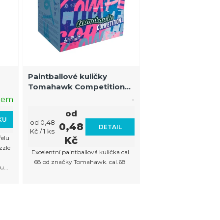
Paintballové kuličky
Tomahawk Competition
řelu
Aztec bright green-yellow
dem
-
od
KU
Měrná
od 0,48
0,48
DETAIL
cena:
Kč / 1 ks
řelu
Kč
zle
Excelentní paintballová kulička cal.
68 od značky Tomahawk. cal.68
...