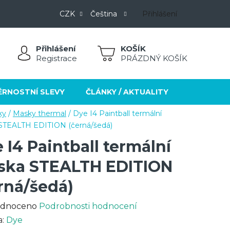
CZK
Čeština
Přihlášení
Přihlášení
NÁKUPNÍ
Registrace
PRÁZDNÝ KOŠÍK
KOŠÍK
ĚRNOSTNÍ SLEVY
ČLÁNKY / AKTUALITY
KONTAKT
ky
/
Masky thermal
/
Dye I4 Paintball termální
STEALTH EDITION (černá/šedá)
 I4 Paintball termální
ska STEALTH EDITION
rná/šedá)
rné
dnoceno
Podrobnosti hodnocení
cení
a:
Dye