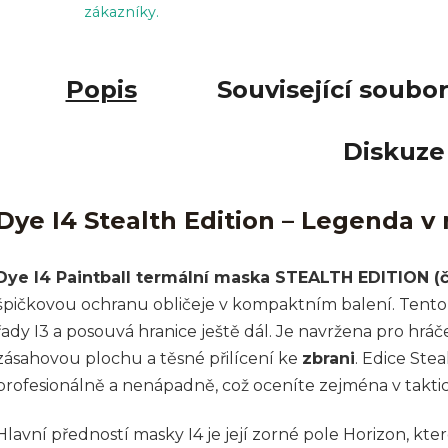
zákazníky.
Popis
Související soubor
Diskuze
Dye I4 Stealth Edition – Legenda 
Dye I4 Paintball termální maska STEALTH EDITION (
špičkovou ochranu obličeje v kompaktním balení. Tento
řady I3 a posouvá hranice ještě dál. Je navržena pro hráč
zásahovou plochu a těsné přilícení ke
zbrani
. Edice Ste
profesionálně a nenápadně, což oceníte zejména v takti
Hlavní předností masky I4 je její zorné pole Horizon, kt