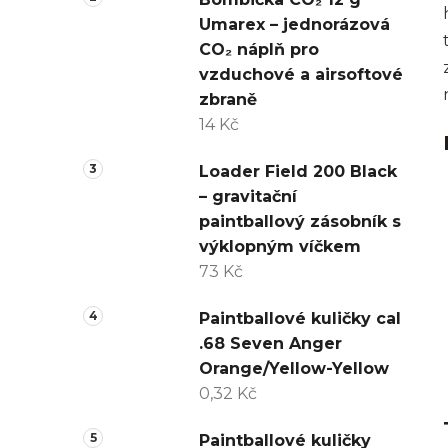
Umarex – jednorázová
CO₂ náplň pro
vzduchové a airsoftové
zbraně
14 Kč
Loader Field 200 Black
– gravitační
paintballový zásobník s
výklopným víčkem
73 Kč
Paintballové kuličky cal
.68 Seven Anger
Orange/Yellow-Yellow
0,32 Kč
Paintballové kuličky