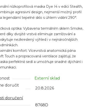
ktu
onální nízkoprofilová maska Dye I4 v edici Stealth,
ombinuje agresivní design, nejmenší možný profil
 a legendární tepelné sklo s úhlem vidění 290°.
ičková optika: Vybavena termálním sklem Smoke,
ček.
eré díky dvojité vrstvě eliminuje zamlžování a
skytuje nezkreslený výhled i v nejnáročnějších
odmínkách.
ximální komfort: Vícevrstvá anatomická pěna
ft Touch a propracovaná ventilace zajišťují, že
aska perfektně sedí a umožňuje snadné dýchání i
omunikaci.
pnost
Externí sklad
e doručit
20.8.2026
ti doručení
8768D