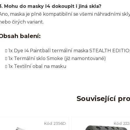
3. Mohu do masky I4 dokoupit i jiná skla?
Ano, maska je plně kompatibilní se všemi náhradními skl
nebo čirých variant.
Obsah balení:
1x Dye I4 Paintball termální maska STEALTH EDITI
1x Termální sklo Smoke (již namontované)
1x Textilní obal na masku
Související pr
Kód:
2356D
Kód:
22