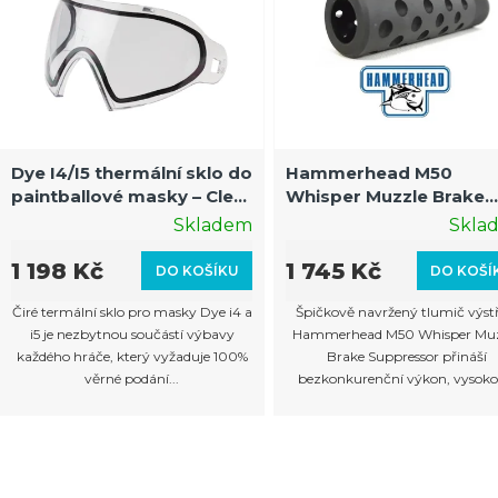
Dye I4/I5 thermální sklo do
Hammerhead M50
paintballové masky – Clear
Whisper Muzzle Brake
– náhradní sklo pro masky
Suppressor tlumič výst
Skladem
Skla
Dye I4 a I5
(22mm závit)
1 198 Kč
1 745 Kč
DO KOŠÍKU
DO KOŠÍ
Čiré termální sklo pro masky Dye i4 a
Špičkově navržený tlumič výst
i5 je nezbytnou součástí výbavy
Hammerhead M50 Whisper Muz
každého hráče, který vyžaduje 100%
Brake Suppressor přináší
věrné podání...
bezkonkurenční výkon, vysokou