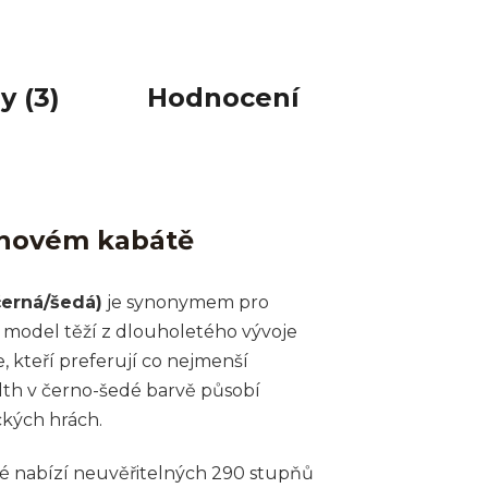
y (3)
Hodnocení
v novém kabátě
černá/šedá)
je synonymem pro
 model těží z dlouholetého vývoje
e, kteří preferují co nejmenší
alth v černo-šedé barvě působí
ckých hrách.
eré nabízí neuvěřitelných 290 stupňů