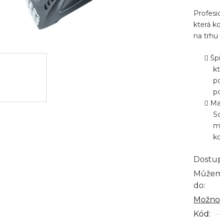
produ
Profesi
je
která k
0,0
na trhu
z
5
Šp
hvězdi
kt
po
p
Ma
So
m
k
Dostu
Můžem
do:
Možnos
Kód: