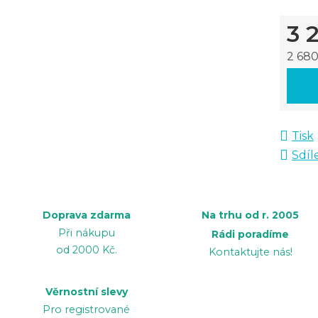
3 
2 680
Měrná
Tisk
Sdíl
Doprava zdarma
Na trhu od r. 2005
Při nákupu
Rádi poradíme
od 2000 Kč.
Kontaktujte nás!
Věrnostní slevy
Pro registrované