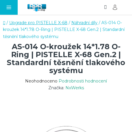
Hledat
NÁ
Přejít
KO
na
obsah
Domů
/
Upgrade pro PISTELLE X-68
/
Náhradní díly
/
AS-014 O-
kroužek 14*1.78 O-Ring | PISTELLE X-68 Gen.2 | Standardní
těsnění tlakového systému
AS-014 O-kroužek 14*1.78 O-
Ring | PISTELLE X-68 Gen.2 |
Standardní těsnění tlakového
systému
Průměrné
Neohodnoceno
Podrobnosti hodnocení
hodnocení
Značka:
NxWerks
produktu
je
0,0
z
5
hvězdiček.