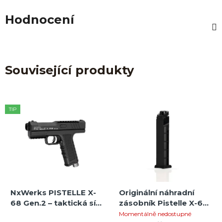
Hodnocení
Související produkty
TIP
NxWerks PISTELLE X-
Originální náhradní
68 Gen.2 – taktická síla
zásobník Pistelle X-68
v ráži .68 až 50 J +
– odolný 6ranný
Momentálně nedostupné