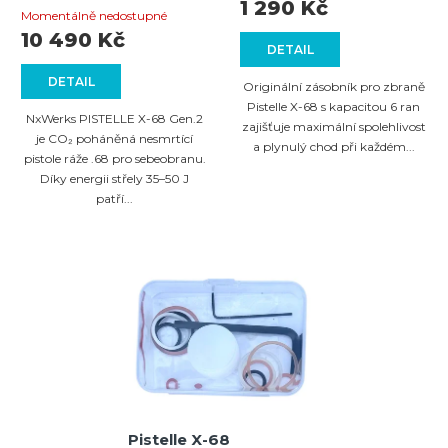
Průměrné
náhradní díly
zásobník pro rychlé
1 290 Kč
Momentálně nedostupné
přebíjení a maximální
hodnocení
10 490 Kč
spolehlivost
DETAIL
produktu
DETAIL
je
Originální zásobník pro zbraně
Pistelle X-68 s kapacitou 6 ran
4,1
NxWerks PISTELLE X-68 Gen.2
zajišťuje maximální spolehlivost
z
je CO₂ poháněná nesmrtící
a plynulý chod při každém...
pistole ráže .68 pro sebeobranu.
5
Díky energii střely 35–50 J
hvězdiček.
patří...
Pistelle X-68