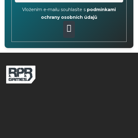
Vložením e-mailu souhlasíte s
podmínkami
ochrany osobních údajů
PŘIHLÁSIT
SE
Z
á
p
a
t
í