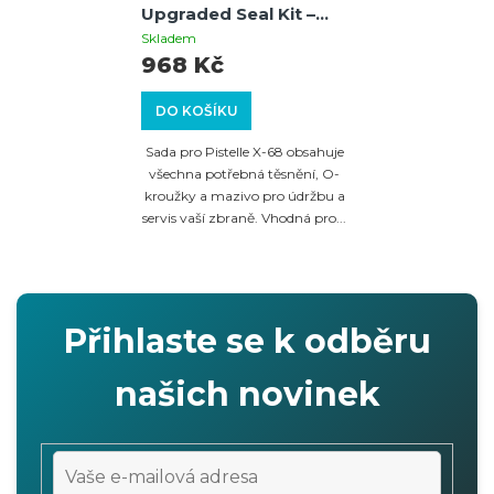
Upgraded Seal Kit –
kompletní sada
Skladem
těsnění, O-kroužků a
968 Kč
maziva pro GEN1 a
GEN2
DO KOŠÍKU
Sada pro Pistelle X-68 obsahuje
všechna potřebná těsnění, O-
kroužky a mazivo pro údržbu a
servis vaší zbraně. Vhodná pro...
Přihlaste se k odběru
našich novinek