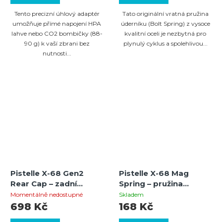
Tento precizní úhlový adaptér
Tato originální vratná pružina
umožňuje přímé napojení HPA
úderníku (Bolt Spring) z vysoce
lahve nebo CO2 bombičky (88-
kvalitní oceli je nezbytná pro
90 g) k vaší zbrani bez
plynulý cyklus a spolehlivou...
nutnosti...
Pistelle X-68 Gen2
Pistelle X-68 Mag
Rear Cap – zadní
Spring – pružina
uzávěr (rear cap)
zásobníku
Momentálně nedostupné
Skladem
698 Kč
168 Kč