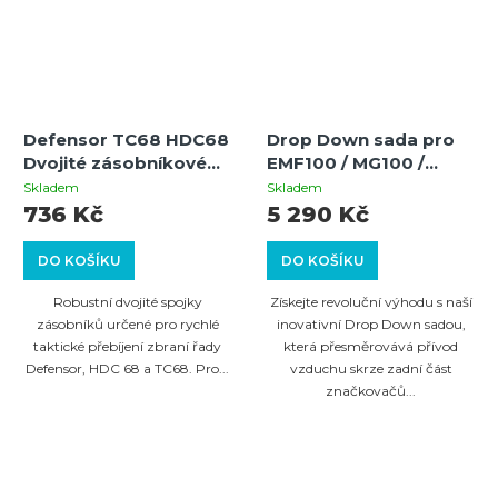
Defensor TC68 HDC68
Drop Down sada pro
Dvojité zásobníkové
EMF100 / MG100 /
spojky (Zásobníky
MCS100 – Vnitřní
Skladem
Skladem
nejsou součástí balení)
vzduchové vedení
736 Kč
5 290 Kč
skrze pažbu (Možnost
vzduchové lahve a
DO KOŠÍKU
DO KOŠÍKU
pažby)
Robustní dvojité spojky
Získejte revoluční výhodu s naší
zásobníků určené pro rychlé
inovativní Drop Down sadou,
taktické přebíjení zbraní řady
která přesměrovává přívod
Defensor, HDC 68 a TC68. Pro...
vzduchu skrze zadní část
značkovačů...