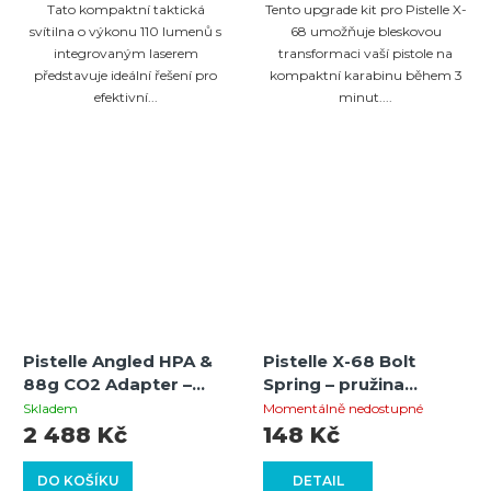
5,0
5,0
Tato kompaktní taktická
Tento upgrade kit pro Pistelle X-
z
z
svítilna o výkonu 110 lumenů s
68 umožňuje bleskovou
integrovaným laserem
transformaci vaší pistole na
5
5
představuje ideální řešení pro
kompaktní karabinu během 3
hvězdiček.
hvězdiček.
efektivní...
minut....
Pistelle Angled HPA &
Pistelle X-68 Bolt
88g CO2 Adapter –
Spring – pružina
úhlový adaptér pro
úderníku
Skladem
Momentálně nedostupné
vzduchové lahve i 88g
2 488 Kč
148 Kč
bombičky
DO KOŠÍKU
DETAIL