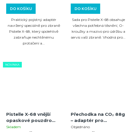
maziva pro GEN1 a
GEN2
DO KOŠÍKU
DO KOŠÍKU
Praktický pojistný adaptér
Sada pro Pistelle X-68 obsahuje
navržený speciálně pro zbraně
všechna potřebná těsnění, O-
Pistelle X-68, který spolehlivě
kroužky a mazivo pro údržbu a
zabraňuje nechtěnému
servis vaší zbraně. Vhodná pro...
protáčení a...
NOVINKA
Pistelle X-68 vnější
Přechodka na CO₂ 88g
opaskové pouzdro
– adaptér pro
(OWB) kompatibilní se
PISTELLE X-68 (MCS)
Skladem
Objednáno