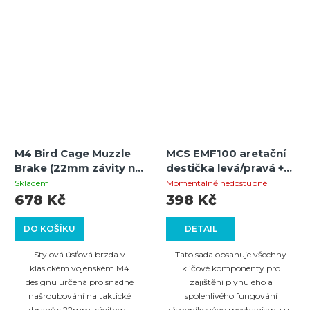
M4 Bird Cage Muzzle
MCS EMF100 aretační
Brake (22mm závity na
destička levá/pravá +
ústí hlavně)
páčka pro uvolnění
Skladem
Momentálně nedostupné
zásobníku + pružina +
678 Kč
398 Kč
kolík (černý)
DO KOŠÍKU
DETAIL
Stylová úsťová brzda v
Tato sada obsahuje všechny
klasickém vojenském M4
klíčové komponenty pro
designu určená pro snadné
zajištění plynulého a
našroubování na taktické
spolehlivého fungování
zbraně s 22mm závitem...
zásobníkového mechanismu u...