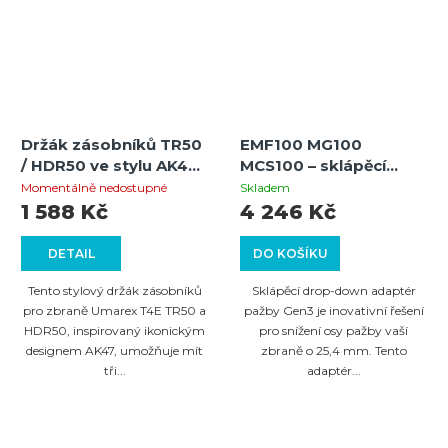
Držák zásobníků TR50
EMF100 MG100
/ HDR50 ve stylu AK47
MCS100 – sklápěcí
– pojme 3 zásobníky,
drop-down adaptér
Momentálně nedostupné
Skladem
rychlá výměna a
pažby pro lahev (Gen3)
1 588 Kč
4 246 Kč
vysoká odolnost
DETAIL
DO KOŠÍKU
Tento stylový držák zásobníků
Sklápěcí drop-down adaptér
pro zbraně Umarex T4E TR50 a
pažby Gen3 je inovativní řešení
HDR50, inspirovaný ikonickým
pro snížení osy pažby vaší
designem AK47, umožňuje mít
zbraně o 25,4 mm. Tento
tři...
adaptér...