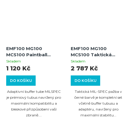
EMF100 MG100
EMF100 MG100
MCS100 Paintball
MCS100 Taktická
zbraň Milspec pažba s
Milspec pažba (černá)
Skladem
Skladem
buffer tubusem
1 120 Kč
2 787 Kč
DO KOŠÍKU
DO KOŠÍKU
Adaptivní buffer tube MILSPEC
Taktická MIL-SPEC pažba v
je prémiový tubus navržený pro
černé barvě je kompletní set
maximální kompatibilitu a
včetně buffer tubusu a
bleskové přizpůsobení vaší
adaptéru, navržený pro
zbraně....
maximální stabilitu...