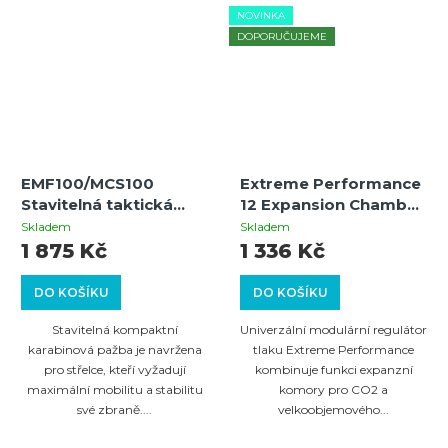
NOVINKA
DOPORUČUJEME
EMF100/MCS100
Extreme Performance
Stavitelná taktická
12 Expansion Chamber
kompaktní karabinová
pro CO2 atomizér a
Skladem
Skladem
pažba
HPA volumizer
1 875 Kč
1 336 Kč
DO KOŠÍKU
DO KOŠÍKU
Stavitelná kompaktní
Univerzální modulární regulátor
karabinová pažba je navržena
tlaku Extreme Performance
pro střelce, kteří vyžadují
kombinuje funkci expanzní
maximální mobilitu a stabilitu
komory pro CO2 a
své zbraně....
velkoobjemového...