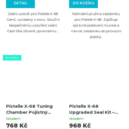
DETAIL
DO KOŠÍKU
Zadní uzávěr pro Pistelle X-68
Náhradní pružina zásobníku
Gen2, vyrobený z kovu. Slouží k
pro Pistelle X-68. Zajišťuje
bezpečnému uzavření zadní
správné podávání munice a
části těla zbraně, správnému...
návrat zásobníku do provozní
polohy.
NOVINKA
Pistelle X-68 Tuning
Pistelle X-68
Chamber Pojistný
Upgraded Seal Kit –
aretační adaptér
kompletní sada
Skladem
Skladem
těsnění, O-kroužků a
768 Kč
968 Kč