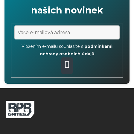
a
našich novinek
c
í
p
r
v
Vložením e-mailu souhlasíte s
podmínkami
k
ochrany osobních údajů
y
v
PŘIHLÁSIT
ý
p
SE
Z
i
s
á
u
p
a
t