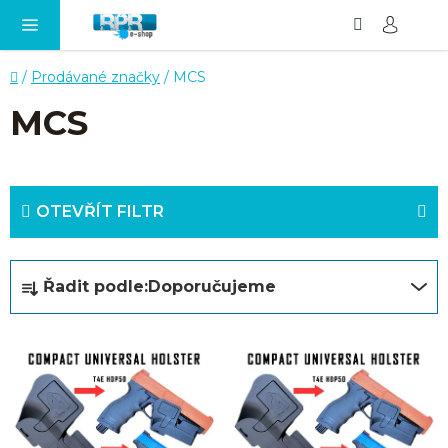
Hledat
NÁ
Přejít
KO
na
obsah
Domů
/
Prodávané značky
/
MCS
MCS
OTEVŘÍT FILTR
Ř
Řadit podle:
Doporučujeme
a
z
V
e
ý
n
p
í
i