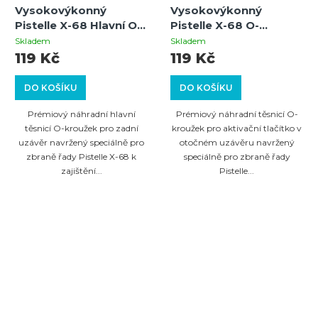
Vysokovýkonný
Vysokovýkonný
Pistelle X-68 Hlavní O-
Pistelle X-68 O-
kroužek zadního
kroužek aktivačního
Skladem
Skladem
uzávěru
tlačítka otočného
119 Kč
119 Kč
uzávěru
DO KOŠÍKU
DO KOŠÍKU
Prémiový náhradní hlavní
Prémiový náhradní těsnicí O-
těsnicí O-kroužek pro zadní
kroužek pro aktivační tlačítko v
uzávěr navržený speciálně pro
otočném uzávěru navržený
zbraně řady Pistelle X-68 k
speciálně pro zbraně řady
zajištění...
Pistelle...