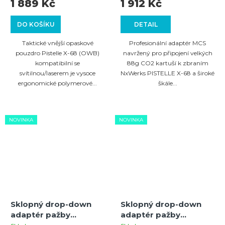
svítilnou/laserem
1 889 Kč
1 912 Kč
DO KOŠÍKU
DETAIL
Taktické vnější opaskové
Profesionální adaptér MCS
pouzdro Pistelle X-68 (OWB)
navržený pro připojení velkých
kompatibilní se
88g CO2 kartuší k zbraním
svítilnou/laserem je vysoce
NxWerks PISTELLE X-68 a široké
ergonomické polymerové...
škále...
NOVINKA
NOVINKA
Sklopný drop-down
Sklopný drop-down
adaptér pažby
adaptér pažby