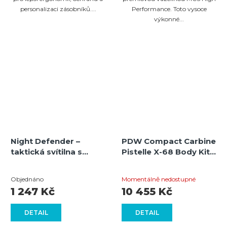
personalizaci zásobníků....
Performance. Toto vysoce
výkonné...
Night Defender –
PDW Compact Carbine
taktická svítilna s
Pistelle X-68 Body Kit –
integrovaným laserem
Vylepšení pro vaši
Průměrné
Průměrné
pro přesné zamíření a
Pistolle X-68, zajišťující
Objednáno
Momentálně nedostupné
osvětlení
lepší ergonomii a
hodnocení
hodnocení
1 247 Kč
10 455 Kč
výkon
produktu
produktu
DETAIL
je
DETAIL
je