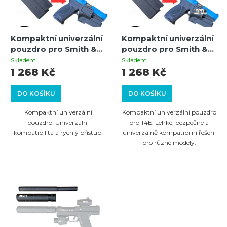
p
s
r
p
o
Kompaktní univerzální
Kompaktní univerzální
r
pouzdro pro Smith &
pouzdro pro Smith &
d
o
Wesson, Glock,
Wesson, Glock,
Skladem
Skladem
u
Walther a další pistole
Walther a další pistole
1 268 Kč
1 268 Kč
d
(pravá ruka) +
(pravá ruka)+ Paddle
k
u
Opaskový klip
DO KOŠÍKU
DO KOŠÍKU
t
k
Kompaktní univerzální
Kompaktní univerzální pouzdro
ů
t
pouzdro. Univerzální
pro T4E. Lehké, bezpečné a
kompatibilita a rychlý přístup.
univerzálně kompatibilní řešení
ů
pro různé modely.