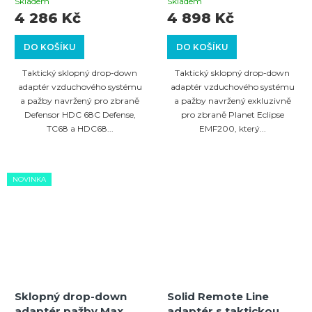
Defensor HDC 68C
EMF200 s uzamykacím
Skladem
Skladem
TC68 HDC68 s
mechanismem Gen3
4 286 Kč
4 898 Kč
uzamykacím
mechanismem Gen3
DO KOŠÍKU
DO KOŠÍKU
Taktický sklopný drop-down
Taktický sklopný drop-down
adaptér vzduchového systému
adaptér vzduchového systému
a pažby navržený pro zbraně
a pažby navržený exkluzivně
Defensor HDC 68C Defense,
pro zbraně Planet Eclipse
TC68 a HDC68...
EMF200, který...
NOVINKA
Sklopný drop-down
Solid Remote Line
adaptér pažby Max
adaptér s taktickou