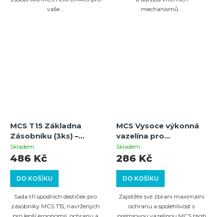
vaše...
mechanismů...
MCS T15 Základna
MCS Vysoce výkonná
Zásobníku (3ks) –
vazelína pro
Černá
airsoftové a
Skladem
Skladem
paintballové zbraně
486 Kč
286 Kč
DO KOŠÍKU
DO KOŠÍKU
Sada tří spodních destiček pro
Zajistěte své zbrani maximální
zásobníky MCS T15, navržených
ochranu a spolehlivost s
pro lepší ergonomii, ochranu a
prémiovou vazelínou MCS High