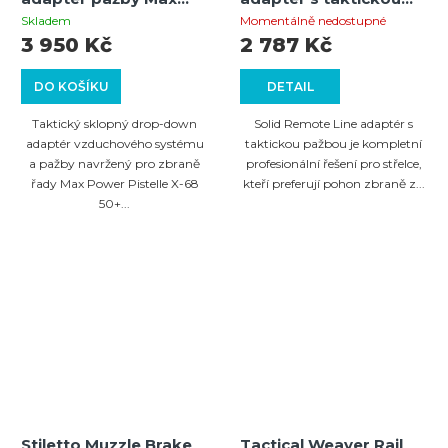
Power Pistelle X-68
Milspec pažbou
Skladem
Momentálně nedostupné
50+ Joules s
(Univerzální)
3 950 Kč
2 787 Kč
uzamykacím
mechanismem Gen3
DO KOŠÍKU
DETAIL
Taktický sklopný drop-down
Solid Remote Line adaptér s
adaptér vzduchového systému
taktickou pažbou je kompletní
a pažby navržený pro zbraně
profesionální řešení pro střelce,
řady Max Power Pistelle X-68
kteří preferují pohon zbraně z...
50+...
Stiletto Muzzle Brake
Tactical Weaver Rail