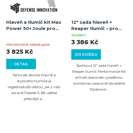
Hlaveň a tlumič kit Max
12" sada hlaveň +
Power 50+ Joule pro
Reaper tlumič – pro
Pistelle X-68 – 11,5"
Valken M17 / CQMF /
Skladem
Průměrné
.686 vývrt
MILSIG M17 / M5 / Nova
3 386 Kč
Momentálně nedostupné
Twilight X1 (.68)
hodnocení
3 825 Kč
DO KOŠÍKU
produktu
DETAIL
je
Špičková 12" sada hlaveň +
Reaper tlumič Performance Kit
5,0
Tento set dlouhé hlavně a
přináší dokonale vyladěnou
z
stylového tlumiče je
kombinaci precizně obráběné
nejjednodušší cestou, jak z vaší
5
12palcové...
zbraně Pistelle X-68 udělat
hvězdiček.
přesnější a...