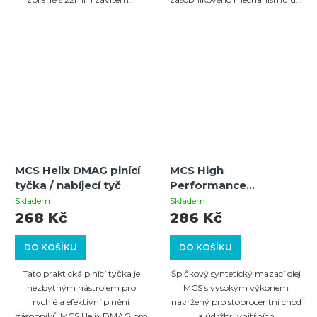
MCS Helix DMAG plnící
MCS High
tyčka / nabíjecí tyč
Performance
Lubricant Oil –
Skladem
Skladem
Vysokovýkonný
268 Kč
286 Kč
mazací olej pro zbraně
DO KOŠÍKU
DO KOŠÍKU
Tato praktická plnící tyčka je
Špičkový syntetický mazací olej
nezbytným nástrojem pro
MCS s vysokým výkonem
rychlé a efektivní plnění
navržený pro stoprocentní chod
zásobníků MCS Helix DMAG pro
a údržbu vnitřních