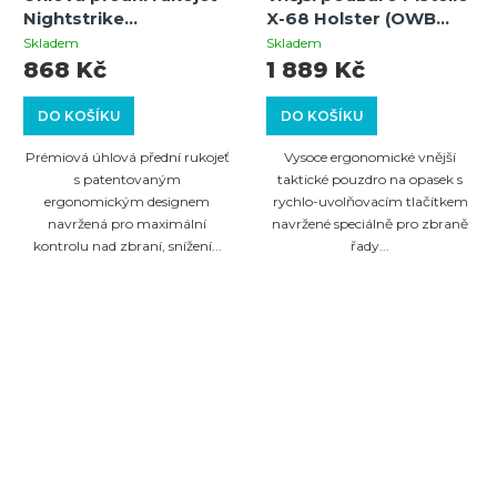
Nightstrike
X-68 Holster (OWB
Diamondback
Outside Waist Band)
Skladem
Skladem
868 Kč
1 889 Kč
DO KOŠÍKU
DO KOŠÍKU
Prémiová úhlová přední rukojeť
Vysoce ergonomické vnější
s patentovaným
taktické pouzdro na opasek s
ergonomickým designem
rychlo-uvolňovacím tlačítkem
navržená pro maximální
navržené speciálně pro zbraně
kontrolu nad zbraní, snížení...
řady...