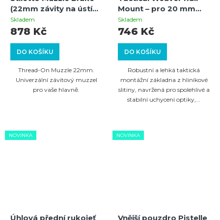
(22mm závity na ústí
Mount – pro 20 mm
hlavně)
Picatinny/Weaver,
Skladem
Skladem
hliníková slitina
878 Kč
746 Kč
DO KOŠÍKU
DO KOŠÍKU
Thread-On Muzzle 22mm.
Robustní a lehká taktická
Univerzální závitový muzzel
montážní základna z hliníkové
pro vaše hlavně.
slitiny, navržená pro spolehlivé a
stabilní uchycení optiky,...
NOVINKA
NOVINKA
Úhlová přední rukojeť
Vnější pouzdro Pistelle