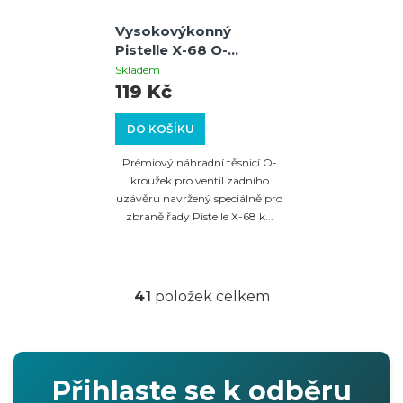
Vysokovýkonný
Pistelle X-68 O-
kroužek ventilu
Skladem
zadního uzávěru
119 Kč
DO KOŠÍKU
Prémiový náhradní těsnicí O-
kroužek pro ventil zadního
uzávěru navržený speciálně pro
zbraně řady Pistelle X-68 k...
41
položek celkem
O
v
l
á
Přihlaste se k odběru
d