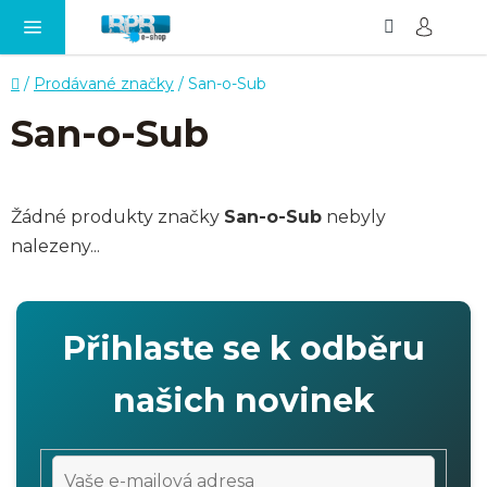
Hledat
NÁ
Přejít
KO
na
obsah
Domů
/
Prodávané značky
/
San-o-Sub
San-o-Sub
Žádné produkty značky
San-o-Sub
nebyly
nalezeny...
Přihlaste se k odběru
našich novinek