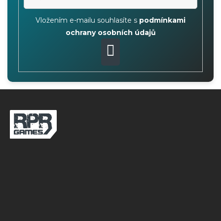
Vložením e-mailu souhlasíte s
podmínkami
ochrany osobních údajů
PŘIHLÁSIT
SE
Z
á
p
a
t
í