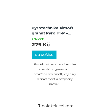
Pyrotechnika Airsoft
granát Pyro F1-P –
cvičný granát s
Skladem
efektem silné exploze
279 Kč
s kovovým práškem
DO KOŠÍKU
Realistická tréninková replika
sovětského granátu F-1
navržená pro airsoft, vojenský
reenactment a bezpečný
nácvik...
7
položek celkem
O