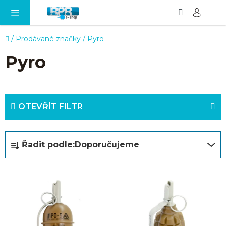
Hledat
NÁ
Přejít
KO
na
obsah
Domů
/
Prodávané značky
/
Pyro
Pyro
OTEVŘÍT FILTR
Ř
Řadit podle:
Doporučujeme
a
z
V
e
ý
n
p
í
i