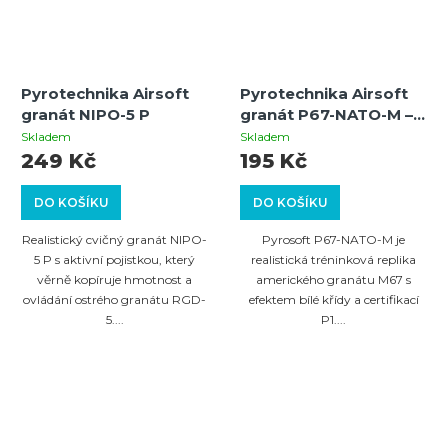
Pyrotechnika Airsoft
Pyrotechnika Airsoft
granát NIPO-5 P
granát P67-NATO-M –
simulační a cvičný
Skladem
Skladem
granát (pigment bílá
249 Kč
195 Kč
křída) – kategorie P1
DO KOŠÍKU
DO KOŠÍKU
Realistický cvičný granát NIPO-
Pyrosoft P67-NATO-M je
5 P s aktivní pojistkou, který
realistická tréninková replika
věrně kopíruje hmotnost a
amerického granátu M67 s
ovládání ostrého granátu RGD-
efektem bílé křídy a certifikací
5....
P1....