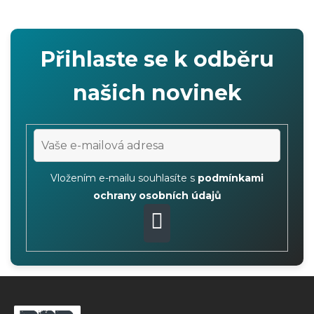
v
l
á
Přihlaste se k odběru
d
a
našich novinek
c
í
p
r
v
Vložením e-mailu souhlasíte s
podmínkami
k
ochrany osobních údajů
y
v
PŘIHLÁSIT
ý
p
SE
Z
i
s
á