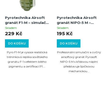
Pyrotechnika Airsoft
Pyrotechnika Airsoft
granát F1-M – simulační
granát NIPO-5 M –
pyrotechnika s
simulační a cvičný
Skladem
Skladem
efektem bílé křídy,
granát (pigment bílá
229 Kč
195 Kč
kategorie P1
křída) – kategorie P1
DO KOŠÍKU
DO KOŠÍKU
Pyro F1-M je vysoce realistická
Profesionální simulační a cvičný
tréninková replika sovětského
airsoftový granát Pyrosoft
granátu F-1 s efektem bílého
NIPO-5 M s křídovou náplní
pigmentu a certifikací P1....
představuje špičkovou
mechanickou...