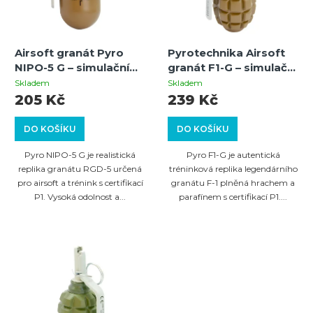
p
s
r
p
o
Airsoft granát Pyro
Pyrotechnika Airsoft
r
NIPO-5 G – simulační
granát F1-G – simulační
d
o
pyrotechnika
pyrotechnika
Skladem
Skladem
u
kategorie P1
kategorie P1
205 Kč
239 Kč
d
k
u
DO KOŠÍKU
DO KOŠÍKU
t
k
Pyro NIPO-5 G je realistická
Pyro F1-G je autentická
ů
t
replika granátu RGD-5 určená
tréninková replika legendárního
pro airsoft a trénink s certifikací
granátu F-1 plněná hrachem a
ů
P1. Vysoká odolnost a...
parafínem s certifikací P1....