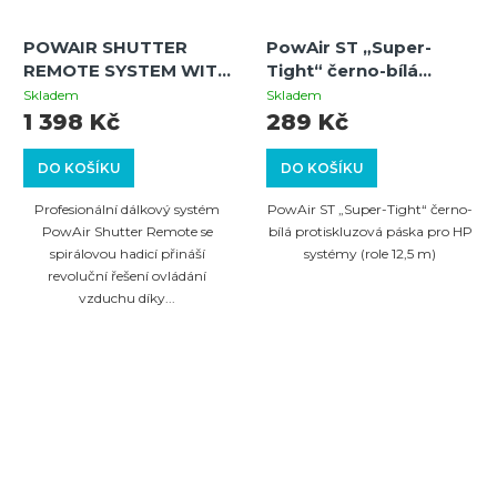
POWAIR SHUTTER
PowAir ST „Super-
REMOTE SYSTEM WITH
Tight“ černo-bílá
ON/OFF (BLACK)
protiskluzová páska
Skladem
Skladem
pro HP systémy (role
1 398 Kč
289 Kč
12,5 m)
DO KOŠÍKU
DO KOŠÍKU
Profesionální dálkový systém
PowAir ST „Super-Tight“ černo-
PowAir Shutter Remote se
bílá protiskluzová páska pro HP
spirálovou hadicí přináší
systémy (role 12,5 m)
revoluční řešení ovládání
vzduchu díky...