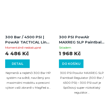
300 Bar / 4500 PSI |
300 PSI PowAir
PowAir TACTICAL Line
MAXREG SLP Paintball
CC 0,21L / 13ci HP
Regulator (300 Bar /
Momentálně nedostupné
Skladem
System
4500 PSI)
4 486 Kč
1 968 Kč
DETAIL
DO KOŠÍKU
Nejmenší a nejlehčí 300 Bar HP
300 PSI PowAir MAXREG SLP
systém na světě, navržený pro
Paintball Regulator (300 Bar /
maximální mobilitu a precizní
4500 PSI) – 300 PSI out! je
výkon vaší zbraně v MagFed a...
špičkový super nízkotlaký
regulátor...