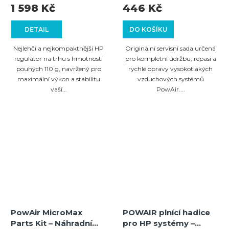
regulátor
1 598 Kč
446 Kč
DETAIL
DO KOŠÍKU
Nejlehčí a nejkompaktnější HP
Originální servisní sada určená
regulátor na trhu s hmotností
pro kompletní údržbu, repasi a
pouhých 110 g, navržený pro
rychlé opravy vysokotlakých
maximální výkon a stabilitu
vzduchových systémů
vaší...
PowAir....
PowAir MicroMax
POWAIR plnící hadice
Parts Kit – Náhradní
pro HP systémy –