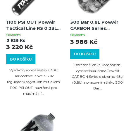
p
s
r
p
o
1100 PSI OUT PowAir
300 Bar 0,8L PowAir
r
Tactical Line RS 0,23L /
CARBON Series
d
o
15ci HP systém 300
Paintballová HP láhev
Skladem
Skladem
u
Bar s regulátorem SHP
(samostatná)
3 928 Kč
3 986 Kč
d
3 220 Kč
MaxReg
k
u
DO KOŠÍKU
t
DO KOŠÍKU
k
Extrémně lehká kompozitní
ů
t
Vysokovýkonná sestava 300
vysokotlaká láhev PowAir
Bar ocelové láhve a SHP
CARBON Series o objemu 48ci
ů
regulátoru s výstupním tlakem
(0,8L) a pracovním tlaku 300
1100 PSI OUT, navržená pro
Bar...
maximální...