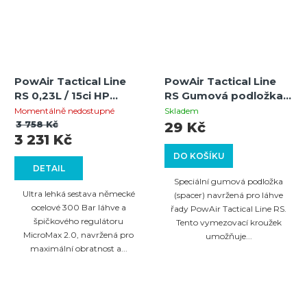
PowAir Tactical Line
PowAir Tactical Line
RS 0,23L / 15ci HP
RS Gumová podložka
systém 300 Bar s
hrdla láhve pro
Momentálně nedostupné
Skladem
regulátorem MicroMax
MagFed pažby
3 758 Kč
29 Kč
3 231 Kč
2.0
(vymezovací kroužek)
DO KOŠÍKU
DETAIL
Speciální gumová podložka
Ultra lehká sestava německé
(spacer) navržená pro láhve
ocelové 300 Bar láhve a
řady PowAir Tactical Line RS.
špičkového regulátoru
Tento vymezovací kroužek
MicroMax 2.0, navržená pro
umožňuje...
maximální obratnost a...