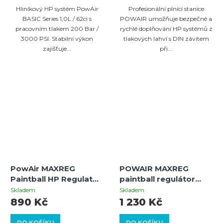
Hliníkový HP systém PowAir
Profesionální plnící stanice
BASIC Series 1,0L / 62ci s
POWAIR umožňuje bezpečné a
pracovním tlakem 200 Bar /
rychlé doplňování HP systémů z
3000 PSI. Stabilní výkon
tlakových lahví s DIN závitem
zajišťuje...
při...
PowAir MAXREG
POWAIR MAXREG
Paintball HP Regulator
paintball regulátor
(200 Bar / 3000 PSI)
(300 bar / 4500 PSI) –
Skladem
Skladem
All Black
890 Kč
1 230 Kč
DO KOŠÍKU
DO KOŠÍKU