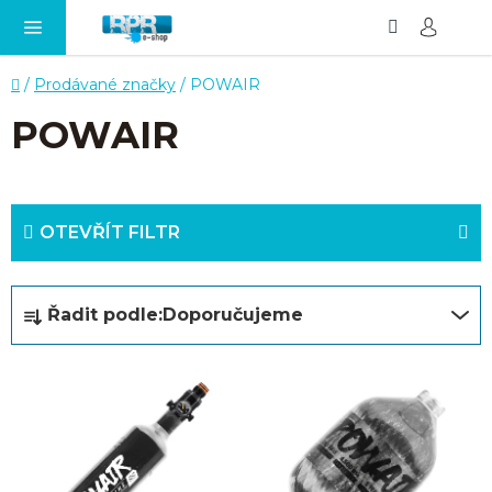
Hledat
NÁ
Přejít
KO
na
obsah
Domů
/
Prodávané značky
/
POWAIR
POWAIR
OTEVŘÍT FILTR
Ř
Řadit podle:
Doporučujeme
a
z
V
e
ý
n
p
í
i