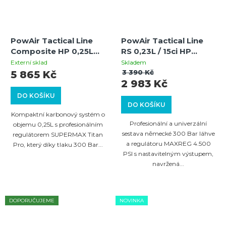
PowAir Tactical Line
PowAir Tactical Line
Composite HP 0,25L
RS 0,23L / 15ci HP
+Powair SUPERMAX
systém 300 Bar s
Externí sklad
Skladem
Titan Pro paintballový
regulátorem MAXREG
3 390 Kč
5 865 Kč
2 983 Kč
regulátor (300 Bar /
4.500 PSI
4500 PSI)
DO KOŠÍKU
DO KOŠÍKU
Kompaktní karbonový systém o
Profesionální a univerzální
objemu 0,25L s profesionálním
sestava německé 300 Bar láhve
regulátorem SUPERMAX Titan
a regulátoru MAXREG 4.500
Pro, který díky tlaku 300 Bar...
PSI s nastavitelným výstupem,
navržená...
DOPORUČUJEME
NOVINKA