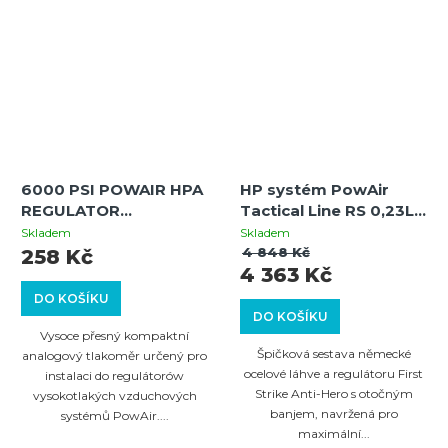
6000 PSI POWAIR HPA
HP systém PowAir
REGULATOR
Tactical Line RS 0,23L /
MANOMETER – Přesný
15ci s regulátorem
Skladem
Skladem
tlakoměr pro
First Strike Anti-Hero
4 848 Kč
258 Kč
4 363 Kč
regulátory
300 Bar
DO KOŠÍKU
DO KOŠÍKU
Vysoce přesný kompaktní
Špičková sestava německé
analogový tlakoměr určený pro
ocelové láhve a regulátoru First
instalaci do regulátorów
Strike Anti-Hero s otočným
vysokotlakých vzduchových
banjem, navržená pro
systémů PowAir....
maximální...