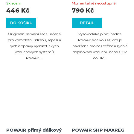
díly pro 300bar
profesionální hadice
Skladem
Momentálně nedostupné
regulátor
pro plnění
446 Kč
790 Kč
paintballových lahví
DO KOŠÍKU
DETAIL
Originální servisní sada určená
Vysokotlaká plnící hadice
pro kompletní údržbu, repasi a
PowAir s délkou 60 cm je
rychlé opravy vysokotlakých
navržena pro bezpečné a rychlé
vzduchových systémů
doplňování vzduchu nebo CO2
PowAir....
do HP...
POWAIR přímý dálkový
POWAIR SHP MAXREG