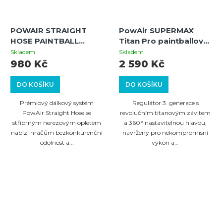
POWAIR STRAIGHT
PowAir SUPERMAX
HOSE PAINTBALL
Titan Pro paintballový
REMOTE SYSTEM
regulátor (300 Bar) –
Skladem
Skladem
(SILVER)
titanový závit
980 Kč
2 590 Kč
DO KOŠÍKU
DO KOŠÍKU
Prémiový dálkový systém
Regulátor 3. generace s
PowAir Straight Hose se
revolučním titanovým závitem
stříbrným nerezovým opletem
a 360° nastavitelnou hlavou,
nabízí hráčům bezkonkurenční
navržený pro nekompromisní
odolnost a...
výkon a...