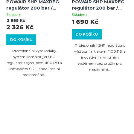
POWAIR SHP MAXREG
POWAIR SHP MAXREG
regulátor 200 bar /
regulátor 200 bar /
3000 PSI – výstup 1100
3000 PSI – výstup 1100
Skladem
Skladem
PSI / POWAIR 0.2L /
PSI s nastavitelným
2 585 Kč
1 690 Kč
2 326 Kč
13CI hliníková HP láhev
tlakem a
mikromanometrem
DO KOŠÍKU
DO KOŠÍKU
Profesionální SHP regulátor s
Profesionální vysokotlaký
výstupním tlakem 1100 PSI a
systém kombinující SHP
inovativním vnitřním
regulátor s výstupem 1100 PSI a
systémem bez pružin pro
kompaktní 0,2L láhev, ideální
maximální...
pro náročné...