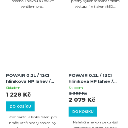
otočnou hlavou a On/Off
přesný výkon se standardním
ventilem pro...
výstupním tlakem 850...
POWAIR 0,2L / 13CI
POWAIR 0.2L / 13CI
hliníková HP láhev /
hliníková HP láhev /
PowAir MAXREG
PowAir MICROMAX 2.0
Skladem
Skladem
Paintball HP Regulator
HP Paintball Regulátor
2 363 Kč
1 228 Kč
2 079 Kč
(200 Bar / 3000 PSI)
(200 Bar / 3000 PSI)
DO KOŠÍKU
DO KOŠÍKU
Kompaktní a lehké řešení pro
Nejlehčí a nejkompaktnější
hráče, kteří hledají spolehlivý
vzduchový systém na trhu,