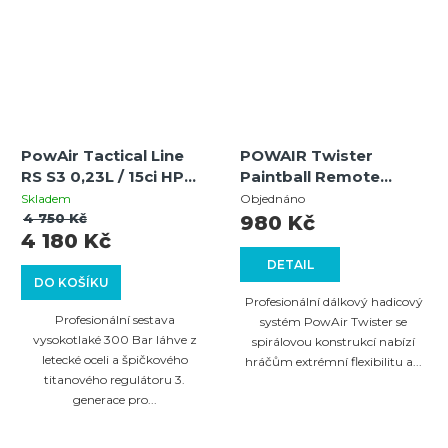
PowAir Tactical Line
POWAIR Twister
RS S3 0,23L / 15ci HP
Paintball Remote
systém 300 Bar s
System (BLACK)
Skladem
Objednáno
regulátorem
4 750 Kč
980 Kč
4 180 Kč
SuperMax Titan Pro
DETAIL
DO KOŠÍKU
Profesionální dálkový hadicový
Profesionální sestava
systém PowAir Twister se
vysokotlaké 300 Bar láhve z
spirálovou konstrukcí nabízí
letecké oceli a špičkového
hráčům extrémní flexibilitu a...
titanového regulátoru 3.
generace pro...