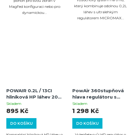
pohon pro svou zbraň v
který kombinuje odolnou 0,2L
MagFed konfiguraci nebo pro
láhev s ultralehkým
dynamickou...
regulátorem MICROMAX...
POWAIR 0.2L / 13CI
PowAir 360stupňová
hliníková HP láhev 200
hlava regulátoru s
BAR / 3000 PSI –
On/Off ventilem pro
Skladem
Skladem
základní paintballová
regulátory PowAir
895 Kč
1 298 Kč
láhev řady PowAir
MaxReg (200 bar / 300
BASIC
bar)
DO KOŠÍKU
DO KOŠÍKU
Kompaktní hliníková HP láhev o
Vylepšete svůj HP regulátor o