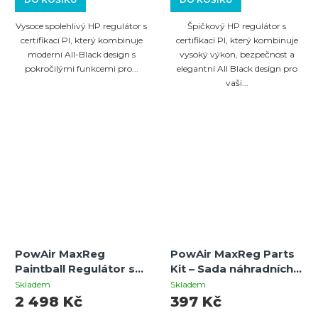
Vysoce spolehlivý HP regulátor s
Špičkový HP regulátor s
certifikací PI, který kombinuje
certifikací PI, který kombinuje
moderní All-Black design s
vysoký výkon, bezpečnost a
pokročilými funkcemi pro...
elegantní All Black design pro
vaši...
PowAir MaxReg
PowAir MaxReg Parts
Paintball Regulátor s
Kit – Sada náhradních
360° ASA a On/Off
dílů pro 200bar
Skladem
Skladem
ventilem (300 Bar /
regulátory
2 498 Kč
397 Kč
4500 PSI)