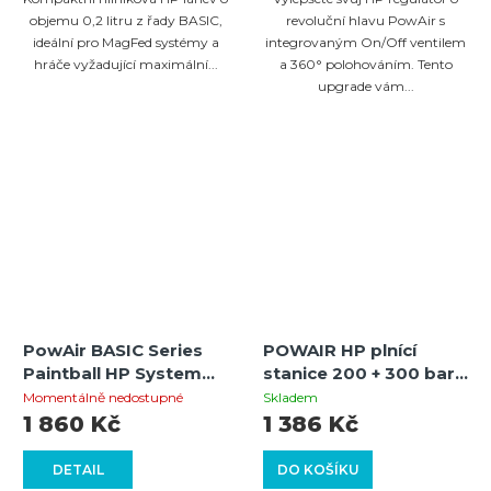
objemu 0,2 litru z řady BASIC,
revoluční hlavu PowAir s
ideální pro MagFed systémy a
integrovaným On/Off ventilem
hráče vyžadující maximální...
a 360° polohováním. Tento
upgrade vám...
PowAir BASIC Series
POWAIR HP plnící
Paintball HP System
stanice 200 + 300 bar
1,0L / 62ci (200 Bar) –
s ON/OFF ventilem –
Momentálně nedostupné
Skladem
Hliníková láhev s
profesionální plnící
1 860 Kč
1 386 Kč
regulátorem MAXREG
řešení pro paintballové
HP systémy
DETAIL
DO KOŠÍKU