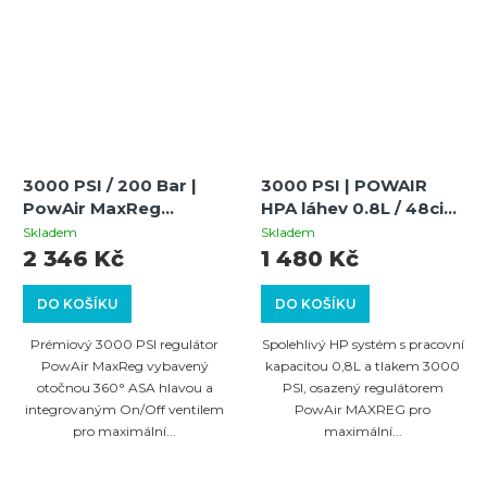
3000 PSI / 200 Bar |
3000 PSI | POWAIR
PowAir MaxReg
HPA láhev 0.8L / 48ci
regulátor s 360°
hliníková s
Skladem
Skladem
hlavou a On/Off
regulátorem MAXREG
2 346 Kč
1 480 Kč
ventilem
DO KOŠÍKU
DO KOŠÍKU
Prémiový 3000 PSI regulátor
Spolehlivý HP systém s pracovní
PowAir MaxReg vybavený
kapacitou 0,8L a tlakem 3000
otočnou 360° ASA hlavou a
PSI, osazený regulátorem
integrovaným On/Off ventilem
PowAir MAXREG pro
pro maximální...
maximální...