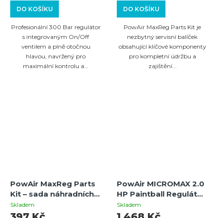
DO KOŠÍKU
DO KOŠÍKU
Profesionální 300 Bar regulátor
PowAir MaxReg Parts Kit je
s integrovaným On/Off
nezbytný servisní balíček
ventilem a plně otočnou
obsahující klíčové komponenty
hlavou, navržený pro
pro kompletní údržbu a
maximální kontrolu a...
zajištění...
PowAir MaxReg Parts
PowAir MICROMAX 2.0
Kit – sada náhradních
HP Paintball Regulátor
dílů pro 300 Bar
(200 Bar / 3000 PSI) |
Skladem
Skladem
regulátory
Nejlehčí a
397 Kč
1 468 Kč