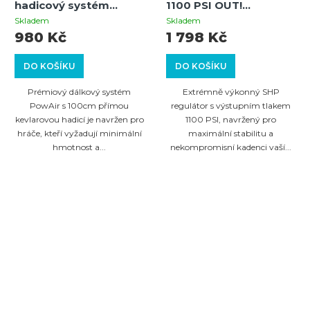
hadicový systém
1100 PSI OUT!
(černý) – 100 cm
regulátor (300 bar /
Skladem
Skladem
kevlarová hadice pro
4500 PSI) – Maximální
980 Kč
1 798 Kč
paintball a airsoft se
výkon pro paintballové
sadou těsnění
systémy
DO KOŠÍKU
DO KOŠÍKU
Prémiový dálkový systém
Extrémně výkonný SHP
PowAir s 100cm přímou
regulátor s výstupním tlakem
kevlarovou hadicí je navržen pro
1100 PSI, navržený pro
hráče, kteří vyžadují minimální
maximální stabilitu a
hmotnost a...
nekompromisní kadenci vaší...