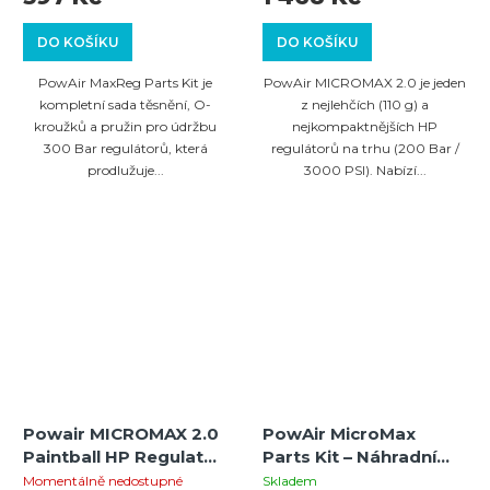
Nejkompaktnější
DO KOŠÍKU
DO KOŠÍKU
PowAir MaxReg Parts Kit je
PowAir MICROMAX 2.0 je jeden
kompletní sada těsnění, O-
z nejlehčích (110 g) a
kroužků a pružin pro údržbu
nejkompaktnějších HP
300 Bar regulátorů, která
regulátorů na trhu (200 Bar /
prodlužuje...
3000 PSI). Nabízí...
Powair MICROMAX 2.0
PowAir MicroMax
Paintball HP Regulator
Parts Kit – Náhradní
(300 Bar / 4500 PSI)
díly pro 200bar
Momentálně nedostupné
Skladem