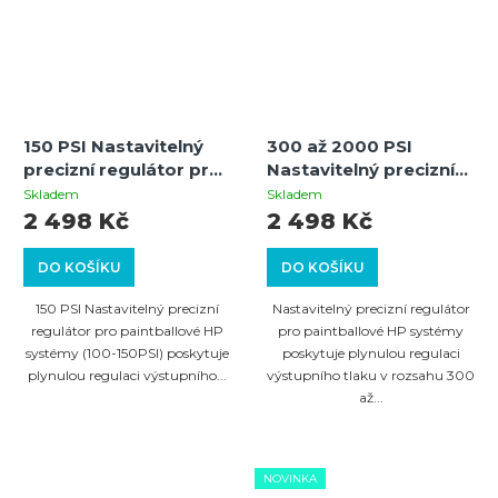
150 PSI Nastavitelný
300 až 2000 PSI
precizní regulátor pro
Nastavitelný precizní
paintballové HP
regulátor pro
Skladem
Skladem
systémy
paintballové HP
2 498 Kč
2 498 Kč
systémy
DO KOŠÍKU
DO KOŠÍKU
150 PSI Nastavitelný precizní
Nastavitelný precizní regulátor
regulátor pro paintballové HP
pro paintballové HP systémy
systémy (100-150PSI) poskytuje
poskytuje plynulou regulaci
plynulou regulaci výstupního...
výstupního tlaku v rozsahu 300
až...
NOVINKA