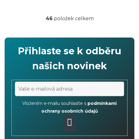
46
položek celkem
O
v
l
á
Přihlaste se k odběru
d
a
našich novinek
c
í
p
r
v
Vložením e-mailu souhlasíte s
podmínkami
k
ochrany osobních údajů
y
v
PŘIHLÁSIT
ý