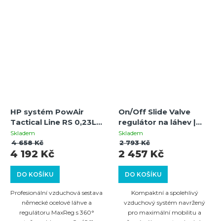
HP systém PowAir
On/Off Slide Valve
Tactical Line RS 0,23L /
regulátor na láhev |
15ci s regulátorem
3000 PSI | 850 PSI
Skladem
Skladem
MaxReg 360° On/Off
výstup / POWAIR 0.2L /
4 658 Kč
2 793 Kč
4 192 Kč
2 457 Kč
300 Bar
13CI hliníková HP láhev
DO KOŠÍKU
DO KOŠÍKU
Profesionální vzduchová sestava
Kompaktní a spolehlivý
německé ocelové láhve a
vzduchový systém navržený
regulátoru MaxReg s 360°
pro maximální mobilitu a