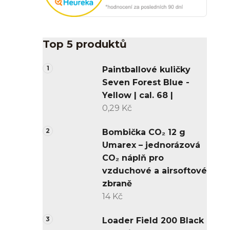
Top 5 produktů
Paintballové kuličky
Seven Forest Blue -
Yellow | cal. 68 |
0,29 Kč
Bombička CO₂ 12 g
Umarex – jednorázová
CO₂ náplň pro
vzduchové a airsoftové
zbraně
14 Kč
Loader Field 200 Black