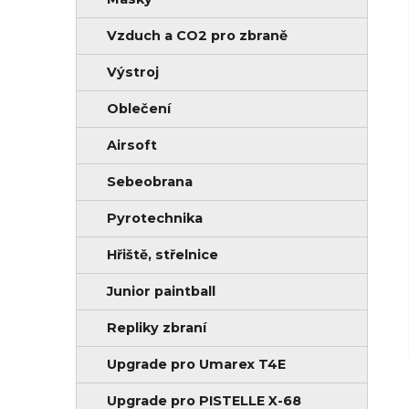
n
i
í
e
Vzduch a CO2 pro zbraně
p
Výstroj
a
Oblečení
n
e
Airsoft
l
Sebeobrana
Pyrotechnika
Hřiště, střelnice
Junior paintball
Repliky zbraní
Upgrade pro Umarex T4E
Upgrade pro PISTELLE X-68