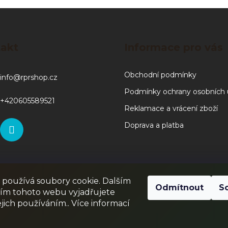
akt
Informace pro vás
Obchodní podmínky
info
@
rprshop.cz
Podmínky ochrany osobních 
+420605589521
Reklamace a vrácení zboží
Doprava a platba
používá soubory cookie. Dalším
RPR GAMES
PAINTBALL
JUNIOR PAINTBALL
Odmítnout
S
ím tohoto webu vyjadřujete
ejich používáním.. Více informací
Odstoupit od smlouvy