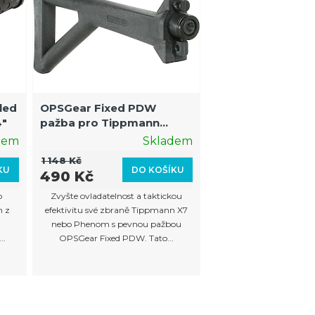
n
í
p
r
o
led
OPSGear Fixed PDW
d
4"
pažba pro Tippmann
u
X7/Phenom
dem
Skladem
k
1 148 Kč
KU
DO KOŠÍKU
490 Kč
t
o
Zvyšte ovladatelnost a taktickou
ů
n z
efektivitu své zbraně Tippmann X7
nebo Phenom s pevnou pažbou
..
OPSGear Fixed PDW. Tato...