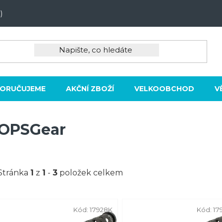
)
ORUČUJEME
AKČNÍ ZBOŽÍ
VELKOOBCHOD
V
OPSGear
Stránka
1
z
1
-
3
položek celkem
V
Kód:
17928K
Kód:
17
ý