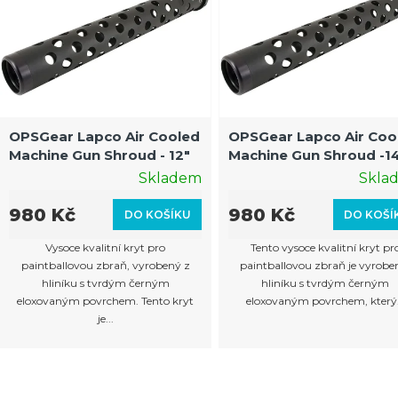
p
i
s
p
r
OPSGear Lapco Air Cooled
OPSGear Lapco Air Coo
Machine Gun Shroud - 12"
Machine Gun Shroud -1
o
Skladem
Skla
d
u
980 Kč
980 Kč
DO KOŠÍKU
DO KOŠÍ
k
Vysoce kvalitní kryt pro
Tento vysoce kvalitní kryt pr
t
paintballovou zbraň, vyrobený z
paintballovou zbraň je vyrobe
hliníku s tvrdým černým
hliníku s tvrdým černým
ů
eloxovaným povrchem. Tento kryt
eloxovaným povrchem, který.
je...
O