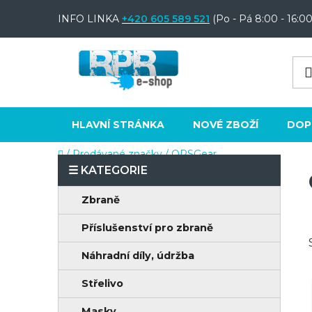
Přejít
INFO LINKA
+420 605 589 521
(Po - Pá 8:00 - 16:00
na
obsah
HLAVNÍ STRÁNKA
NOVÉ ZBOŽÍ
DOP
Domů
/
Prodávané značky
/
OPSGear
P
o
K
Přeskočit
Zbraně
s
a
kategorie
t
Příslušenství pro zbraně
t
e
r
Náhradní díly, údržba
g
a
o
Střelivo
n
r
Masky