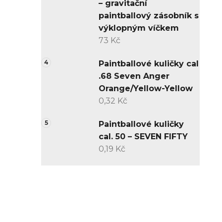
– gravitační
paintballový zásobník s
výklopným víčkem
73 Kč
Paintballové kuličky cal
.68 Seven Anger
Orange/Yellow-Yellow
0,32 Kč
Paintballové kuličky
cal. 50 – SEVEN FIFTY
0,19 Kč