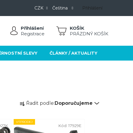
CZK
Čeština
Přihlášení
Přihlášení
NÁKUPNÍ
Registrace
PRÁZDNÝ KOŠÍK
KOŠÍK
ĚRNOSTNÍ SLEVY
ČLÁNKY / AKTUALITY
KONTAKT
Ř
Řadit podle:
Doporučujeme
a
z
VÝPRODEJ
e
927K
Kód:
17929E