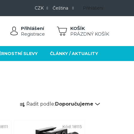
CZK
Čeština
Přihlášení
Přihlášení
NÁKUPNÍ
Registrace
PRÁZDNÝ KOŠÍK
KOŠÍK
ĚRNOSTNÍ SLEVY
ČLÁNKY / AKTUALITY
KONTAKT
Ř
Řadit podle:
Doporučujeme
a
z
e
18111
Kód:
18115