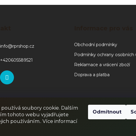
akt
Informace pro vás
Obchodní podmínky
info
@
rprshop.cz
Podmínky ochrany osobních 
+420605589521
Reklamace a vrácení zboží
Doprava a platba
používá soubory cookie. Dalším
RPR GAMES
PAINTBALL
JUNIOR PAINTBALL
Odmítnout
S
ím tohoto webu vyjadřujete
ejich používáním.. Více informací
Odstoupit od smlouvy