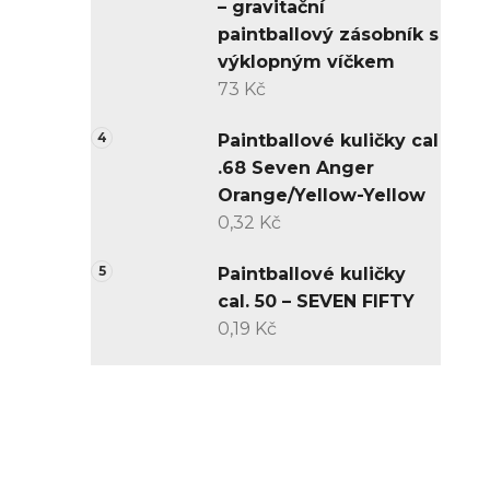
– gravitační
paintballový zásobník s
výklopným víčkem
73 Kč
Paintballové kuličky cal
.68 Seven Anger
Orange/Yellow-Yellow
0,32 Kč
Paintballové kuličky
cal. 50 – SEVEN FIFTY
0,19 Kč