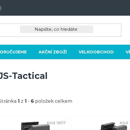
)
ORUČUJEME
AKČNÍ ZBOŽÍ
VELKOOBCHOD
V
JS-Tactical
Stránka
1
z
1
-
6
položek celkem
V
Kód:
18117
Kód:
ý