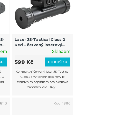
n
í
p
r
o
S-
Laser JS-Tactical Class 2
d
 s
Red – červený laserový
u
zaměřovač
dem
Skladem
k
599 Kč
KU
DO KOŠÍKU
t
ý
Kompaktní červený laser JS-Tactical
ů
PRO
Class 2 s výkonem do 5 mW je
lní
efektivním doplňkem pro bleskové
zaměření cíle. Díky...
18113
Kód:
18116