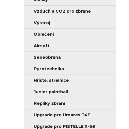
n
i
í
e
Vzduch a CO2 pro zbraně
p
Výstroj
a
Oblečení
n
e
Airsoft
l
Sebeobrana
Pyrotechnika
Hřiště, střelnice
Junior paintball
Repliky zbraní
Upgrade pro Umarex T4E
Upgrade pro PISTELLE X-68