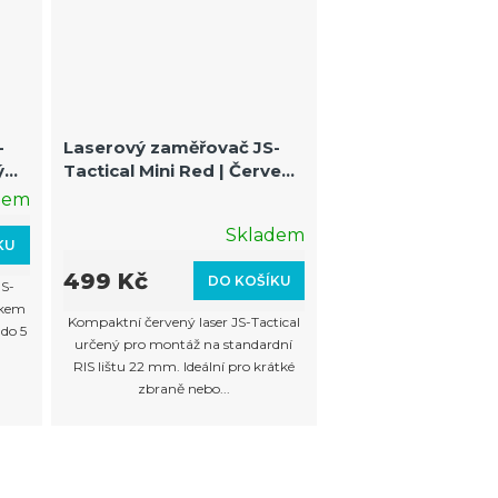
-
Laserový zaměřovač JS-
ý
Tactical Mini Red | Červený
 na
laser na RIS 22mm
dem
Průměrné
Skladem
hodnocení
KU
produktu
499 Kč
DO KOŠÍKU
JS-
je
skem
Kompaktní červený laser JS-Tactical
do 5
2,0
určený pro montáž na standardní
z
RIS lištu 22 mm. Ideální pro krátké
zbraně nebo...
5
hvězdiček.