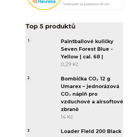
Top 5 produktů
Paintballové kuličky
Seven Forest Blue -
Yellow | cal. 68 |
0,29 Kč
Bombička CO₂ 12 g
Umarex – jednorázová
CO₂ náplň pro
vzduchové a airsoftové
zbraně
14 Kč
Loader Field 200 Black