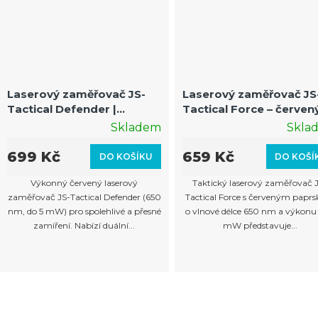
Laserový zaměřovač JS-
Laserový zaměřovač JS
Tactical Defender |
Tactical Force – červen
Červený laser 650 nm / do
laser 650nm s montáží
Skladem
Skla
5 mW, Duální montáž
22mm i 25,4mm
699 Kč
659 Kč
DO KOŠÍKU
DO KOŠÍ
Výkonný červený laserový
Taktický laserový zaměřovač 
zaměřovač JS-Tactical Defender (650
Tactical Force s červeným papr
nm, do 5 mW) pro spolehlivé a přesné
o vlnové délce 650 nm a výkonu 
zamíření. Nabízí duální...
mW představuje...
O
v