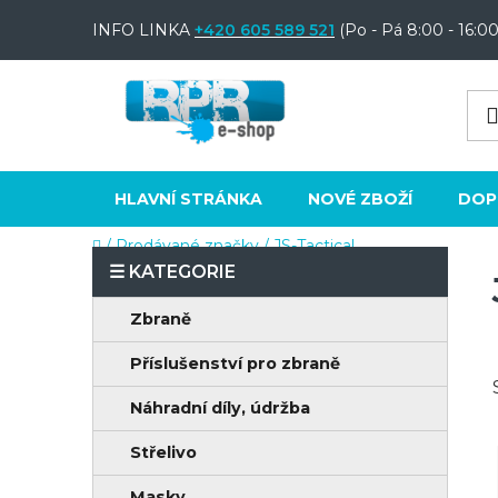
Přejít
INFO LINKA
+420 605 589 521
(Po - Pá 8:00 - 16:00
na
obsah
HLAVNÍ STRÁNKA
NOVÉ ZBOŽÍ
DOP
Domů
/
Prodávané značky
/
JS-Tactical
P
o
K
Přeskočit
Zbraně
s
a
kategorie
t
Příslušenství pro zbraně
t
e
r
Náhradní díly, údržba
g
a
o
Střelivo
n
r
Masky