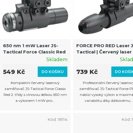
p
i
s
p
r
650 nm 1 mW Laser JS-
FORCE PRO RED Laser J
Tactical Force Classic Red
Tactical | Červený laser
o
dálkovým spínačem a
Skladem
Skla
d
montáží
u
549 Kč
739 Kč
DO KOŠÍKU
DO KOŠÍ
k
Kompaktní červený laserový
Profesionální červený laserov
t
zaměřovač JS-Tactical Force Classic
zaměřovač JS-Tactical Force 
Red 2. třídy s vlnovou délkou 650 nm
nabízí vysoký výkon a maximá
ů
a výkonem 1 mW pro...
variabilitu díky dálkovému...
Kód:
18114
Kód: