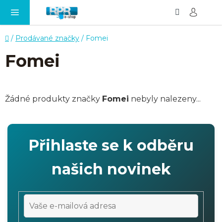
Hledat
NÁ
Přejít
KO
na
obsah
Domů
/
Prodávané značky
/
Fomei
Fomei
Žádné produkty značky
Fomei
nebyly nalezeny...
Přihlaste se k odběru
našich novinek