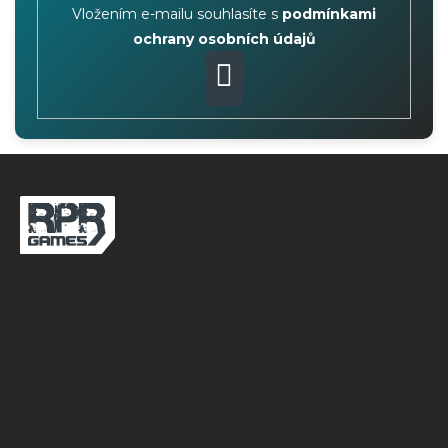
Vložením e-mailu souhlasíte s
podmínkami
ochrany osobních údajů
PŘIHLÁSIT
SE
Z
á
p
a
t
í