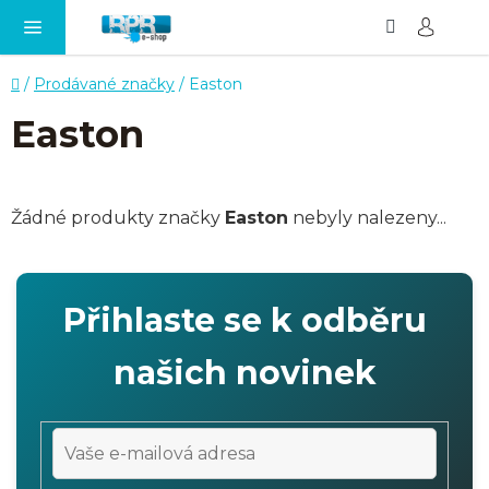
Hledat
NÁ
Přejít
KO
na
obsah
Domů
/
Prodávané značky
/
Easton
Easton
Žádné produkty značky
Easton
nebyly nalezeny...
Přihlaste se k odběru
našich novinek