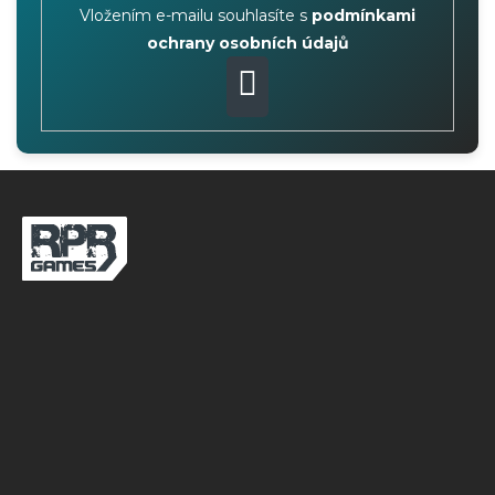
Vložením e-mailu souhlasíte s
podmínkami
ochrany osobních údajů
PŘIHLÁSIT
SE
Z
á
p
a
t
í