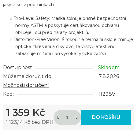
jakýchkoliv podmínkách.
Pro-Level Safety: Maska splňuje přísné bezpečnostní
normy ASTM a poskytuje certifikovanou ochranu
obličeje i očí před nárazy projektilů.
Distortion-Free Vision: Širokoúhlé termální sklo eliminuje
optické zkreslení a díky dvojité vrstvě efektivně
zabraňuje mlžení i při vysoké fyzické zátěži.
Dostupnost
Skladem
Můžeme doručit do:
7.8.2026
Možnosti doručení
Kód:
11298V
1 359 Kč
DO KOŠÍKU
1 123,14 Kč bez DPH
Měrná cena: