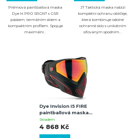
Prémiová paintballová maska
JT Taktická maska nabízí
Dye I4 PRO SRGNT s GSR
kompletní ochranu obličeje,
páskem, termálním sklem a
která kombinuje odolné
kompaktním profilem. Spojuje
ochranné sklo s unikátním
maximální...
síťovaným spodním...
Dye Invision I5 FIRE
paintballová maska
thermal (black/red)
Skladem
4 868 Kč