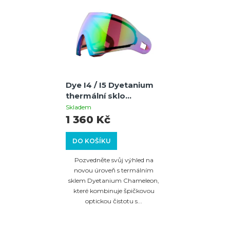
Dye I4 / I5 Dyetanium
thermální sklo
(chameleon) – náhradní
Skladem
sklo
1 360 Kč
DO KOŠÍKU
Pozvedněte svůj výhled na
novou úroveň s termálním
sklem Dyetanium Chameleon,
které kombinuje špičkovou
optickou čistotu s...