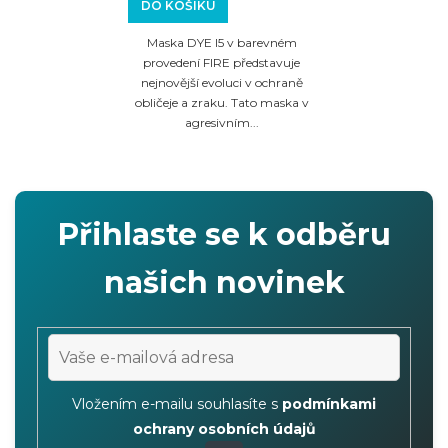
DO KOŠÍKU
Maska DYE I5 v barevném
provedení FIRE představuje
nejnovější evoluci v ochraně
obličeje a zraku. Tato maska v
agresivním...
Přihlaste se k odběru
našich novinek
Vložením e-mailu souhlasíte s
podmínkami
ochrany osobních údajů