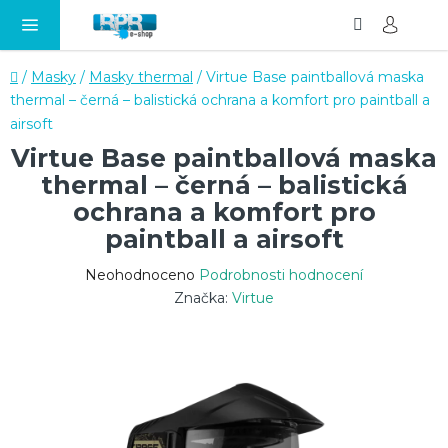
Hledat
NÁ
Přejít
KO
na
obsah
Domů
/
Masky
/
Masky thermal
/
Virtue Base paintballová maska
thermal – černá – balistická ochrana a komfort pro paintball a
airsoft
Virtue Base paintballová maska
thermal – černá – balistická
ochrana a komfort pro
paintball a airsoft
Průměrné
Neohodnoceno
Podrobnosti hodnocení
hodnocení
Značka:
Virtue
produktu
je
0,0
z
5
hvězdiček.