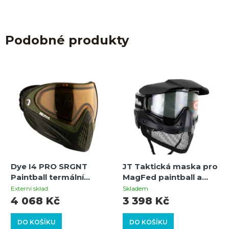
Podobné produkty
Dye I4 PRO SRGNT
JT Taktická maska pro
Paintball termální
MagFed paintball a
maska (černá/olivová)
airsoft (černá) – síťová
Externí sklad
Skladem
ochrana dolní části
4 068 Kč
3 398 Kč
obličeje
DO KOŠÍKU
DO KOŠÍKU