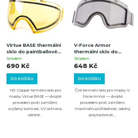
Virtue BASE thermální
V-Force Armor
sklo do paintballové
thermální sklo do
masky – HD COPPER
paintballové masky –
Skladem
Skladem
(ne pro VIO)
čiré
690 Kč
648 Kč
DO KOŠÍKU
DO KOŠÍKU
HD Copper termální sklo pro
Čiré termální sklo pro masky V-
masky Virtue BASE — dvojité
Force Armor — dvojité
provedení proti zamlžení,
provedení proti zamlžení,
zvýšený kontrast, UV ochrana,
maximální průhlednost, odolný
odolné...
polykarbonát,...