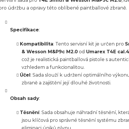
Servisní sada pro
T4E Smith & Wesson M&P9c M2.0
, i
pro údržbu a opravy této oblíbené paintballové zbraně.
Specifikace
:
Kompatibilita
: Tento servisní kit je určen pro
S
& Wesson M&P9c M2.0
od
Umarex T4E cal.
což je realistická paintballová pistole s autent
vzhledem a funkcionalitou.
Účel
: Sada slouží k udržení optimálního výkon
zbraně a zajištění její dlouhé životnosti.
Obsah sady
:
Těsnění
: Sada obsahuje náhradní těsnění, kter
jsou klíčová pro správné těsnění systému zbra
eliminaci úniků plynu.