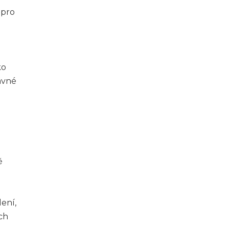
 pro
ko
ávné
ě
lení,
ch