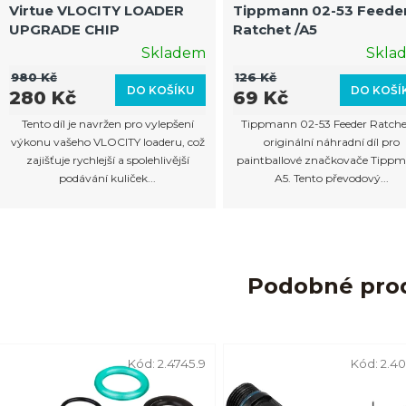
Virtue VLOCITY LOADER
Tippmann 02-53 Feede
UPGRADE CHIP
Ratchet /A5
Skladem
Skla
980 Kč
126 Kč
DO KOŠÍKU
DO KOŠÍ
280 Kč
69 Kč
Tento díl je navržen pro vylepšení
Tippmann 02-53 Feeder Ratchet
výkonu vašeho VLOCITY loaderu, což
originální náhradní díl pro
zajišťuje rychlejší a spolehlivější
paintballové značkovače Tipp
podávání kuliček...
A5. Tento převodový...
Podobné pro
Kód:
2.4745.9
Kód:
2.40