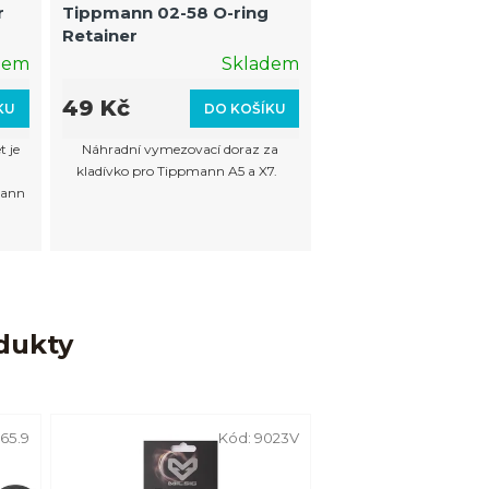
r
Tippmann 02-58 O-ring
Retainer
dem
Skladem
49 Kč
KU
DO KOŠÍKU
 je
Náhradní vymezovací doraz za
kladívko pro Tippmann A5 a X7.
mann
dukty
65.9
Kód:
9023V