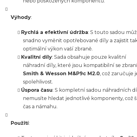
nebo poškozených komponentů.
Výhody
:
Rychlá a efektivní údržba
: S touto sadou mů
snadno vyměnit opotřebované díly a zajistit ta
optimální výkon vaší zbraně.
Kvalitní díly
: Sada obsahuje pouze kvalitní
náhradní díly, které jsou kompatibilní se zbran
Smith & Wesson M&P9c M2.0
, což zaručuje j
spolehlivost.
Úspora času
: S kompletní sadou náhradních dí
nemusíte hledat jednotlivé komponenty, což š
čas a námahu.
Použití
: