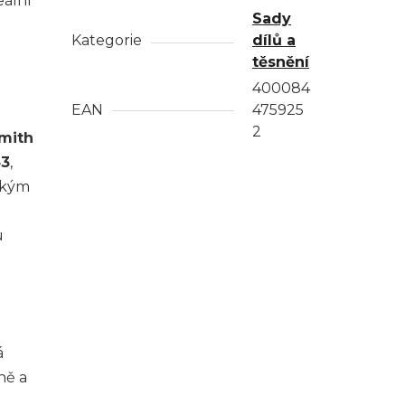
deální
Sady
Kategorie
dílů a
těsnění
400084
EAN
475925
2
mith
43
,
ickým
u
á
ně a