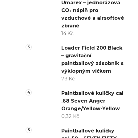
Umarex – jednorázová
CO₂ náplň pro
vzduchové a airsoftové
zbraně
14 Kč
Loader Field 200 Black
– gravitační
paintballový zásobník s
výklopným víčkem
73 Kč
Paintballové kuličky cal
.68 Seven Anger
Orange/Yellow-Yellow
0,32 Kč
Paintballové kuličky