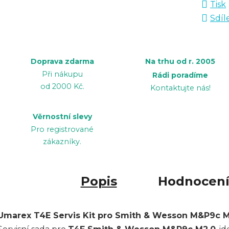
Tisk
Sdíl
Doprava zdarma
Na trhu od r. 2005
Při nákupu
Rádi poradíme
od 2000 Kč.
Kontaktujte nás!
Věrnostní slevy
Pro registrované
zákazníky.
Popis
Hodnocen
Umarex T4E Servis Kit pro Smith & Wesson M&P9c M