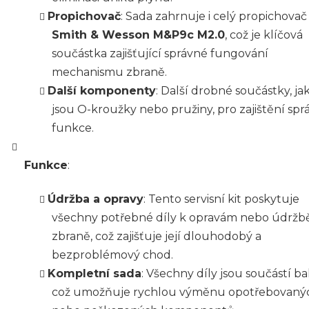
Propichovač
: Sada zahrnuje i celý propichovač
Smith & Wesson M&P9c M2.0
, což je klíčová
součástka zajišťující správné fungování
mechanismu zbraně.
Další komponenty
: Další drobné součástky, ja
jsou O-kroužky nebo pružiny, pro zajištění spr
funkce.
Funkce
:
Údržba a opravy
: Tento servisní kit poskytuje
všechny potřebné díly k opravám nebo údržb
zbraně, což zajišťuje její dlouhodobý a
bezproblémový chod.
Kompletní sada
: Všechny díly jsou součástí ba
což umožňuje rychlou výměnu opotřebovaný