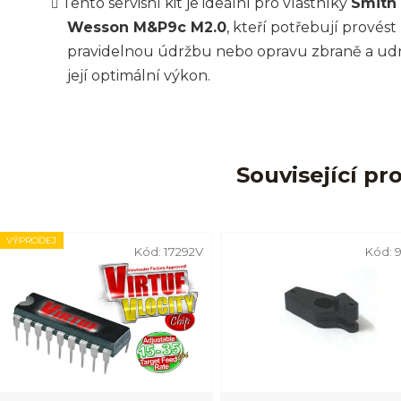
Tento servisní kit je ideální pro vlastníky
Smith
Wesson M&P9c M2.0
, kteří potřebují provést
pravidelnou údržbu nebo opravu zbraně a ud
její optimální výkon.
Související pr
VÝPRODEJ
Kód:
17292V
Kód: