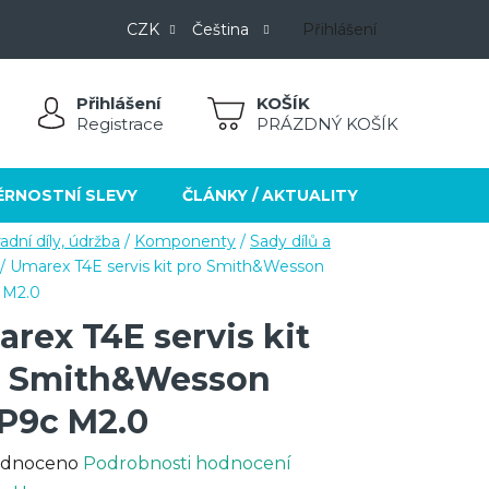
CZK
Čeština
Přihlášení
Přihlášení
NÁKUPNÍ
Registrace
PRÁZDNÝ KOŠÍK
KOŠÍK
ĚRNOSTNÍ SLEVY
ČLÁNKY / AKTUALITY
KONTAKT
adní díly, údržba
/
Komponenty
/
Sady dílů a
/
Umarex T4E servis kit pro Smith&Wesson
 M2.0
rex T4E servis kit
o Smith&Wesson
P9c M2.0
rné
dnoceno
Podrobnosti hodnocení