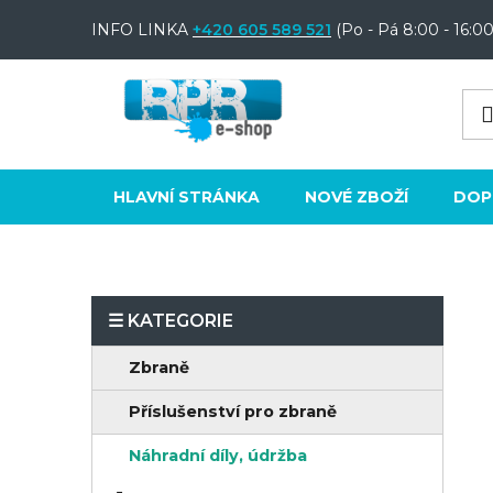
Přejít
INFO LINKA
+420 605 589 521
(Po - Pá 8:00 - 16:00
na
obsah
HLAVNÍ STRÁNKA
NOVÉ ZBOŽÍ
DOP
P
o
K
Přeskočit
Zbraně
s
a
kategorie
t
Příslušenství pro zbraně
t
e
r
Náhradní díly, údržba
g
a