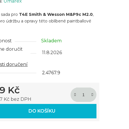
cení
a:
Umarex
ktu
í sada pro
T4E Smith & Wesson M&P9c M2.0
,
 pro údržbu a opravy této oblíbené paintballové
pnost
Skladem
ček.
e doručit
11.8.2026
ti doručení
2.4767.9
9 Kč
87 Kč bez DPH
 cena:
DO KOŠÍKU