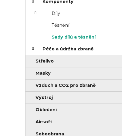
o
Komponenty
n
r
Díly
n
i
í
e
Těsnění
p
Sady dílů a těsnění
a
Péče a údržba zbraně
n
Střelivo
e
l
Masky
Vzduch a CO2 pro zbraně
Výstroj
Oblečení
Airsoft
Sebeobrana