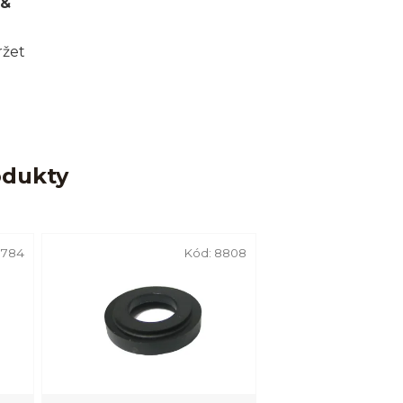
 &
ržet
odukty
9784
Kód:
8808