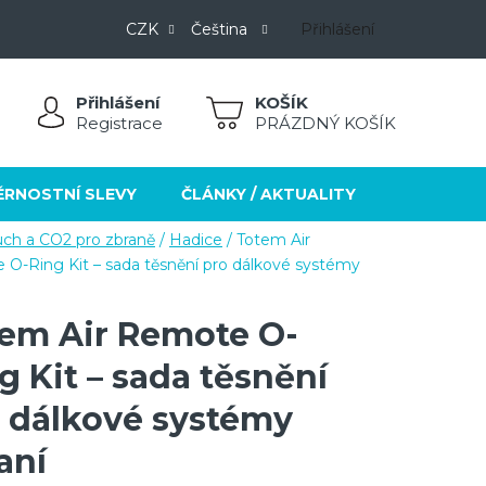
CZK
Čeština
Přihlášení
Přihlášení
NÁKUPNÍ
Registrace
PRÁZDNÝ KOŠÍK
KOŠÍK
ĚRNOSTNÍ SLEVY
ČLÁNKY / AKTUALITY
KONTAKT
ch a CO2 pro zbraně
/
Hadice
/
Totem Air
O-Ring Kit – sada těsnění pro dálkové systémy
em Air Remote O-
g Kit – sada těsnění
 dálkové systémy
aní