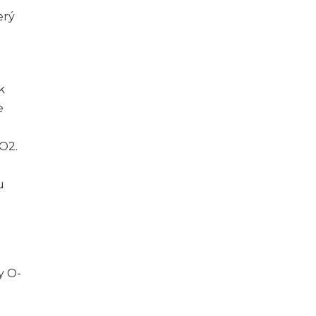
erý
k
e
CO2.
u
y O-