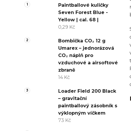
Paintballové kuličky
Seven Forest Blue -
Yellow | cal. 68 |
0,29 Kč
Bombička CO₂ 12 g
Umarex – jednorázová
CO₂ náplň pro
vzduchové a airsoftové
zbraně
14 Kč
Loader Field 200 Black
– gravitační
paintballový zásobník s
výklopným víčkem
73 Kč