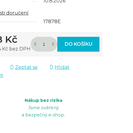
10.8.2026
ti doručení
17878E
8 Kč
DO KOŠÍKU
4 Kč bez DPH
 cena:
Zeptat se
Hlídat
et
Nákup bez rizika
Jsme ověřený
a bezpečný e-shop.