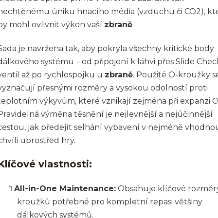
nechtěnému úniku hnacího média (vzduchu či CO2), kt
by mohl ovlivnit výkon vaší
zbraně
.
Sada je navržena tak, aby pokryla všechny kritické body
dálkového systému – od připojení k láhvi přes Slide Chec
ventil až po rychlospojku u
zbraně
. Použité O-kroužky s
vyznačují přesnými rozměry a vysokou odolností proti
teplotním výkyvům, které vznikají zejména při expanzi 
Pravidelná výměna těsnění je nejlevnější a nejúčinnější
cestou, jak předejít selhání vybavení v nejméně vhodno
chvíli uprostřed hry.
Klíčové vlastnosti:
All-in-One Maintenance:
Obsahuje klíčové rozměr
kroužků potřebné pro kompletní repasi většiny
dálkových systémů.