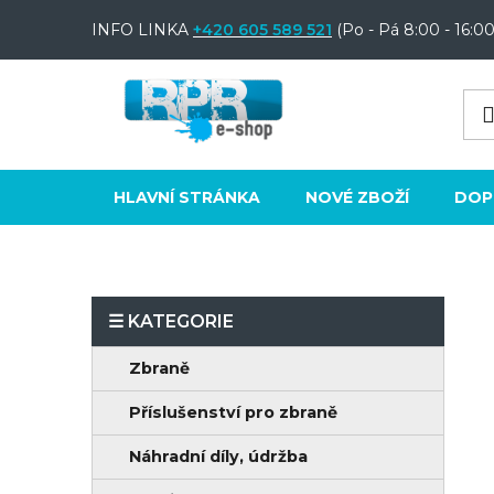
Přejít
INFO LINKA
+420 605 589 521
(Po - Pá 8:00 - 16:00
na
obsah
HLAVNÍ STRÁNKA
NOVÉ ZBOŽÍ
DOP
P
o
K
Přeskočit
Zbraně
s
a
kategorie
t
Příslušenství pro zbraně
t
e
r
Náhradní díly, údržba
g
a