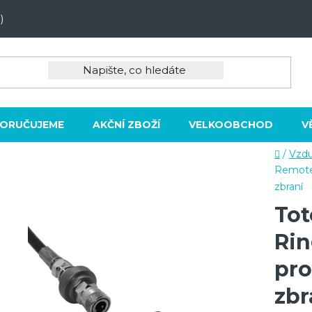
)
ORUČUJEME
AKČNÍ ZBOŽÍ
VELKOOBCHOD
V
Domů
/
Vzdu
Remote 
zbraní
Tot
Rin
pro
zbr