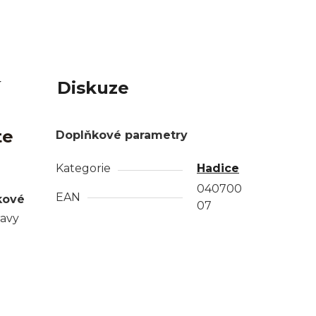
í
Diskuze
te
Doplňkové parametry
Kategorie
Hadice
040700
EAN
kové
07
ravy