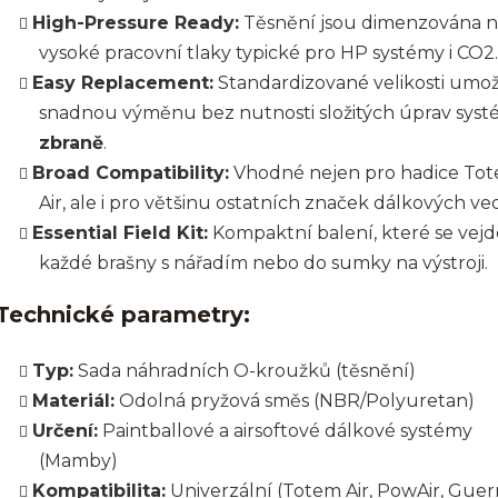
High-Pressure Ready:
Těsnění jsou dimenzována 
vysoké pracovní tlaky typické pro HP systémy i CO2.
Easy Replacement:
Standardizované velikosti umož
snadnou výměnu bez nutnosti složitých úprav sys
zbraně
.
Broad Compatibility:
Vhodné nejen pro hadice To
Air, ale i pro většinu ostatních značek dálkových ve
Essential Field Kit:
Kompaktní balení, které se vejd
každé brašny s nářadím nebo do sumky na výstroji.
Technické parametry:
Typ:
Sada náhradních O-kroužků (těsnění)
Materiál:
Odolná pryžová směs (NBR/Polyuretan)
Určení:
Paintballové a airsoftové dálkové systémy
(Mamby)
Kompatibilita:
Univerzální (Totem Air, PowAir, Guerr