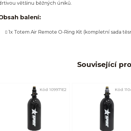
drtivou většinu běžných úniků.
Obsah balení:
1x Totem Air Remote O-Ring Kit (kompletní sada těs
Související pr
Kód:
109971E2
Kód:
110