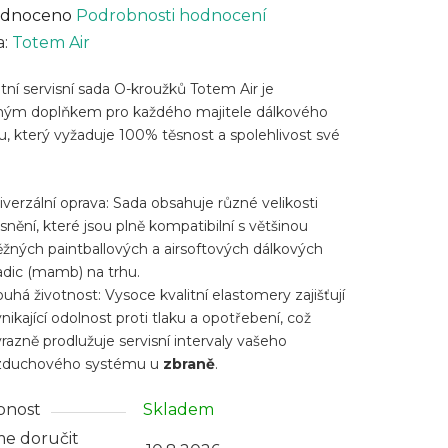
rné
dnoceno
Podrobnosti hodnocení
cení
a:
Totem Air
ktu
ní servisní sada O-kroužků Totem Air je
ným doplňkem pro každého majitele dálkového
, který vyžaduje 100% těsnost a spolehlivost své
.
ček.
iverzální oprava: Sada obsahuje různé velikosti
snění, které jsou plně kompatibilní s většinou
ěžných paintballových a airsoftových dálkových
adic (mamb) na trhu.
ouhá životnost: Vysoce kvalitní elastomery zajišťují
nikající odolnost proti tlaku a opotřebení, což
razně prodlužuje servisní intervaly vašeho
zduchového systému u
zbraně
.
pnost
Skladem
e doručit