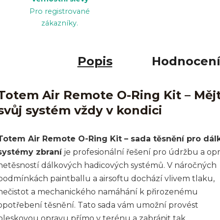
Pro registrované
zákazníky.
Popis
Hodnocen
Totem Air Remote O-Ring Kit – Měj
svůj systém vždy v kondici
Totem Air Remote O-Ring Kit – sada těsnění pro dál
systémy zbraní
je profesionální řešení pro údržbu a op
netěsností dálkových hadicových systémů. V náročných
podmínkách paintballu a airsoftu dochází vlivem tlaku,
nečistot a mechanického namáhání k přirozenému
opotřebení těsnění. Tato sada vám umožní provést
bleskovou opravu přímo v terénu a zabránit tak