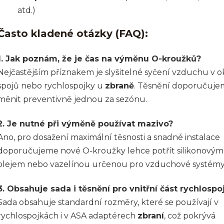
atd.)
Často kladené otázky (FAQ):
1. Jak poznám, že je čas na výměnu O-kroužků?
Nejčastějším příznakem je slyšitelné syčení vzduchu v o
spojů nebo rychlospojky u
zbraně
. Těsnění doporučuje
měnit preventivně jednou za sezónu.
2. Je nutné při výměně používat mazivo?
Ano, pro dosažení maximální těsnosti a snadné instalace
doporučujeme nové O-kroužky lehce potřít silikonovým
olejem nebo vazelínou určenou pro vzduchové systémy
3. Obsahuje sada i těsnění pro vnitřní část rychlospo
Sada obsahuje standardní rozměry, které se používají v
rychlospojkách i v ASA adaptérech
zbraní
, což pokrývá