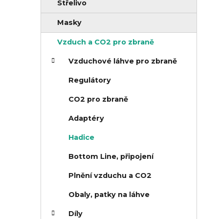
o
Střelivo
n
r
Masky
n
i
í
e
Vzduch a CO2 pro zbraně
p
Vzduchové láhve pro zbraně
a
Regulátory
n
e
CO2 pro zbraně
l
Adaptéry
Hadice
Bottom Line, připojení
Plnění vzduchu a CO2
Obaly, patky na láhve
Díly