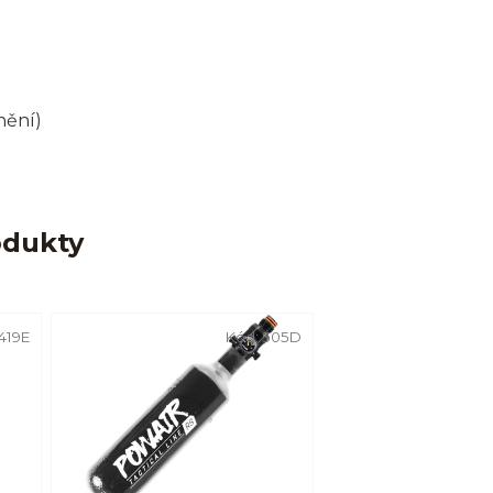
nění)
odukty
419E
Kód:
505D