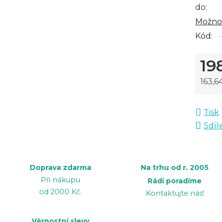
do:
Možnos
Kód:
19
163,6
Měrná
Tisk
Sdíl
Doprava zdarma
Na trhu od r. 2005
Při nákupu
Rádi poradíme
od 2000 Kč.
Kontaktujte nás!
Věrnostní slevy