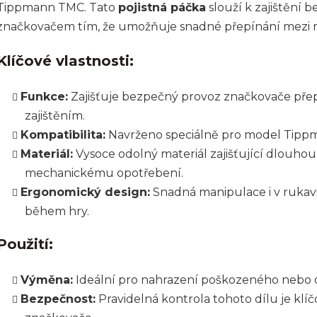
Tippmann TMC. Tato
pojistná páčka
slouží k zajištění b
značkovačem tím, že umožňuje snadné přepínání mezi rež
Klíčové vlastnosti:
Funkce:
Zajišťuje bezpečný provoz značkovače pře
zajištěním.
Kompatibilita:
Navrženo speciálně pro model Tipp
Materiál:
Vysoce odolný materiál zajišťující dlouhou 
mechanickému opotřebení.
Ergonomický design:
Snadná manipulace i v rukavi
během hry.
Použití:
Výměna:
Ideální pro nahrazení poškozeného nebo 
Bezpečnost:
Pravidelná kontrola tohoto dílu je klí