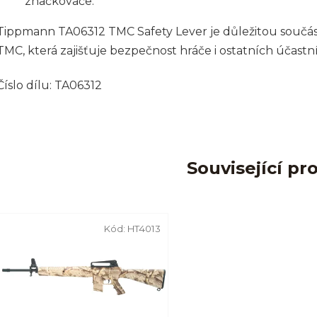
značkovače.
Tippmann TA06312 TMC Safety Lever je důležitou souč
TMC, která zajišťuje bezpečnost hráče i ostatních účast
Číslo dílu: TA06312
Související pr
Kód:
HT4013