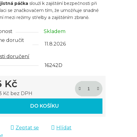
jistná páčka
slouží k zajištění bezpečnosti při
aci se značkovačem tím, že umožňuje snadné
ní mezi režimy střelby a zajištěním zbraně.
pnost
Skladem
ček.
e doručit
11.8.2026
ti doručení
16242D
6 Kč
93 Kč bez DPH
 cena:
DO KOŠÍKU
Zeptat se
Hlídat
et