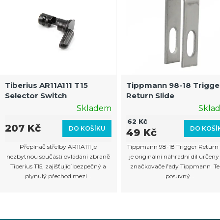
Tiberius AR11A111 T15
Tippmann 98-18 Trigge
Selector Switch
Return Slide
Skladem
Skla
62 Kč
207 Kč
DO KOŠÍKU
DO KOŠÍ
49 Kč
Přepínač střelby AR11A111 je
Tippmann 98-18 Trigger Return 
nezbytnou součástí ovládání zbraně
je originální náhradní díl určený
Tiberius T15, zajišťující bezpečný a
značkovače řady Tippmann Te
plynulý přechod mezi...
posuvný...