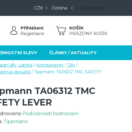
CZK
Čeština
Přihlášení
Přihlášení
NÁKUPNÍ
Registrace
PRÁZDNÝ KOŠÍK
KOŠÍK
ĚRNOSTNÍ SLEVY
ČLÁNKY / AKTUALITY
KONTAKT
adní díly, údržba
/
Komponenty
/
Díly
/
ismus spouště
/
Tippmann TA06312 TMC SAFETY
ppmann TA06312 TMC
FETY LEVER
rné
dnoceno
Podrobnosti hodnocení
cení
a:
Tippmann
ktu