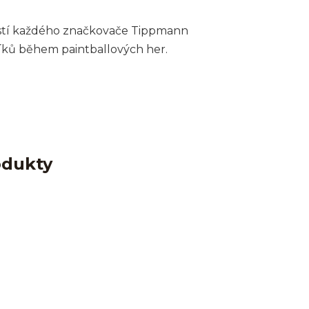
ástí každého značkovače Tippmann
níků během paintballových her.
odukty