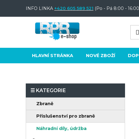
Přejít
INFO LINKA
+420 605 589 521
(Po - Pá 8:00 - 16:00
na
obsah
HLAVNÍ STRÁNKA
NOVÉ ZBOŽÍ
DOP
P
o
K
Přeskočit
Zbraně
s
a
kategorie
t
Příslušenství pro zbraně
t
e
r
Náhradní díly, údržba
g
a