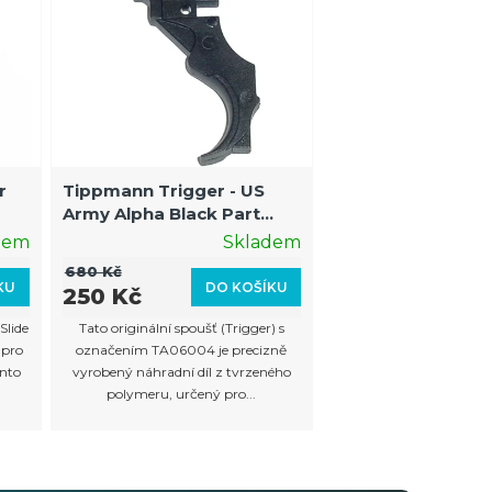
r
Tippmann Trigger - US
Army Alpha Black Part
TA06004
dem
Skladem
680 Kč
KU
DO KOŠÍKU
250 Kč
Slide
Tato originální spoušť (Trigger) s
 pro
označením TA06004 je precizně
nto
vyrobený náhradní díl z tvrzeného
polymeru, určený pro...