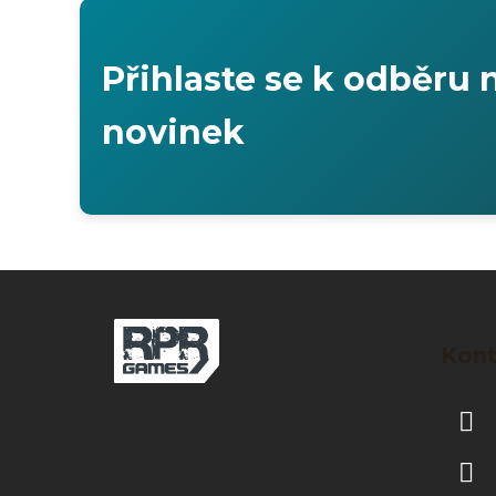
Přihlaste se k odběru 
novinek
Z
á
Kont
p
a
t
í