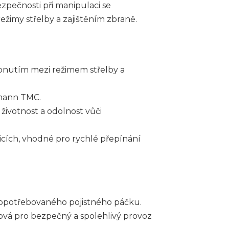
ezpečnosti při manipulaci se
imy střelby a zajištěním zbraně.
pnutím mezi režimem střelby a
mann TMC.
životnost a odolnost vůči
cích, vhodné pro rychlé přepínání
opotřebovaného pojistného páčku.
čová pro bezpečný a spolehlivý provoz