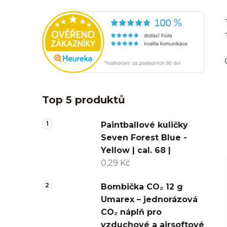
Top 5 produktů
Paintballové kuličky
Seven Forest Blue -
Yellow | cal. 68 |
0,29 Kč
Bombička CO₂ 12 g
Umarex – jednorázová
CO₂ náplň pro
vzduchové a airsoftové