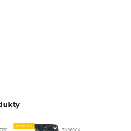
dukty
VÝPRODEJ
17291
Kód:
TA06004