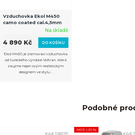
Vzduchovka Ekol M450
camo coated cal.4,5mm
Na skladě
4 890 Kč
DO KOŠÍKU
Ekol M450 je zlamovací vzduchovka
od tureckého výrobce Voltran, která
zaujme nejen svým realistickým
designem ve stylu...
Podobné pro
AKCE (–20 %)
Kód:
11857P
Kód: