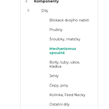
o
Komponenty
n
r
Díly
n
i
í
e
Blokace dvojího nabití
p
Pružiny
a
Šroubky, matičky
n
Mechanismus
e
spouště
l
Bolty, tuby, válce,
kladiva
Jehly
Čepy, piny
Kolínka, Feed Necky
Ostatní díly