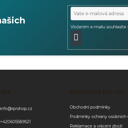
našich
Vložením e-mailu souhlasíte
PŘIHLÁSIT
SE
akt
Informace pro vás
Obchodní podmínky
info
@
rprshop.cz
Podmínky ochrany osobních 
+420605589521
Reklamace a vrácení zboží