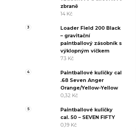
zbraně
14 Kč
Loader Field 200 Black
– gravitační
paintballový zásobník s
výklopným víčkem
73 Kč
Paintballové kuličky cal
.68 Seven Anger
Orange/Yellow-Yellow
0,32 Kč
Paintballové kuličky
cal. 50 – SEVEN FIFTY
0,19 Kč