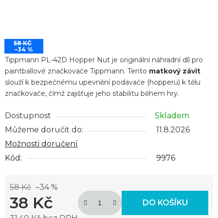
58 KČ
–34 %
Tippmann PL-42D Hopper Nut je originální náhradní díl pro
paintballové značkovače Tippmann. Tento
matkový závit
slouží k bezpečnému upevnění podavače (hopperu) k tělu
značkovače, čímž zajišťuje jeho stabilitu během hry.
Dostupnost
Skladem
Můžeme doručit do:
11.8.2026
Možnosti doručení
Kód:
9976
58 Kč
–34 %
38 Kč
DO KOŠÍKU