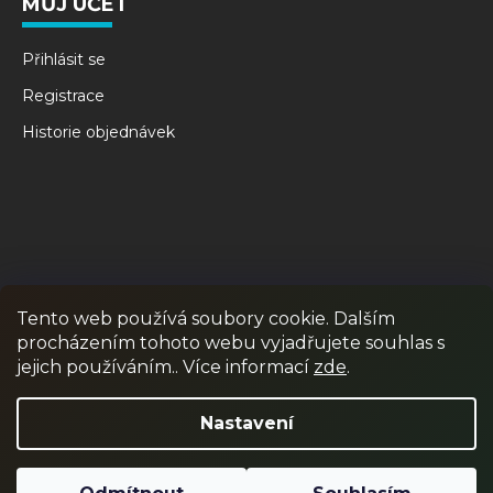
MŮJ ÚČET
Přihlásit se
Registrace
Historie objednávek
Tento web používá soubory cookie. Dalším
procházením tohoto webu vyjadřujete souhlas s
RPR GAMES
PAINTBALL
JUNIOR PAINTBALL
jejich používáním.. Více informací
zde
.
Odstoupit od smlouvy
Nastavení