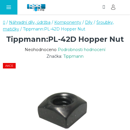
Hledat
NÁ
Přejít
KO
na
obsah
Domů
/
Náhradní díly, údržba
/
Komponenty
/
Díly
/
Šroubky,
matičky
/
Tippmann:PL-42D Hopper Nut
Tippmann:PL-42D Hopper Nut
Průměrné
Neohodnoceno
Podrobnosti hodnocení
hodnocení
Značka:
Tippmann
produktu
AKCE
je
0,0
z
5
hvězdiček.