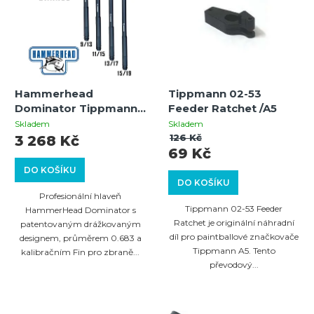
Hammerhead
Tippmann 02-53
Dominator Tippmann
Feeder Ratchet /A5
98 Barrel 0.683 –
Skladem
Skladem
hlaveň 9/13" s Fin a
126 Kč
3 268 Kč
69 Kč
úsťovou brzdou
DO KOŠÍKU
DO KOŠÍKU
Profesionální hlaveň
Tippmann 02-53 Feeder
HammerHead Dominator s
Ratchet je originální náhradní
patentovaným drážkovaným
díl pro paintballové značkovače
designem, průměrem 0.683 a
Tippmann A5. Tento
kalibračním Fin pro zbraně...
převodový...