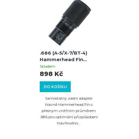
.686 (A-5/X-7/BT-4)
Hammerhead Fin
adaptér hlavně
Skladem
898 Kč
DO KOŠÍKU
Samostatný zadní adaptér
hlavně Hammerhead Fin s
přesným vnitřním průměrem
.686 pro optimální přizpůsobení
hlavňového...