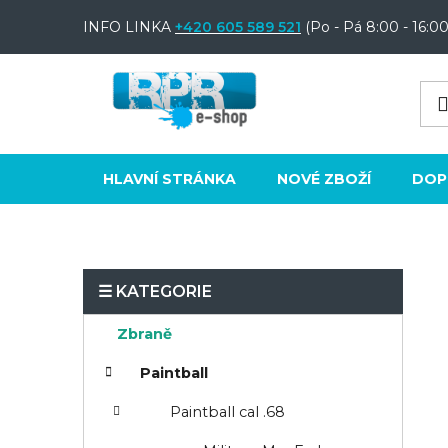
Přejít
INFO LINKA
+420 605 589 521
(Po - Pá 8:00 - 16:00
na
obsah
HLAVNÍ STRÁNKA
NOVÉ ZBOŽÍ
DOP
P
o
K
Přeskočit
Zbraně
s
a
kategorie
t
Paintball
t
e
r
Paintball cal .68
g
a