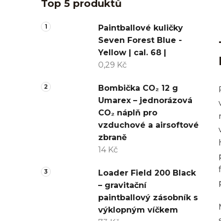
Top 5 produktů
Paintballové kuličky
Seven Forest Blue -
Yellow | cal. 68 |
0,29 Kč
Bombička CO₂ 12 g
Umarex – jednorázová
CO₂ náplň pro
vzduchové a airsoftové
zbraně
14 Kč
Loader Field 200 Black
– gravitační
paintballový zásobník s
výklopným víčkem