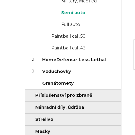
Military, MagFed
o
n
r
Semi auto
n
i
í
Full auto
e
p
Paintball cal .50
a
Paintball cal .43
n
HomeDefense-Less Lethal
e
l
Vzduchovky
Granátomety
Příslušenství pro zbraně
Náhradní díly, údržba
Střelivo
Masky