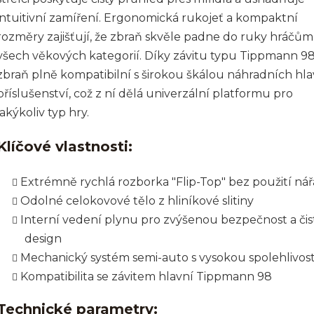
intuitivní zamíření. Ergonomická rukojeť a kompaktní
rozměry zajišťují, že zbraň skvěle padne do ruky hráčům
všech věkových kategorií. Díky závitu typu Tippmann 98
zbraň plně kompatibilní s širokou škálou náhradních hla
příslušenství, což z ní dělá univerzální platformu pro
jakýkoliv typ hry.
Klíčové vlastnosti:
Extrémně rychlá rozborka "Flip-Top" bez použití nář
Odolné celokovové tělo z hliníkové slitiny
Interní vedení plynu pro zvýšenou bezpečnost a čis
design
Mechanický systém semi-auto s vysokou spolehlivost
Kompatibilita se závitem hlavní Tippmann 98
Technické parametry: