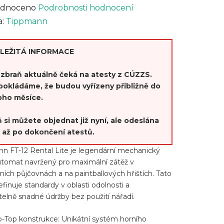
rné
dnoceno
Podrobnosti hodnocení
cení
a:
Tippmann
ktu
ŮLEŽITÁ INFORMACE
zbraň aktuálně čeká na atesty z CÚZZS.
pokládáme, že budou vyřízeny přibližně do
oho měsíce.
ček.
 si můžete objednat již nyní, ale odeslána
 až po dokončení atestů.
n FT-12 Rental Lite je legendární mechanický
tomat navržený pro maximální zátěž v
ích půjčovnách a na paintballových hřištích. Tato
efinuje standardy v oblasti odolnosti a
telně snadné údržby bez použití nářadí.
ip-Top konstrukce: Unikátní systém horního