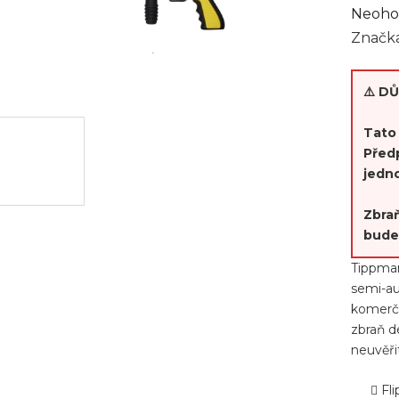
Průmě
Neoho
hodno
Značk
produ
je
⚠️ D
0,0
z
Tato 
Před
5
jedn
hvězdi
Zbraň
bude
Tippman
semi-au
komerčn
zbraň d
neuvěři
Fl