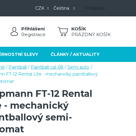
CZK
Čeština
Přihlášení
Přihlášení
NÁKUPNÍ
Registrace
PRÁZDNÝ KOŠÍK
KOŠÍK
ĚRNOSTNÍ SLEVY
ČLÁNKY / AKTUALITY
KONTAKT
ně
/
Paintball
/
Paintball cal .68
/
Semi auto
/
n FT-12 Rental Lite - mechanický paintballový
utomat
pmann FT-12 Rental
e - mechanický
ntballový semi-
tomat