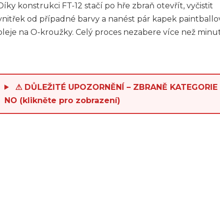
Díky konstrukci FT-12 stačí po hře zbraň otevřít, vyčistit
vnitřek od případné barvy a nanést pár kapek paintball
oleje na O-kroužky. Celý proces nezabere více než minu
⚠ DŮLEŽITÉ UPOZORNĚNÍ – ZBRANĚ KATEGORIE
NO (klikněte pro zobrazení)