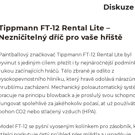
Diskuze
Tippmann FT-12 Rental Lite –
Nezničitelný dříč pro vaše hřiště
Paintballový značkovač Tippmann FT-12 Rental Lite byl
vyvinut s jediným cílem: přežít i ty nejnáročnější podmín
rukou začínajících hráčů. Tělo zbraně je odlito z
vysokopevnostního hliníku, který hravě odolává nárazům
hrubšímu zacházení. Mechanický poloautomatický sys
pracuje na principu blowback a je proslulý svou schopno
fungovat spolehlivě za jakéhokoliv počasí, ať už používá
pohon CO2 nebo stlačený vzduch (HPA).
Model FT-12 se pyšní vyoseným kolínkem pro zásobník, 
střelci poskytuje čistý průhled přes mířidla a usnadňuje