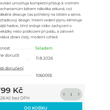
tevírání umožňuje kompletní přístup k vnitřním
echanismům během několika sekund, což
dikálně zkracuje čas potřebný na čištění a servis.
zhadicový design: Interní vedení plynu eliminuje
ější hadice, čímž snižuje riziko zachycení o
řekážky nebo poškození při pádu, a zároveň
dává zbrani čistý, moderní vzhled.
pnost
Skladem
e doručit
11.8.2026
ti doručení
106005E
799 Kč
,56 Kč bez DPH
 cena:
DO KOŠÍKU