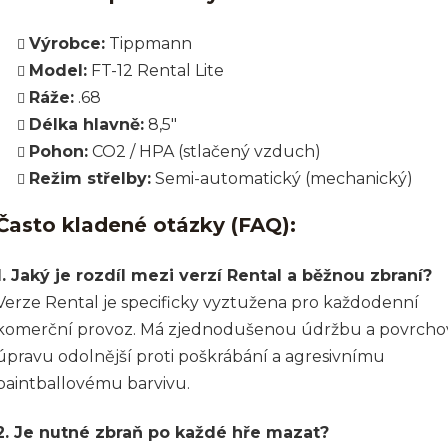
Výrobce:
Tippmann
Model:
FT-12 Rental Lite
Ráže:
.68
Délka hlavně:
8,5"
Pohon:
CO2 / HPA (stlačený vzduch)
Režim střelby:
Semi-automatický (mechanický)
Často kladené otázky (FAQ):
1. Jaký je rozdíl mezi verzí Rental a běžnou zbraní?
Verze Rental je specificky vyztužena pro každodenní
komerční provoz. Má zjednodušenou údržbu a povrch
úpravu odolnější proti poškrábání a agresivnímu
paintballovému barvivu.
2. Je nutné zbraň po každé hře mazat?