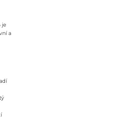
 je
vní a
adí
tý
í