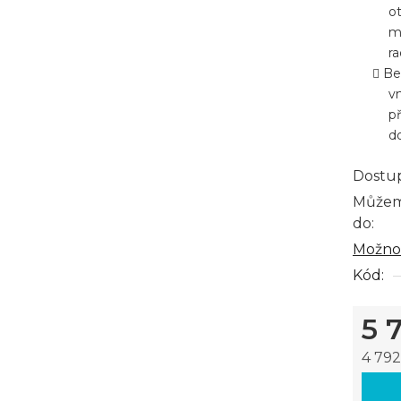
o
m
ra
Be
vn
p
do
Dostu
Můžem
do:
Možnos
Kód:
5 
4 792
Měrná