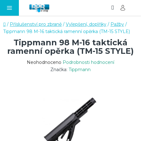
Hledat
NÁ
Přejít
KO
na
obsah
Domů
/
Příslušenství pro zbraně
/
Vylepšení, doplňky
/
Pažby
/
Tippmann 98 M-16 taktická ramenní opěrka (TM-15 STYLE)
Tippmann 98 M-16 taktická
ramenní opěrka (TM-15 STYLE)
Průměrné
Neohodnoceno
Podrobnosti hodnocení
hodnocení
Značka:
Tippmann
produktu
je
0,0
z
5
hvězdiček.