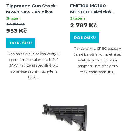
Tippmann Gun Stock -
EMF100 MG100
M249 Saw - A5 olive
MCS100 Taktická
Milspec pažba (černá)
Skladem
Skladem
1 490 Kč
2 787 Kč
953 Kč
DO KOŠÍKU
DO KOŠÍKU
Taktická MIL-SPEC pažba v
Odolná taktická pažba ve stylu
černé barvě je kompletní set
legendárního kulometu M249
včetně buffer tubusu a
SAW, navržená speciálně pro
adaptéru, navržený pro
zbraně se zadním úchytem
maximální stabilitu...
typu...