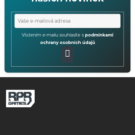
Vložením e-mailu souhlasíte s
podmínkami
ochrany osobních údajů
PŘIHLÁSIT
SE
Z
á
p
a
t
í