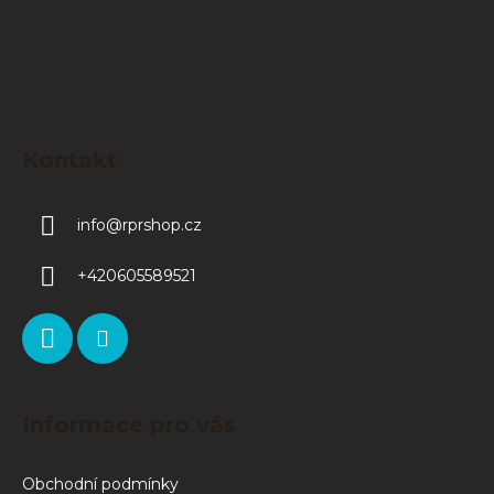
Kontakt
info
@
rprshop.cz
+420605589521
Informace pro vás
Obchodní podmínky