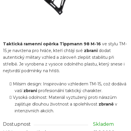
Taktická ramenní opěrka Tippmann 98 M-16
ve stylu TM-
15 je navržena pro hráče, kteří chtějí své
zbrani
dodat
autentický military vzhled a zároveň zlepšit stabilitu při
střelbě. Je vyrobena z vysoce odolného plastu, který snese i
nejtvrdší podmínky na hřišti.
Milsim design: Inspirováno vzhledem TM-15, což dodává
vaší
zbrani
profesionální taktický charakter.
Vysoká odolnost: Materiál vyztužený proti nárazům
zajišťuje dlouhou životnost a spolehlivost
zbraně
v
intenzivních akcích.
Dostupnost
Skladem