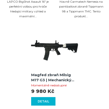
LAPCO BigShot Assault 16" je
hlavně Carmatech Nemesis na
perfektní volbou pro hráče
paintballové zbraně Tippmann
hledající military vzhled a
98 a Tippmann TMC. Tento
maximální...
produkt...
Magfed zbraň Milsig
M17 G3 | Mechanický
Full-Auto
Momentálně nedostupné
9 980 Kč
DETAIL