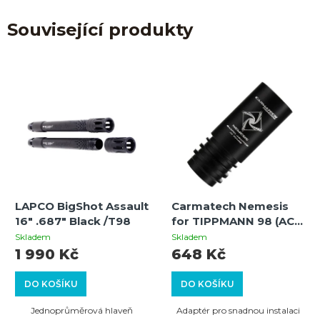
Související produkty
LAPCO BigShot Assault
Carmatech Nemesis
16" .687" Black /T98
for TIPPMANN 98 (AC
TO M98) barrel
Skladem
Skladem
adapter
1 990 Kč
648 Kč
DO KOŠÍKU
DO KOŠÍKU
Jednoprůměrová hlaveň
Adaptér pro snadnou instalaci