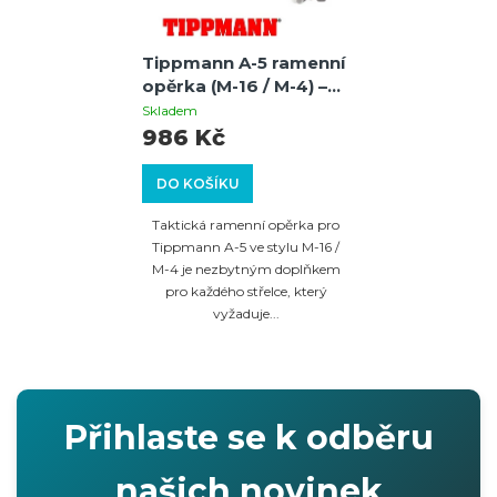
Tippmann A-5 ramenní
opěrka (M-16 / M-4) –
Ergonomická a
Skladem
nastavitelná
986 Kč
DO KOŠÍKU
Taktická ramenní opěrka pro
Tippmann A-5 ve stylu M-16 /
M-4 je nezbytným doplňkem
pro každého střelce, který
vyžaduje...
Přihlaste se k odběru
našich novinek