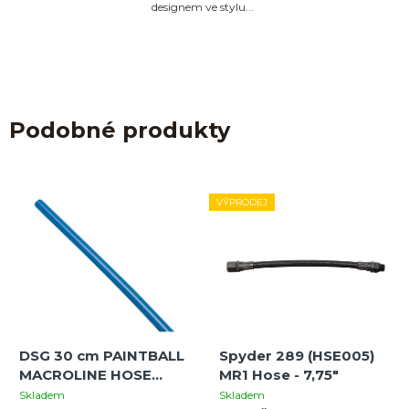
designem ve stylu...
Podobné produkty
VÝPRODEJ
DSG 30 cm PAINTBALL
Spyder 289 (HSE005)
MACROLINE HOSE
MR1 Hose - 7,75"
6.3MM (BLUE)
Skladem
Skladem