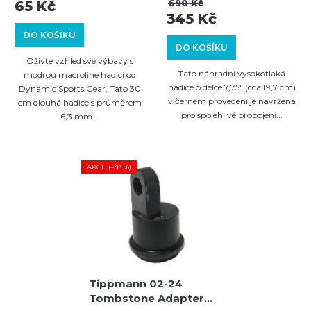
690 Kč
65 Kč
345 Kč
DO KOŠÍKU
DO KOŠÍKU
Oživte vzhled své výbavy s
Tato náhradní vysokotlaká
modrou macroline hadicí od
hadice o délce 7,75" (cca 19,7 cm)
Dynamic Sports Gear. Tato 30
v černém provedení je navržena
cm dlouhá hadice s průměrem
pro spolehlivé propojení...
6,3 mm...
AKCE (–38 %)
Tippmann 02-24
Tombstone Adapter