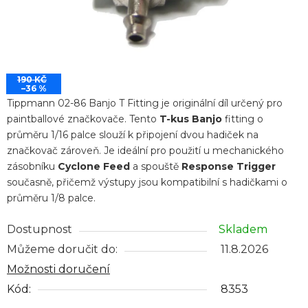
190 KČ
–36 %
Tippmann 02-86 Banjo T Fitting je originální díl určený pro
paintballové značkovače. Tento
T-kus Banjo
fitting o
průměru 1/16 palce slouží k připojení dvou hadiček na
značkovač zároveň. Je ideální pro použití u mechanického
zásobníku
Cyclone Feed
a spouště
Response Trigger
současně, přičemž výstupy jsou kompatibilní s hadičkami o
průměru 1/8 palce.
Dostupnost
Skladem
Můžeme doručit do:
11.8.2026
Možnosti doručení
Kód:
8353