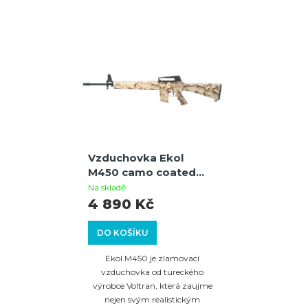
Vzduchovka Ekol
M450 camo coated
cal.4,5mm
Na skladě
4 890 Kč
DO KOŠÍKU
Ekol M450 je zlamovací
vzduchovka od tureckého
výrobce Voltran, která zaujme
nejen svým realistickým