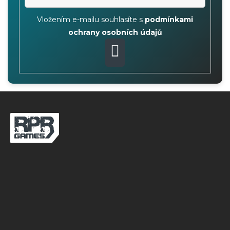
Vložením e-mailu souhlasíte s
podmínkami
ochrany osobních údajů
PŘIHLÁSIT
SE
Z
á
p
a
t
í