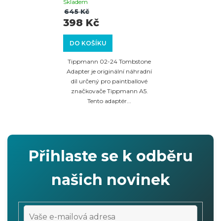
/A5
Skladem
645 Kč
398 Kč
DO KOŠÍKU
Tippmann 02-24 Tombstone
Adapter je originální náhradní
díl určený pro paintballové
značkovače Tippmann A5.
Tento adaptér...
Přihlaste se k odběru
našich novinek