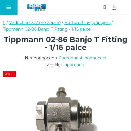
Hledat
NÁ
Přejít
KO
na
obsah
Domů
/
Vzduch a CO2 pro zbraně
/
Bottom Line, připojení
/
Tippmann 02-86 Banjo T Fitting - 1/16 palce
Tippmann 02-86 Banjo T Fitting
- 1/16 palce
Průměrné
Neohodnoceno
Podrobnosti hodnocení
hodnocení
Značka:
Tippmann
produktu
AKCE
je
0,0
z
5
hvězdiček.