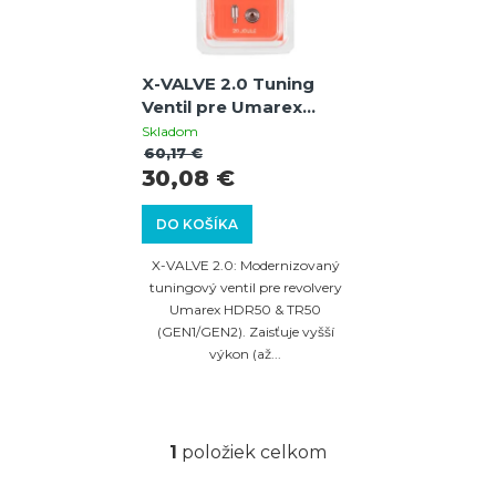
e
s
p
p
r
X-VALVE 2.0 Tuning
r
Ventil pre Umarex
o
o
HDR50 & TR50 GEN1 /
Skladom
d
GEN2
60,17 €
d
30,08 €
u
u
k
DO KOŠÍKA
k
t
t
X-VALVE 2.0: Modernizovaný
o
tuningový ventil pre revolvery
o
Umarex HDR50 & TR50
v
v
(GEN1/GEN2). Zaisťuje vyšší
výkon (až...
1
položiek celkom
O
v