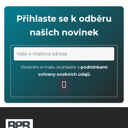
l
á
Přihlaste se k odběru
d
a
našich novinek
c
i
e
p
r
Vložením e-mailu souhlasíte s
podmínkami
v
ochrany osobních údajů
k
y
PŘIHLÁSIT
v
ý
SE
Z
p
i
á
s