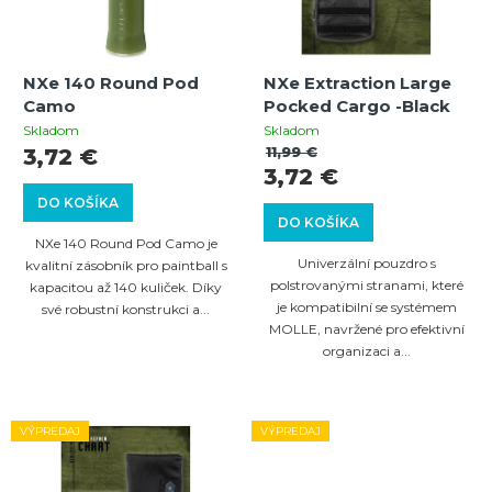
e
s
p
p
r
NXe 140 Round Pod
NXe Extraction Large
r
Camo
Pocked Cargo -Black
o
o
Skladom
Skladom
d
11,99 €
3,72 €
d
3,72 €
u
u
DO KOŠÍKA
k
DO KOŠÍKA
k
NXe 140 Round Pod Camo je
t
t
Univerzální pouzdro s
kvalitní zásobník pro paintball s
o
polstrovanými stranami, které
kapacitou až 140 kuliček. Díky
o
je kompatibilní se systémem
své robustní konstrukci a...
v
v
MOLLE, navržené pro efektivní
organizaci a...
VÝPREDAJ
VÝPREDAJ