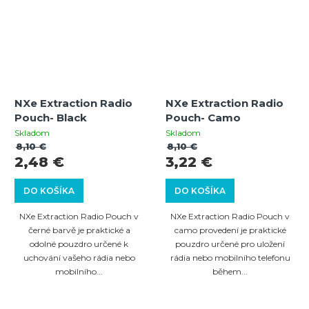
NXe Extraction Radio
NXe Extraction Radio
Pouch- Black
Pouch- Camo
Skladom
Skladom
8,10 €
8,10 €
2,48 €
3,22 €
DO KOŠÍKA
DO KOŠÍKA
NXe Extraction Radio Pouch v
NXe Extraction Radio Pouch v
černé barvě je praktické a
camo provedení je praktické
odolné pouzdro určené k
pouzdro určené pro uložení
uchování vašeho rádia nebo
rádia nebo mobilního telefonu
mobilního...
během...