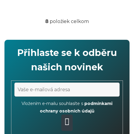
8
položiek celkom
O
v
l
á
Přihlaste se k odběru
d
a
našich novinek
c
i
e
p
r
Vložením e-mailu souhlasíte s
podmínkami
v
ochrany osobních údajů
k
y
PŘIHLÁSIT
v