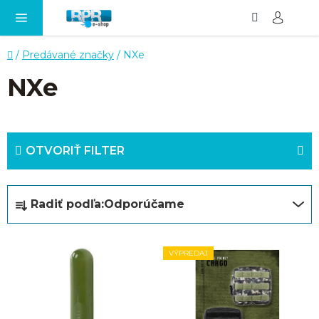
Hľadať
NÁ
Prejsť
KO
na
obsah
Domov
/
Predávané značky
/
NXe
NXe
OTVORIŤ FILTER
R
Radiť podľa:
Odporúčame
a
d
V
VÝPREDAJ
e
ý
n
p
i
i