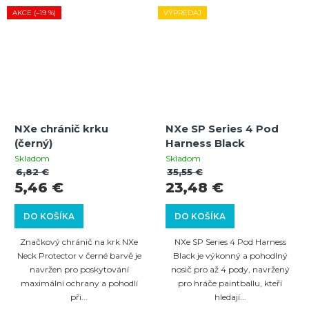
AKCE (–19 %)
VÝPREDAJ
NXe chránič krku
NXe SP Series 4 Pod
(černý)
Harness Black
Skladom
Skladom
6,82 €
35,55 €
5,46 €
23,48 €
DO KOŠÍKA
DO KOŠÍKA
Značkový chránič na krk NXe
NXe SP Series 4 Pod Harness
Neck Protector v černé barvě je
Black je výkonný a pohodlný
navržen pro poskytování
nosič pro až 4 pody, navržený
maximální ochrany a pohodlí
pro hráče paintballu, kteří
při...
hledají...