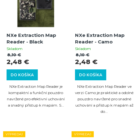
NXe Extraction Map
NXe Extraction Map
Reader - Black
Reader - Camo
Skladom
Skladom
8,10 €
8,10 €
2,48 €
2,48 €
DO KOŠÍKA
DO KOŠÍKA
NXe Extraction Map Reader je
NXe Extraction Map Reader ve
kompaktní a funkční pouzdro
verzi Camo je praktické a odolné
navržené pro efektivní uchování
pouzdro navržené pro snadné
a snadný přístup k mapám. S...
uchování a přístup k mapám až
do...
VÝPREDAJ
VÝPREDAJ