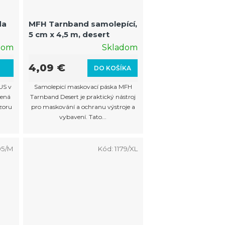
da
MFH Tarnband samolepící,
5 cm x 4,5 m, desert
dom
Skladom
4,09 €
L
DO KOŠÍKA
US v
Samolepicí maskovací páska MFH
žená
Tarnband Desert je praktický nástroj
zoru
pro maskování a ochranu výstroje a
vybavení. Tato...
95/M
Kód:
1179/XL