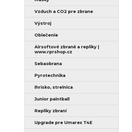
n
i
e
e
Vzduch a CO2 pre zbrane
l
Výstroj
Oblečenie
Airsoftové zbraně a repliky |
www.rprshop.cz
Sebaobrana
Pyrotechnika
Ihrisko, strelnica
Junior paintball
Repliky zbraní
Upgrade pre Umarex T4E