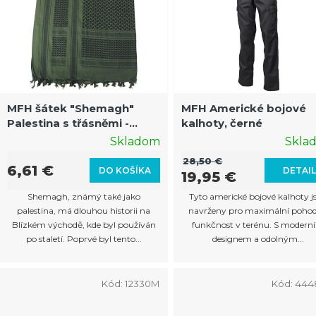
p
i
s
p
r
MFH šátek "Shemagh"
MFH Americké bojové
Palestina s třásněmi -
kalhoty, černé
o
černá-olivová
Skladom
Skla
d
28,50 €
u
6,61 €
DO KOŠÍKA
DETAI
19,95 €
k
Shemagh, známý také jako
Tyto americké bojové kalhoty j
t
palestina, má dlouhou historii na
navrženy pro maximální pohodl
Blízkém východě, kde byl používán
funkčnost v terénu. S modern
o
po staletí. Poprvé byl tento...
designem a odolným...
v
Kód:
12330M
Kód:
444