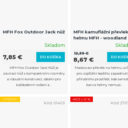
MFH Fox Outdoor Jack nůž
MFH kamuflážní převlek
helmu MFH - woodland
Skladom
Skla
12,39 €
7,85 €
DO KOŠÍKA
DO KOŠÍ
8,67 €
MFH Fox Outdoor Jack Nůž je
Maskovací převlek na helmu ur
zavírací nůž s kompaktními rozměry
pro zajištění lepšího zapadnutí
a robustní konstrukcí, ideální pro
přírodního prostředí, kde samo
každodenní nošení a...
barva helmy nemusí...
VÝPREDAJ
AKCE (–12 %)
Kód:
01403
Kód:
270