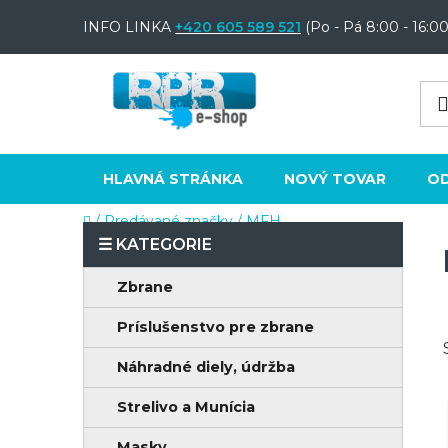
Prejsť
INFO LINKA
+420 605 589 521
(Po - Pá 8:00 - 16:00
na
obsah
HLAVNÁ STRÁNKA
NOVÝ TOVAR
O
Domov
/
Predávané značky
/
MFH
B
o
K
Preskočiť
Zbrane
č
a
kategórie
n
Príslušenstvo pre zbrane
t
e
ý
Náhradné diely, údržba
g
p
ó
Strelivo a Munícia
a
r
Masky