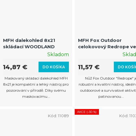
MFH dalekohled 8x21
MFH Fox Outdoor
skládací WOODLAND
celokovový Redrope ve
Skladom
Skla
14,87 €
11,57 €
DO KOŠÍKA
DO KOŠÍ
Maskovaný skládací dalekohled MFH
Nůž Fox Outdoor "Redrope" j
8x21 je kompaktní a lehký nástroj pro
robustní a kvalitní nástroj, ideáln
pozorování v přírodě. Díky svému
outdoorové a survivalové aktivit
maskovacímu...
patinovanou...
AKCE (–30 %)
Kód:
11089
Kód:
11