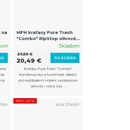
 na
MFH kraťasy Pure Trash
"Combo" RipStop olivové
vel. XL
dom
Skladom
27,59 €
KA
DO KOŠÍKA
20,49 €
čený
Kraťasy Pure Trash "Combo"
 do
kombinují styl a funkčnost, ideální
tná
pro každodenní nošení, outdoorové
aktivity i volný čas....
AKCE (–20 %)
70M
Kód:
2760/M