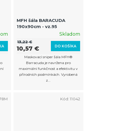
MFH šála BARACUDA
190x90cm - vz.95
dom
Skladom
13,22 €
KA
DO KOŠÍKA
10,57 €
®
Maskovací sniper šála MFH®
ro
Barracuda je navržena pro
vní
maximální funkčnost a efektivitu v
přírodních podmínkách. Vyrobená
z...
78M
Kód:
11042