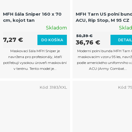
MFH šála Sniper 160 x 70
MFH Tarn US polní bun
cm, kojot tan
ACU, Rip Stop, M 95 CZ
Skladom
Skla
50,39 €
7,27 €
DO KOŠÍKA
DETAI
36,76 €
Maskovací šála MFH Sniper je
Moderní polní bunda MFH Tarn 
navržena pro profesionály, kteří
maskovacím vzoru 95 les, navr
potřebují vysokou úroveň maskování
podle amerického unifomního v
v terénu. Tento model je...
ACU (Army Combat...
Kód:
3183/XXL
Kód:
7