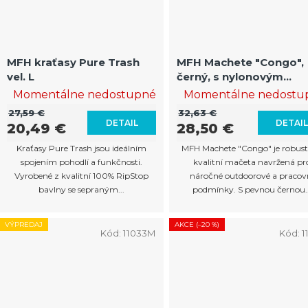
MFH kraťasy Pure Trash
MFH Machete "Congo",
vel. L
černý, s nylonovým
pouzdrem
Momentálne nedostupné
Momentálne nedostu
27,59 €
32,63 €
DETAIL
DETAI
20,49 €
28,50 €
Kraťasy Pure Trash jsou ideálním
MFH Machete "Congo" je robust
spojením pohodlí a funkčnosti.
kvalitní mačeta navržená pr
Vyrobené z kvalitní 100% RipStop
náročné outdoorové a pracov
bavlny se sepraným...
podmínky. S pevnou černou..
VÝPREDAJ
AKCE (–20 %)
Kód:
11033M
Kód:
1