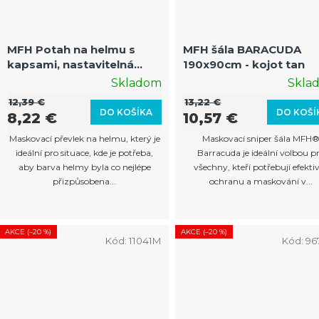
MFH Potah na helmu s
MFH šála BARACUDA
kapsami, nastavitelná
190x90cm - kojot tan
velikost, olivová
Skladom
Skla
12,39 €
13,22 €
DO KOŠÍKA
DO KOŠÍ
8,22 €
10,57 €
Maskovací převlek na helmu, který je
Maskovací sniper šála MFH
ideální pro situace, kde je potřeba,
Barracuda je ideální volbou p
aby barva helmy byla co nejlépe
všechny, kteří potřebují efekti
přizpůsobena...
ochranu a maskování v...
AKCE (–20 %)
AKCE (–20 %)
Kód:
11041M
Kód:
96