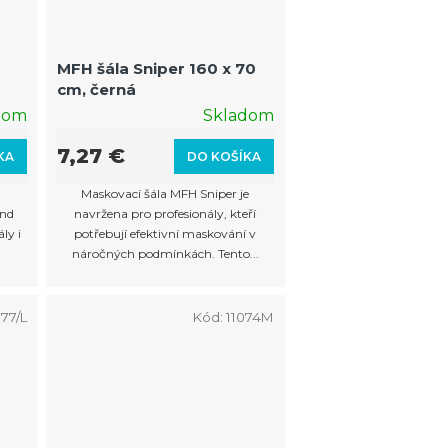
MFH šála Sniper 160 x 70
cm, černá
dom
Skladom
7,27 €
KA
DO KOŠÍKA
®
Maskovací šála MFH Sniper je
and
navržena pro profesionály, kteří
ly i
potřebují efektivní maskování v
.
náročných podmínkách. Tento...
977/L
Kód:
11074M