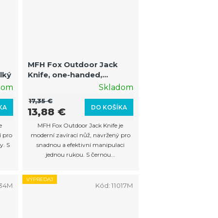
MFH Fox Outdoor Jack
lký
Knife, one-handed,
prongs, black
dom
Skladom
17,35 €
KA
DO KOŠÍKA
13,88 €
e
MFH Fox Outdoor Jack Knife je
í pro
moderní zavírací nůž, navržený pro
y. S
snadnou a efektivní manipulaci
jednou rukou. S černou...
VÝPREDAJ
034M
Kód:
11017M