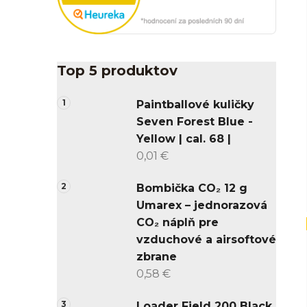
Top 5 produktov
Paintballové kuličky
Seven Forest Blue -
Yellow | cal. 68 |
0,01 €
Bombička CO₂ 12 g
Umarex – jednorazová
CO₂ náplň pre
vzduchové a airsoftové
zbrane
0,58 €
Loader Field 200 Black