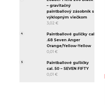
– gravitačný
paintballový zásobník s
výklopným viečkom
3,02 €
Paintballové guličky cal
.68 Seven Anger
Orange/Yellow-Yellow
0,01 €
Paintballové guľôčky
cal. 50 – SEVEN FIFTY
0,01 €