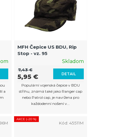
n
i
e
p
r
MFH Čepice US BDU, Rip
o
Stop - vz. 95
d
dom
Skladom
u
7,43 €
L
DETAIL
5,95 €
k
sou
Populární vojenská čepice v BDU
t
í a
střihu, známá také jako Ranger cap
o
ím
nebo Patrol cap, je navržena pro
každodenní nošení v...
v
AKCE (–20 %)
86M
Kód:
45511M