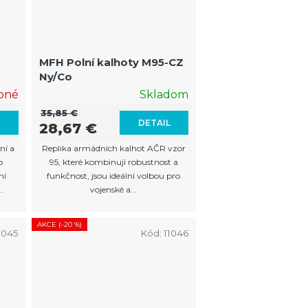
MFH Polní kalhoty M95-CZ
Ny/Co
pné
Skladom
35,85 €
L
DETAIL
28,67 €
ní a
Replika armádních kalhot AČR vzor
o
95, které kombinují robustnost a
ní
funkčnost, jsou ideální volbou pro
.
vojenské a...
AKCE (–20 %)
1045
Kód:
11046