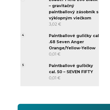
– gravitačný
paintballový zásobník s
výklopným viečkom
3,02 €
Paintballové guličky cal
.68 Seven Anger
Orange/Yellow-Yellow
0,01 €
Paintballové guľôčky
cal. 50 – SEVEN FIFTY
0,01 €