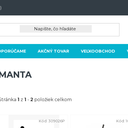
)
DPORÚČAME
AKČNÝ TOVAR
VEĽKOOBCHOD
MANTA
Stránka
1
z
1
-
2
položiek celkom
V
Kód:
309026P
Kód:
1
ý