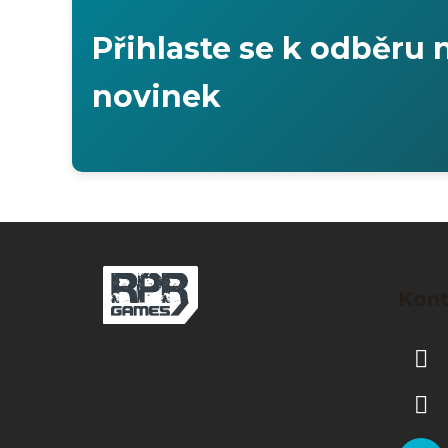
Přihlaste se k odběru 
novinek
Z
á
Kont
p
ä
t
i
e