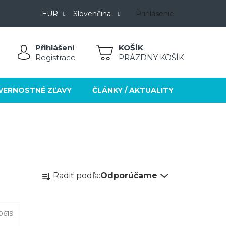
EUR
Slovenčina
Prihlásenie
Přihlášení
NÁKUPNÝ
Registrace
PRÁZDNY KOŠÍK
KOŠÍK
VERNOSTNÉ ZĽAVY
ČLÁNKY / AKTUALITY
KONTA
R
Radiť podľa:
Odporúčame
a
d
e
0619