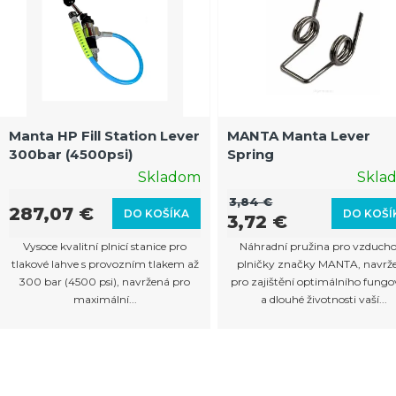
p
i
s
p
r
Manta HP Fill Station Lever
MANTA Manta Lever
300bar (4500psi)
Spring
o
Skladom
Skla
d
3,84 €
u
287,07 €
DO KOŠÍKA
DO KOŠÍ
3,72 €
k
Vysoce kvalitní plnicí stanice pro
Náhradní pružina pro vzduch
t
tlakové lahve s provozním tlakem až
plničky značky MANTA, navrž
300 bar (4500 psi), navržená pro
pro zajištění optimálního fungo
o
maximální...
a dlouhé životnosti vaší...
v
O
v