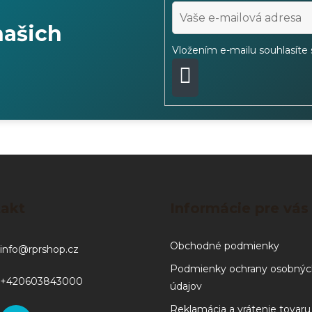
našich
Vložením e-mailu souhlasíte
PŘIHLÁSIT
SE
akt
Informácie pre vás
Obchodné podmienky
info
@
rprshop.cz
Podmienky ochrany osobnýc
+420603843000
údajov
Reklamácia a vrátenie tovaru