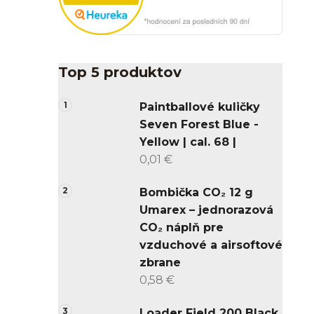
Top 5 produktov
Paintballové kuličky
Seven Forest Blue -
Yellow | cal. 68 |
0,01 €
Bombička CO₂ 12 g
Umarex – jednorazová
CO₂ náplň pre
vzduchové a airsoftové
zbrane
0,58 €
Loader Field 200 Black