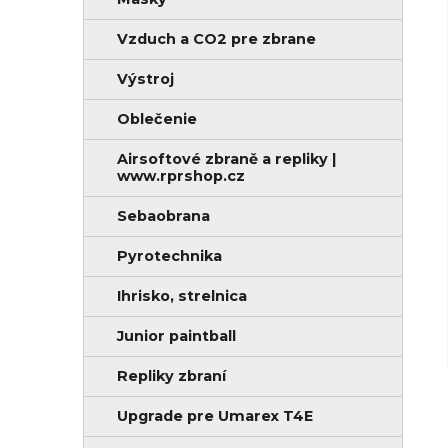
n
i
e
e
Vzduch a CO2 pre zbrane
l
Výstroj
Oblečenie
Airsoftové zbraně a repliky |
www.rprshop.cz
Sebaobrana
Pyrotechnika
Ihrisko, strelnica
Junior paintball
Repliky zbraní
Upgrade pre Umarex T4E