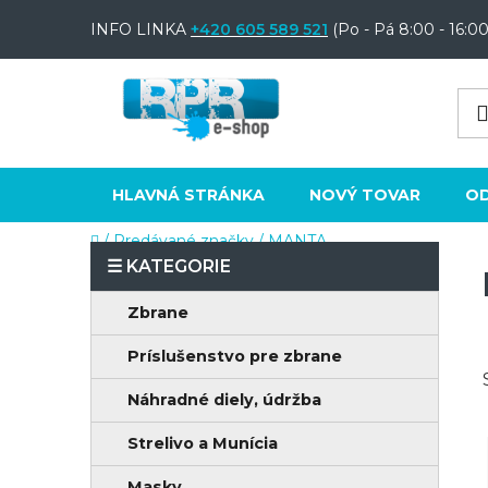
Prejsť
INFO LINKA
+420 605 589 521
(Po - Pá 8:00 - 16:00
na
obsah
HLAVNÁ STRÁNKA
NOVÝ TOVAR
O
Domov
/
Predávané značky
/
MANTA
B
o
K
Preskočiť
Zbrane
č
a
kategórie
n
Príslušenstvo pre zbrane
t
e
ý
Náhradné diely, údržba
g
p
ó
Strelivo a Munícia
a
r
Masky