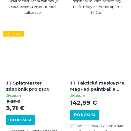
Splatmaster, která zabraňuje
doplnění munice během hry,
současnému vniknutí více
takže nikdy nemusíte opustit
kuliček do...
hřiště,...
VÝPREDAJ
JT SplatMaster
JT Taktická maska pre
zásobník pro z100
MagFed paintball a
airsoft (olivová/čierna)
Skladom
Skladom
s termálnym sklom
9,27 €
142,59 €
3,71 €
DO KOŠÍKA
DO KOŠÍKA
JT Taktická maska v kombinácii
Zásobník JT SplatMaster pro