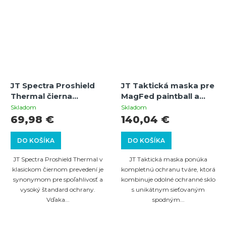
JT Spectra Proshield
JT Taktická maska pre
Thermal čierna
MagFed paintball a
paintballová maska s
airsoft (čierna) –
Skladom
Skladom
termálnym sklom
sieťová ochrana dolnej
69,98 €
140,04 €
časti tváre
DO KOŠÍKA
DO KOŠÍKA
JT Spectra Proshield Thermal v
JT Taktická maska ponúka
klasickom čiernom prevedení je
kompletnú ochranu tváre, ktorá
synonymom pre spoľahlivosť a
kombinuje odolné ochranné sklo
vysoký štandard ochrany.
s unikátnym sieťovaným
Vďaka...
spodným...