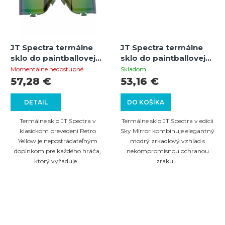
JT Spectra termálne
JT Spectra termálne
sklo do paintballovej
sklo do paintballovej
masky – Retro Yellow
masky – Sky Mirror
Momentálne nedostupné
Skladom
57,28 €
53,16 €
DETAIL
DO KOŠÍKA
Termálne sklo JT Spectra v
Termálne sklo JT Spectra v edícii
klasickom prevedení Retro
Sky Mirror kombinuje elegantný
Yellow je nepostrádateľným
modrý zrkadlový vzhľad s
doplnkom pre každého hráča,
nekompromisnou ochranou
ktorý vyžaduje...
zraku....