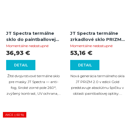
JT Spectra termálne
JT Spectra termálne
sklo do paintballovej
zrkadlové sklo PRIZM
masky – Yellow
2.0 – zlaté
Momentálne nedostupné
Momentálne nedostupné
36,93 €
53,16 €
DETAIL
DETAIL
Žlté dvojvrstvové termálne sklo
Nová generácia termálneho skla
pre masky JT Spectra — anti-
JT PRIZM 2.0 v edícii Gold
fog, široké zorné pole 260°,
predstavuje absolútnu špičku v
zvýšený kontrast, UV ochrana,...
oblasti paintballovej optiky....
AKCE (–50 %)