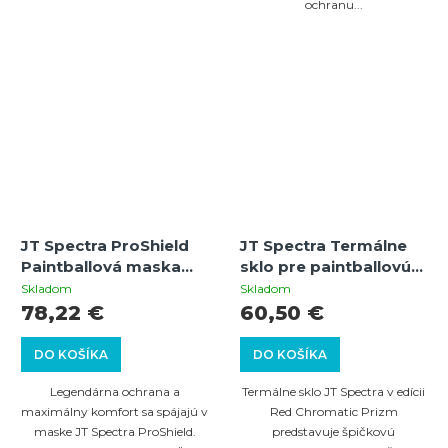
ochranu...
JT Spectra ProShield
JT Spectra Termálne
Paintballová maska
sklo pre paintballovú
Thermal Black/Olive
masku – Red
Skladom
Skladom
Chromatic Prizm
78,22 €
60,50 €
DO KOŠÍKA
DO KOŠÍKA
Legendárna ochrana a
Termálne sklo JT Spectra v edícii
maximálny komfort sa spájajú v
Red Chromatic Prizm
maske JT Spectra ProShield.
predstavuje špičkovú