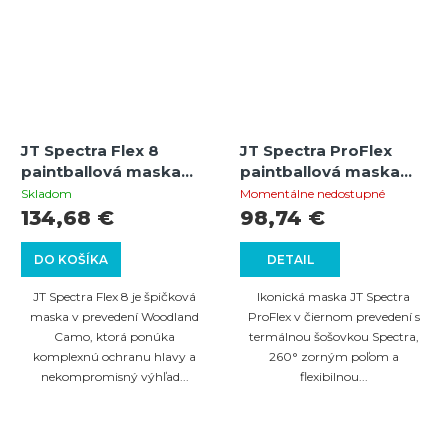
JT Spectra Flex 8
JT Spectra ProFlex
paintballová maska
paintballová maska
thermal full cover –
thermal – Black
Skladom
Momentálne nedostupné
Camo (Woodland)
134,68 €
98,74 €
DO KOŠÍKA
DETAIL
JT Spectra Flex 8 je špičková
Ikonická maska JT Spectra
maska v prevedení Woodland
ProFlex v čiernom prevedení s
Camo, ktorá ponúka
termálnou šošovkou Spectra,
komplexnú ochranu hlavy a
260° zorným poľom a
nekompromisný výhľad...
flexibilnou...