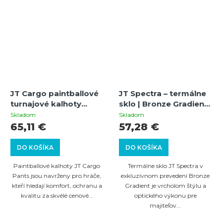
JT Cargo paintballové
JT Spectra – termálne
turnajové kalhoty
sklo | Bronze Gradient
(olive) XS
| zrkadlové | Antifog |
Skladom
Skladom
UV ochrana
65,11 €
57,28 €
DO KOŠÍKA
DO KOŠÍKA
Paintballové kalhoty JT Cargo
Termálne sklo JT Spectra v
Pants jsou navrženy pro hráče,
exkluzívnom prevedení Bronze
kteří hledají komfort, ochranu a
Gradient je vrcholom štýlu a
kvalitu za skvélé cenové...
optického výkonu pre
majiteľov...