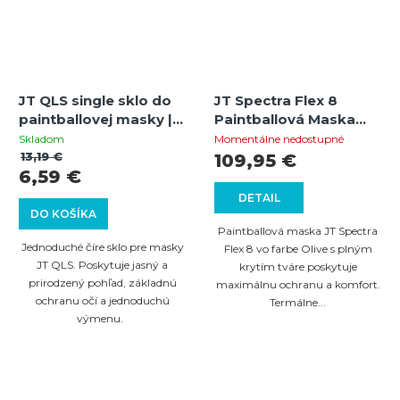
JT QLS single sklo do
JT Spectra Flex 8
paintballovej masky |
Paintballová Maska
Clear | Náhradné sklo |
(Olive) | Thermal Full
Skladom
Momentálne nedostupné
UV ochrana
Cover | 260° Zorné
13,19 €
109,95 €
6,59 €
Pole
DETAIL
DO KOŠÍKA
Paintballová maska JT Spectra
Jednoduché číre sklo pre masky
Flex 8 vo farbe Olive s plným
JT QLS. Poskytuje jasný a
krytím tváre poskytuje
prirodzený pohľad, základnú
maximálnu ochranu a komfort.
ochranu očí a jednoduchú
Termálne...
výmenu.