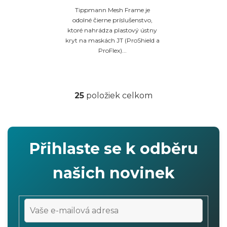
Tippmann Mesh Frame je
odolné čierne príslušenstvo,
ktoré nahrádza plastový ústny
kryt na maskách JT (ProShield a
ProFlex)...
25
položiek celkom
O
v
l
á
Přihlaste se k odběru
d
a
našich novinek
c
i
e
p