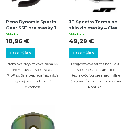
e
s
p
p
r
Pena Dynamic Sports
JT Spectra Termálne
r
Gear SSF pre masky JT
sklo do masky – Clear |
o
o
Spectra / JT ProFlex –
260° zorné pole, Anti-
Skladom
Skladom
d
trojvrstvová
fog, UV ochrana
18,96 €
49,29 €
d
samolepiaca pena
u
u
vyrobená v Nemecku
DO KOŠÍKA
DO KOŠÍKA
k
k
Prémiová trojvrstvová pena SSF
Dvojvrstvové termálne sklo JT
t
t
pre masky JT Spectra a JT
Spectra Clear s anti-fog
o
ProFlex. Samolepiaca inštalácia,
technológiou pre maximálne
o
vysoký komfort a dlhá
čistý výhľad bez zahmlievania.
v
v
životnosť.
Ponúka...