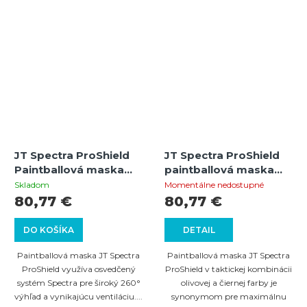
JT Spectra ProShield
JT Spectra ProShield
Paintballová maska
paintballová maska
Thermal (oliv)
Thermal (Olivová/
Skladom
Momentálne nedostupné
Čierna)
80,77 €
80,77 €
DO KOŠÍKA
DETAIL
Paintballová maska JT Spectra
Paintballová maska JT Spectra
ProShield využíva osvedčený
ProShield v taktickej kombinácii
systém Spectra pre široký 260°
olivovej a čiernej farby je
výhľad a vynikajúcu ventiláciu....
synonymom pre maximálnu