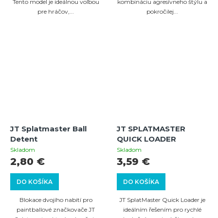
Tento model je ideálnou voľbou
kombináciu agresívneho štýlu a
pre hráčov,...
pokročilej...
JT Splatmaster Ball
JT SPLATMASTER
Detent
QUICK LOADER
Skladom
Skladom
2,80 €
3,59 €
DO KOŠÍKA
DO KOŠÍKA
Blokace dvojího nabití pro
JT SplatMaster Quick Loader je
paintballové značkovače JT
ideálním řešením pro rychlé