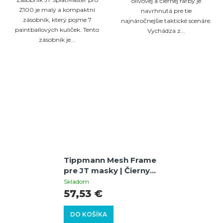
olivovej a čiernej farby je
Z100 je malý a kompaktní
navrhnutá pre tie
zásobník, který pojme 7
najnáročnejšie taktické scenáre.
paintballových kuliček. Tento
Vychádza z...
zásobník je...
Tippmann Mesh Frame
pre JT masky | Čierny,
kovová mriežka pre
Skladom
lepšiu ventiláciu
57,53 €
DO KOŠÍKA