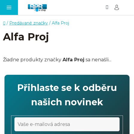
Hľadať
NÁ
Prejsť
KO
na
obsah
Domov
/
Predávané značky
/
Alfa Proj
Alfa Proj
Žiadne produkty značky
Alfa Proj
sa nenašli...
Přihlaste se k odběru
našich novinek