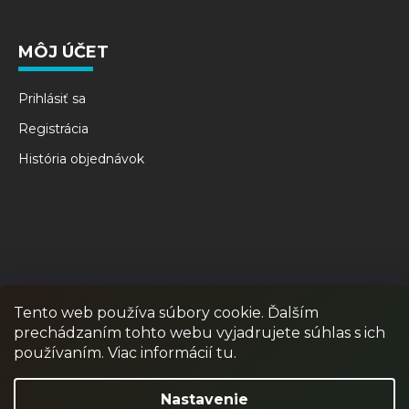
MÔJ ÚČET
Prihlásiť sa
Registrácia
História objednávok
Tento web používa súbory cookie. Ďalším
prechádzaním tohto webu vyjadrujete súhlas s ich
RPR GAMES
PAINTBALL
JUNIOR PAINTBALL
používaním. Viac informácií tu.
Odstúpiť od zmluvy
Nastavenie