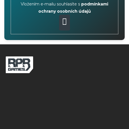
Vložením e-mailu souhlasíte s
podmínkami
ochrany osobních údajů
PŘIHLÁSIT
SE
Z
á
p
ä
t
i
e