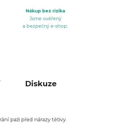
Nákup bez rizika
Jsme ověřený
a bezpečný e-shop.
í
Diskuze
ní paži před nárazy tětivy.