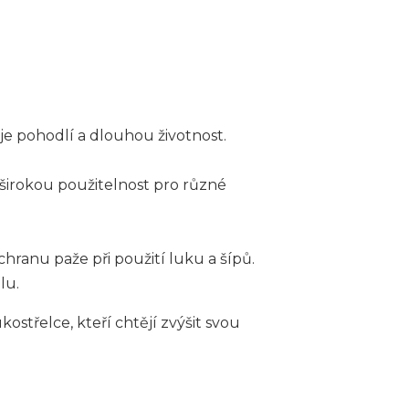
je pohodlí a dlouhou životnost.
e širokou použitelnost pro různé
ochranu paže při použití luku a šípů.
lu.
střelce, kteří chtějí zvýšit svou