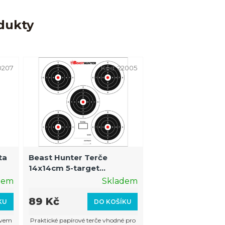
dukty
0207
Kód:
22005
ta
Beast Hunter Terče
14x14cm 5-target
bal.100ks
dem
Skladem
89 Kč
KU
DO KOŠÍKU
ivem
Praktické papírové terče vhodné pro