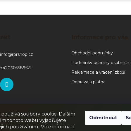
SE
akt
Informace pro vás
Obchodní podmínky
info
@
rprshop.cz
Podmínky ochrany osobních 
+420605589521
Reklamace a vrácení zboží
Doprava a platba
používá soubory cookie. Dalším
RPR GAMES
PAINTBALL
JUNIOR PAINTBALL
Odmítnout
S
ím tohoto webu vyjadřujete
ejich používáním.. Více informací