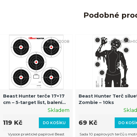
Podobné pro
Kód:
22008
Kód:
BH1
Beast Hunter terče 17×17
Beast Hunter Terč silue
cm – 5-target list, balení
Zombie – 10ks
100 ks
Skladem
Skla
119 Kč
69 Kč
DO KOŠÍKU
DO KOŠÍ
Vysoce praktické papírové Beast
Sada 10 papírových terčů s mot