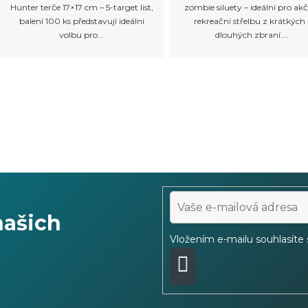
Hunter terče 17×17 cm – 5-target list,
zombie siluety – ideální pro akč
balení 100 ks představují ideální
rekreační střelbu z krátkých 
volbu pro...
dlouhých zbraní....
našich
Vložením e-mailu souhlasíte
PŘIHLÁSIT