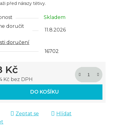
aži před nárazy tětivy.
pnost
Skladem
e doručit
11.8.2026
ček.
ti doručení
16702
8 Kč
84 Kč bez DPH
 cena:
DO KOŠÍKU
Zeptat se
Hlídat
et