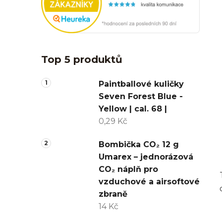
Top 5 produktů
Paintballové kuličky
Seven Forest Blue -
Yellow | cal. 68 |
0,29 Kč
Bombička CO₂ 12 g
Umarex – jednorázová
CO₂ náplň pro
vzduchové a airsoftové
zbraně
14 Kč