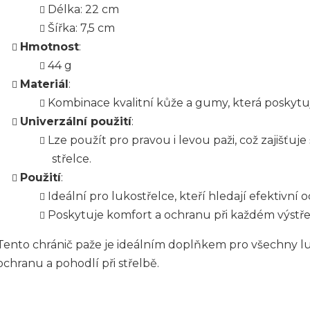
Délka: 22 cm
Šířka: 7,5 cm
Hmotnost
:
44 g
Materiál
:
Kombinace kvalitní kůže a gumy, která poskytu
Univerzální použití
:
Lze použít pro pravou i levou paži, což zajišťuj
střelce.
Použití
:
Ideální pro lukostřelce, kteří hledají efektivní 
Poskytuje komfort a ochranu při každém výstře
Tento chránič paže je ideálním doplňkem pro všechny luko
ochranu a pohodlí při střelbě.