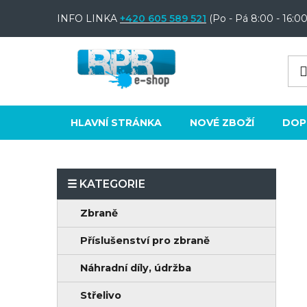
Přejít
INFO LINKA
+420 605 589 521
(Po - Pá 8:00 - 16:00
na
obsah
HLAVNÍ STRÁNKA
NOVÉ ZBOŽÍ
DOP
P
o
K
Přeskočit
Zbraně
s
a
kategorie
t
Příslušenství pro zbraně
t
e
r
Náhradní díly, údržba
g
a
o
Střelivo
n