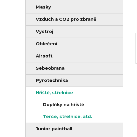
r
Masky
n
i
í
e
Vzduch a CO2 pro zbraně
p
Výstroj
a
Oblečení
n
e
Airsoft
l
Sebeobrana
Pyrotechnika
Hřiště, střelnice
Doplňky na hřiště
Terče, střelnice, atd.
Junior paintball