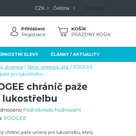
CZK
Čeština
Přihlášení
Přihlášení
NÁKUPNÍ
Registrace
PRÁZDNÝ KOŠÍK
KOŠÍK
ĚRNOSTNÍ SLEVY
ČLÁNKY / AKTUALITY
KONTAKT
ě, střelnice
/
Terče, střelnice, atd.
/
ROOGEE
 paže pro lukostřelbu
GEE chránič paže
 lukostřelbu
rné
dnoceno
Podrobnosti hodnocení
cení
a:
ROOGEE
ktu
ý chránič paže určený pro lukostřelbu, který