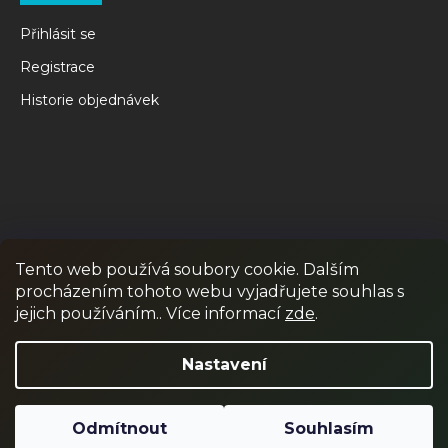
Přihlásit se
Registrace
Historie objednávek
Tento web používá soubory cookie. Dalším
procházením tohoto webu vyjadřujete souhlas s
RPR GAMES
PAINTBALL
JUNIOR PAINTBALL
jejich používáním.. Více informací
zde
.
Odstoupit od smlouvy
Nastavení
Odmítnout
Souhlasím
Vytvořil Shoptet