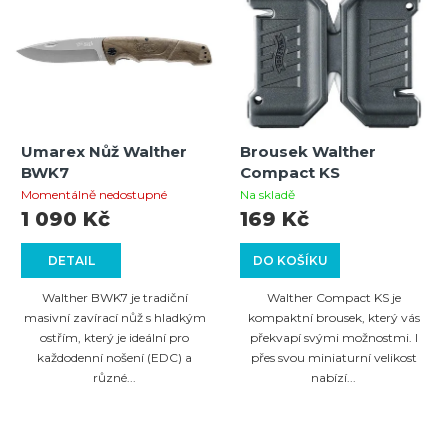
Umarex Nůž Walther
Brousek Walther
BWK7
Compact KS
Momentálně nedostupné
Na skladě
1 090 Kč
169 Kč
DETAIL
DO KOŠÍKU
Walther BWK7 je tradiční
Walther Compact KS je
masivní zavírací nůž s hladkým
kompaktní brousek, který vás
ostřím, který je ideální pro
překvapí svými možnostmi. I
každodenní nošení (EDC) a
přes svou miniaturní velikost
různé...
nabízí...