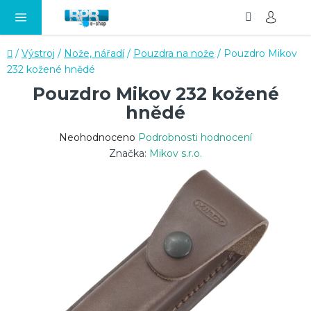
Hledat
NÁ
Přejít
KO
na
obsah
Domů
/
Výstroj
/
Nože, nářadí
/
Pouzdra na nože
/
Pouzdro Mikov
232 kožené hnědé
Pouzdro Mikov 232 kožené
hnědé
Průměrné
Neohodnoceno
Podrobnosti hodnocení
hodnocení
Značka:
Mikov s.r.o.
produktu
je
0,0
z
5
hvězdiček.