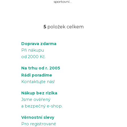
sportovní...
5
položek celkem
O
v
Doprava zdarma
l
Při nákupu
á
od 2000 Kč.
d
a
Na trhu od r. 2005
c
Rádi poradíme
í
Kontaktujte nás!
p
Nákup bez rizika
r
Jsme ověřený
v
a bezpečný e-shop.
k
Věrnostní slevy
y
Pro registrované
v