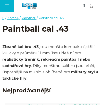
Hledat
NÁ
Přejít
KO
na
obsah
Domů
/
Zbraně
/
Paintball
/
Paintball cal .43
Paintball cal .43
Zbraně kalibru .43
jsou menší a kompaktní, střílí
kuličky o průměru 11 mm. Jsou ideální pro
realistický trénink, rekreační paintball nebo
scénářové hry
. Díky menšímu kalibru jsou lehčí,
úspornější na munici a oblíbené pro
military styl a
taktické hry
.
Nejprodávanější