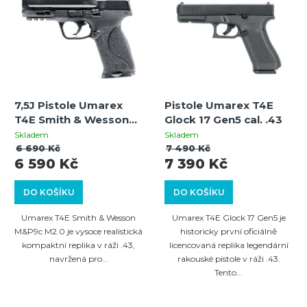
ý
p
p
r
i
o
s
d
p
u
7,5J Pistole Umarex
Pistole Umarex T4E
r
k
T4E Smith & Wesson
Glock 17 Gen5 cal. .43
o
M&P9c M2.0 –
t
Skladem
Skladem
kompaktní tréninková
6 690 Kč
7 490 Kč
d
ů
6 590 Kč
7 390 Kč
zbraň
u
DO KOŠÍKU
DO KOŠÍKU
k
t
Umarex T4E Smith & Wesson
Umarex T4E Glock 17 Gen5 je
M&P9c M2.0 je vysoce realistická
historicky první oficiálně
ů
kompaktní replika v ráži .43,
licencovaná replika legendární
navržená pro...
rakouské pistole v ráži .43.
Tento...