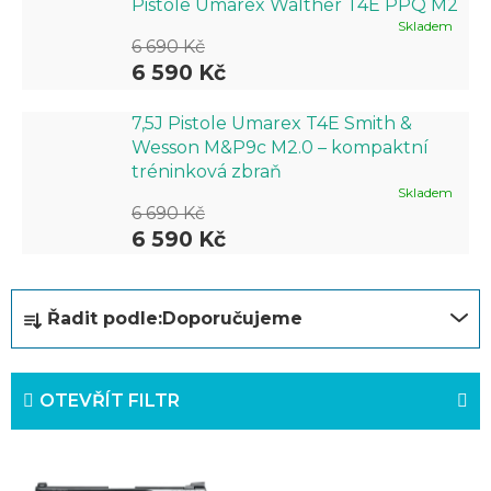
Pistole Umarex Walther T4E PPQ M2
Skladem
6 690 Kč
6 590 Kč
7,5J Pistole Umarex T4E Smith &
Wesson M&P9c M2.0 – kompaktní
tréninková zbraň
Skladem
6 690 Kč
6 590 Kč
Ř
Řadit podle:
Doporučujeme
a
z
OTEVŘÍT FILTR
e
n
V
í