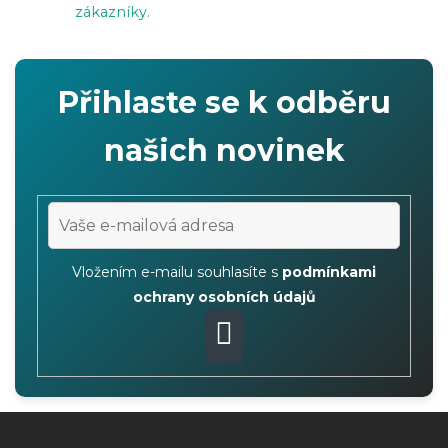
zákazníky.
ý
p
i
Přihlaste se k odběru
s
u
našich novinek
Vložením e-mailu souhlasíte s
podmínkami
ochrany osobních údajů
PŘIHLÁSIT
SE
Z