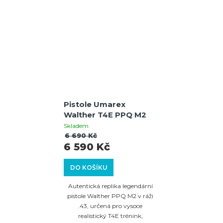
Pistole Umarex
Walther T4E PPQ M2
Skladem
6 690 Kč
6 590 Kč
DO KOŠÍKU
Autentická replika legendární
pistole Walther PPQ M2 v ráži
.43, určená pro vysoce
realistický T4E trénink,