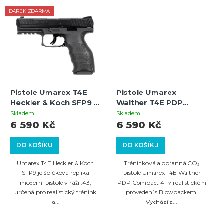
DÁREK ZDARMA
Pistole Umarex T4E
Pistole Umarex
Heckler & Koch SFP9 –
Walther T4E PDP
autentická tréninková
Compact 4" | CO₂ |
Skladem
Skladem
zbraň
Blowback | Cal.43 | 8
6 590 Kč
6 590 Kč
ran
DO KOŠÍKU
DO KOŠÍKU
Umarex T4E Heckler & Koch
Tréninková a obranná CO₂
SFP9 je špičková replika
pistole Umarex T4E Walther
moderní pistole v ráži .43,
PDP Compact 4" v realistickém
určená pro realistický trénink
provedení s Blowbackem.
a...
Vychází z...