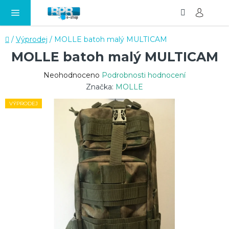
Hledat
NÁ
Přejít
KO
na
obsah
Domů
/
Výprodej
/
MOLLE batoh malý MULTICAM
MOLLE batoh malý MULTICAM
Průměrné
Neohodnoceno
Podrobnosti hodnocení
hodnocení
Značka:
MOLLE
produktu
VÝPRODEJ
je
0,0
z
5
hvězdiček.