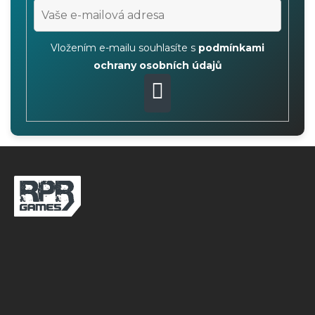
Vložením e-mailu souhlasíte s
podmínkami
ochrany osobních údajů
PŘIHLÁSIT
SE
Z
á
p
a
t
í