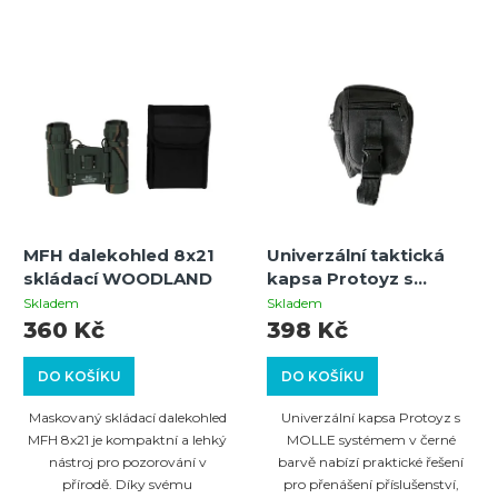
MFH dalekohled 8x21
Univerzální taktická
skládací WOODLAND
kapsa Protoyz s
MOLLE systémem –
Skladem
Skladem
černá
360 Kč
398 Kč
DO KOŠÍKU
DO KOŠÍKU
Maskovaný skládací dalekohled
Univerzální kapsa Protoyz s
MFH 8x21 je kompaktní a lehký
MOLLE systémem v černé
nástroj pro pozorování v
barvě nabízí praktické řešení
přírodě. Díky svému
pro přenášení příslušenství,