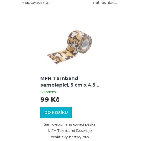
maskovacímu...
náhradních...
MFH Tarnband
samolepící, 5 cm x 4,5
m, desert
Skladem
99 Kč
DO KOŠÍKU
Samolepicí maskovací páska
MFH Tarnband Desert je
praktický nástroj pro