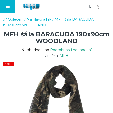
Hledat
NÁ
Přejít
KO
na
obsah
Domů
/
Oblečení
/
Na hlavu a krk
/
MFH šála BARACUDA
190x90cm WOODLAND
MFH šála BARACUDA 190x90cm
WOODLAND
Průměrné
Neohodnoceno
Podrobnosti hodnocení
hodnocení
Značka:
MFH
produktu
AKCE
je
0,0
z
5
hvězdiček.