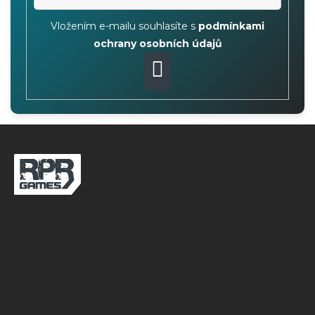
Vložením e-mailu souhlasíte s
podmínkami
ochrany osobních údajů
PŘIHLÁSIT
SE
Z
á
p
a
t
í