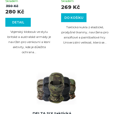
Coyote
Skladem
Skladem
350 Kč
269 Kč
280 Kč
DO KOŠÍKU
DETAIL
Taktická kukla z elastické,
Vojenský klobouk ve stylu
prodyšné tkaniny, navržena pro
britské a australské armády je
airsoftové a paintballové hry.
navržen pro venkovní a lesní
Univerzální velikost, která se...
aktivity, kde je důležitá
ochrana...
DELTA SIX taktická