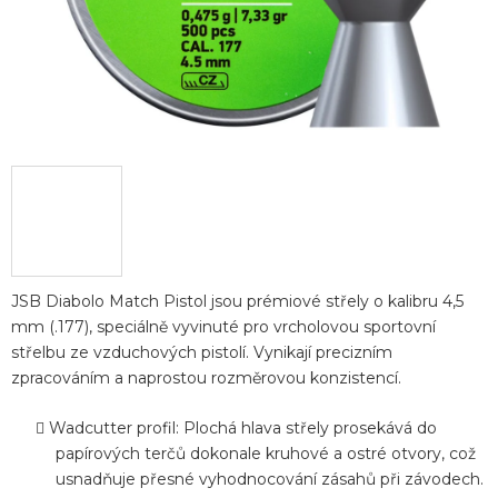
JSB Diabolo Match Pistol jsou prémiové střely o kalibru 4,5
mm (.177), speciálně vyvinuté pro vrcholovou sportovní
střelbu ze vzduchových pistolí. Vynikají precizním
zpracováním a naprostou rozměrovou konzistencí.
Wadcutter profil: Plochá hlava střely prosekává do
papírových terčů dokonale kruhové a ostré otvory, což
usnadňuje přesné vyhodnocování zásahů při závodech.