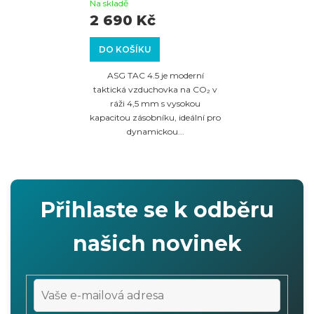
Taktická CO₂ puška v
Na skladě
moderním designu
2 690 Kč
DO KOŠÍKU
ASG TAC 4.5 je moderní
taktická vzduchovka na CO₂ v
ráži 4,5 mm s vysokou
kapacitou zásobníku, ideální pro
dynamickou...
Přihlaste se k odběru
našich novinek