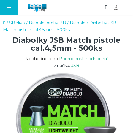
Hledat
NÁ
Přejít
KO
na
obsah
Domů
/
Střelivo
/
Diabolo, broky BB
/
Diabolo
/
Diabolky JSB
Match pistole cal.4,5mm - 500ks
Diabolky JSB Match pistole
cal.4,5mm - 500ks
Průměrné
Neohodnoceno
Podrobnosti hodnocení
hodnocení
Značka:
JSB
produktu
je
0,0
z
5
hvězdiček.