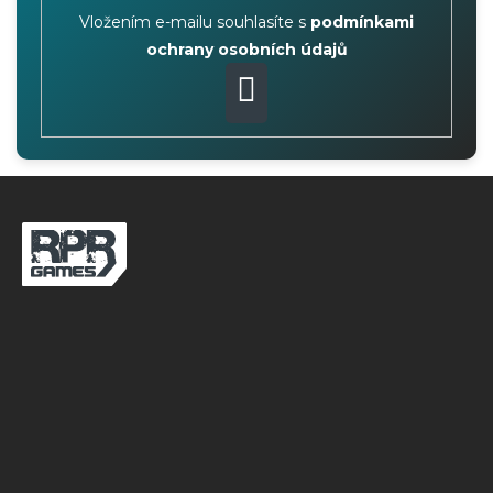
Vložením e-mailu souhlasíte s
podmínkami
ochrany osobních údajů
PŘIHLÁSIT
SE
Z
á
p
a
t
í