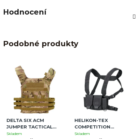
Hodnocení
Podobné produkty
DELTA SIX ACM
HELIKON-TEX
JUMPER TACTICAL
COMPETITION
MOLLE VEST
MultiGun Rig - Shadow
Skladem
Skladem