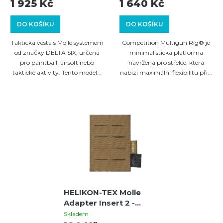
(MULTICAMO)
Grey
1 925 Kč
1 640 Kč
DO KOŠÍKU
DO KOŠÍKU
Taktická vesta s Molle systémem
Competition Multigun Rig® je
od značky DELTA SIX, určená
minimalistická platforma
pro paintball, airsoft nebo
navržená pro střelce, která
taktické aktivity. Tento model...
nabízí maximální flexibilitu při...
HELIKON-TEX Molle
Adapter Insert 2 -
Cordura - Coyote
Skladem