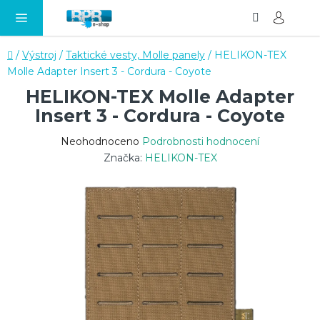
Hledat
NÁ
Přejít
KO
na
obsah
Domů
/
Výstroj
/
Taktické vesty, Molle panely
/
HELIKON-TEX
Molle Adapter Insert 3 - Cordura - Coyote
HELIKON-TEX Molle Adapter
Insert 3 - Cordura - Coyote
Průměrné
Neohodnoceno
Podrobnosti hodnocení
hodnocení
Značka:
HELIKON-TEX
produktu
je
0,0
z
5
hvězdiček.