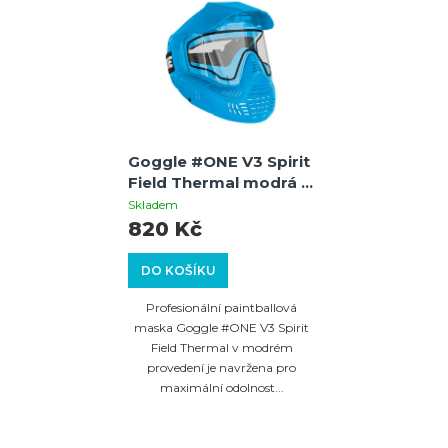
Goggle #ONE V3 Spirit
Field Thermal modrá –
termální paintballová
Skladem
maska s 260°
820 Kč
výhledem
DO KOŠÍKU
Profesionální paintballová
maska Goggle #ONE V3 Spirit
Field Thermal v modrém
provedení je navržena pro
maximální odolnost...