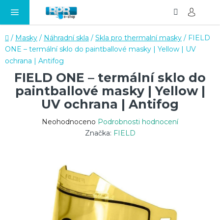
Hledat
NÁ
Přejít
KO
na
obsah
Domů
/
Masky
/
Náhradní skla
/
Skla pro thermalní masky
/
FIELD
ONE – termální sklo do paintballové masky | Yellow | UV
ochrana | Antifog
FIELD ONE – termální sklo do
paintballové masky | Yellow |
UV ochrana | Antifog
Průměrné
Neohodnoceno
Podrobnosti hodnocení
hodnocení
Značka:
FIELD
produktu
je
0,0
z
5
hvězdiček.