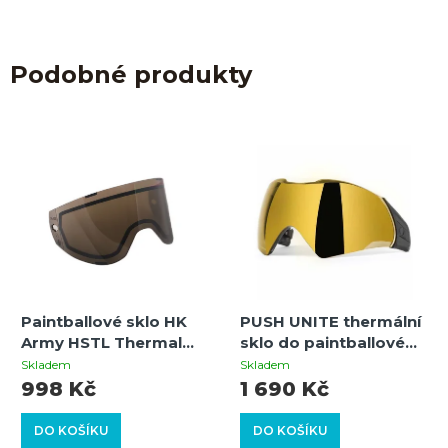
Podobné produkty
Paintballové sklo HK
PUSH UNITE thermální
Army HSTL Thermal
sklo do paintballové
Amber – výměnné
masky – chrome gold
Skladem
Skladem
termální sklo pro
998 Kč
1 690 Kč
masky HSTL
DO KOŠÍKU
DO KOŠÍKU