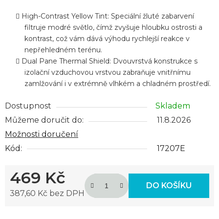
High-Contrast Yellow Tint: Speciální žluté zabarvení
filtruje modré světlo, čímž zvyšuje hloubku ostrosti a
kontrast, což vám dává výhodu rychlejší reakce v
nepřehledném terénu.
Dual Pane Thermal Shield: Dvouvrstvá konstrukce s
izolační vzduchovou vrstvou zabraňuje vnitřnímu
zamlžování i v extrémně vlhkém a chladném prostředí.
Dostupnost
Skladem
Můžeme doručit do:
11.8.2026
Možnosti doručení
Kód:
17207E
469 Kč
DO KOŠÍKU
387,60 Kč bez DPH
Měrná cena: