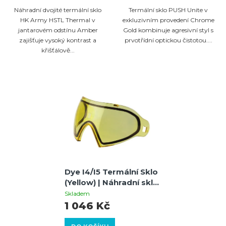
Náhradní dvojité termální sklo
Termální sklo PUSH Unite v
HK Army HSTL Thermal v
exkluzivním provedení Chrome
jantarovém odstínu Amber
Gold kombinuje agresivní styl s
zajišťuje vysoký kontrast a
prvotřídní optickou čistotou....
křišťálově...
Dye I4/I5 Termální Sklo
(Yellow) | Náhradní sklo
pro masky Dye I4 a I5 |
Skladem
Zvýšený kontrast
1 046 Kč