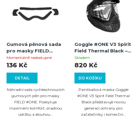
Gumová pěnová sada
Goggle #ONE V3 Spirit
pro masky FIELD
Field Thermal Black –
#ONE
termální paintballová
Momentálně nedostupné
Skladem
maska s 260°
136 Kč
820 Kč
výhledem
DETAIL
DO KOŠÍKU
Náhradní sada rychleschnoucích
Paintballová maska Goggle
gumových pěn pro masky
#ONE V3 Spirit Field Thermal
FIELD #ONE. Poskytuje
Black představuje novou
maximální komfort, snadnou
generaci ochrany pro
údržbu a dlouhou...
začátečníky i komerční...