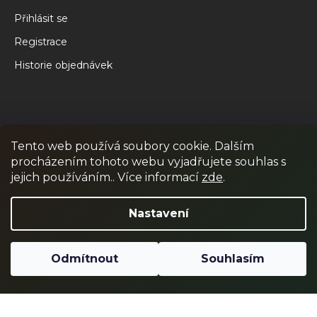
Přihlásit se
Registrace
Historie objednávek
Tento web používá soubory cookie. Dalším
procházením tohoto webu vyjadřujete souhlas s
jejich používáním.. Více informací
zde
.
RPR GAMES
PAINTBALL
JUNIOR PAINTBALL
Nastavení
Odstoupit od smlouvy
Odmítnout
Souhlasím
Vytvořil Shoptet
Copyright 2026
RPR SHOP
. Všechna práva vyhrazena.