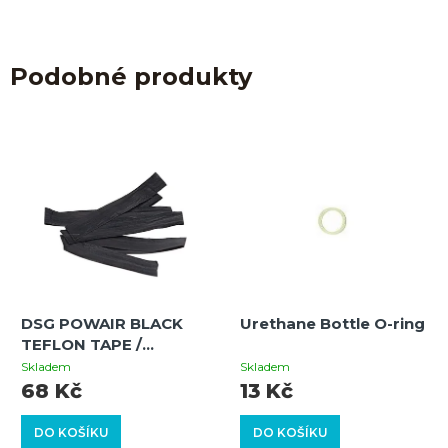
Podobné produkty
DSG POWAIR BLACK
Urethane Bottle O-ring
TEFLON TAPE /
SCHWARZES
Skladem
Skladem
TEFLONBAND (50CM X
68 Kč
13 Kč
10MM)
DO KOŠÍKU
DO KOŠÍKU