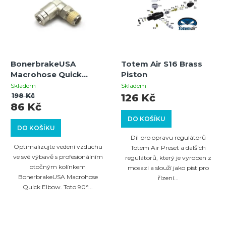
BonerbrakeUSA
Totem Air S16 Brass
Macrohose Quick
Piston
Elbow 90° Swivel
Skladem
Skladem
198 Kč
126 Kč
86 Kč
DO KOŠÍKU
DO KOŠÍKU
Díl pro opravu regulátorů
Optimalizujte vedení vzduchu
Totem Air Preset a dalších
ve své výbavě s profesionálním
regulátorů, který je vyroben z
otočným kolínkem
mosazi a slouží jako píst pro
BonerbrakeUSA Macrohose
řízení...
Quick Elbow. Toto 90°...