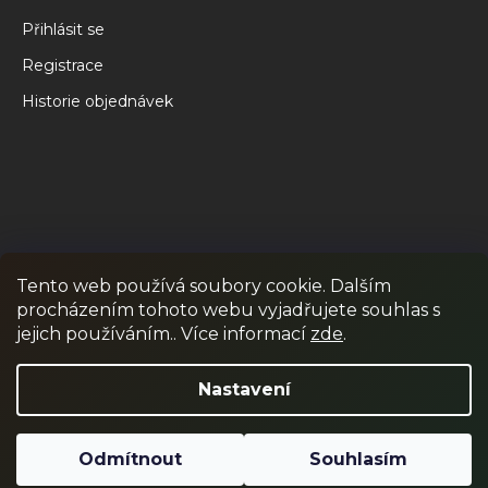
Přihlásit se
Registrace
Historie objednávek
Tento web používá soubory cookie. Dalším
procházením tohoto webu vyjadřujete souhlas s
RPR GAMES
PAINTBALL
JUNIOR PAINTBALL
jejich používáním.. Více informací
zde
.
Odstoupit od smlouvy
Nastavení
Odmítnout
Souhlasím
Vytvořil Shoptet