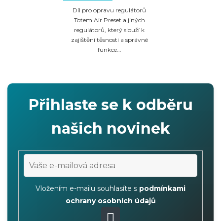
Díl pro opravu regulátorů
Totem Air Preset a jiných
regulátorů, který slouží k
zajištění těsnosti a správné
funkce...
Přihlaste se k odběru
našich novinek
Vložením e-mailu souhlasíte s
podmínkami
ochrany osobních údajů