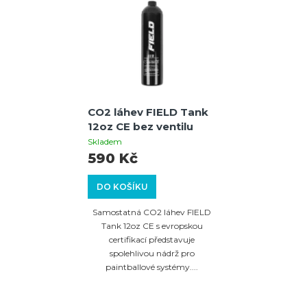
CO2 láhev FIELD Tank
12oz CE bez ventilu
Skladem
590 Kč
DO KOŠÍKU
Samostatná CO2 láhev FIELD
Tank 12oz CE s evropskou
certifikací představuje
spolehlivou nádrž pro
paintballové systémy....