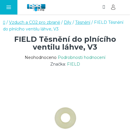
Hledat
NÁ
Přejít
KO
na
obsah
Domů
/
Vzduch a CO2 pro zbraně
/
Díly
/
Těsnění
/
FIELD Těsnění
do plnícího ventilu láhve, V3
FIELD Těsnění do plnícího
ventilu láhve, V3
Průměrné
Neohodnoceno
Podrobnosti hodnocení
hodnocení
Značka:
FIELD
produktu
je
0,0
z
5
hvězdiček.