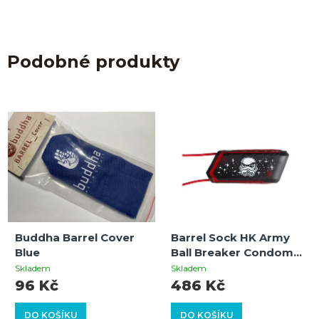
Podobné produkty
Buddha Barrel Cover
Barrel Sock HK Army
Blue
Ball Breaker Condom
HSTL Wars Trooper –
Skladem
Skladem
silikonová ochrana
96 Kč
486 Kč
hlavně
DO KOŠÍKU
DO KOŠÍKU