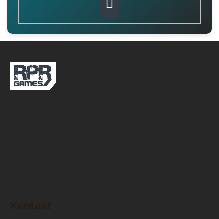
PŘIHLÁSIT
SE
Z
á
p
a
t
í
Kontakt