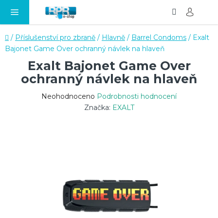
Hledat
NÁ
Přejít
KO
na
obsah
Domů
/
Příslušenství pro zbraně
/
Hlavně
/
Barrel Condoms
/
Exalt
Bajonet Game Over ochranný návlek na hlaveň
Exalt Bajonet Game Over
ochranný návlek na hlaveň
Průměrné
Neohodnoceno
Podrobnosti hodnocení
hodnocení
Značka:
EXALT
produktu
je
0,0
z
5
hvězdiček.