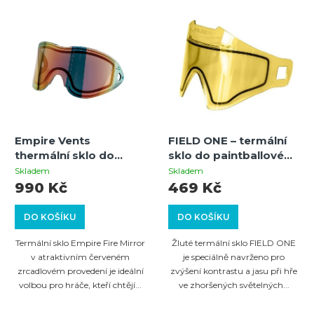
Empire Vents
FIELD ONE – termální
thermální sklo do
sklo do paintballové
paintballové masky –
masky | Yellow | UV
Skladem
Skladem
Fire Mirror – náhradní
ochrana | Antifog
990 Kč
469 Kč
sklo
DO KOŠÍKU
DO KOŠÍKU
Termální sklo Empire Fire Mirror
Žluté termální sklo FIELD ONE
v atraktivním červeném
je speciálně navrženo pro
zrcadlovém provedení je ideální
zvýšení kontrastu a jasu při hře
volbou pro hráče, kteří chtějí...
ve zhoršených světelných...