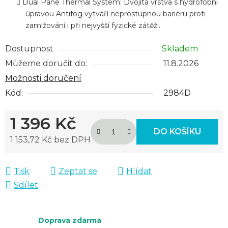
Dual Pane Thermal System: Dvojitá vrstva s hydrofobní
úpravou Antifog vytváří neprostupnou bariéru proti
zamlžování i při nejvyšší fyzické zátěži.
Dostupnost
Skladem
Můžeme doručit do:
11.8.2026
Možnosti doručení
Kód:
2984D
1 396 Kč
DO KOŠÍKU
1 153,72 Kč bez DPH
Měrná cena:
Tisk
Zeptat se
Hlídat
Sdílet
Doprava zdarma