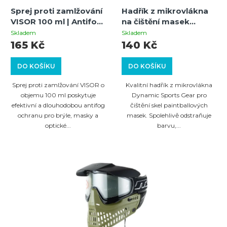
Sprej proti zamlžování
Hadřík z mikrovlákna
VISOR 100 ml | Antifog
na čištění masek
ochrana pro brýle,
30x30 cm – neonově
Skladem
Skladem
masky a optiku
zelený | DSG Paintball
165 Kč
140 Kč
Microfibre Cloth
DO KOŠÍKU
DO KOŠÍKU
Sprej proti zamlžování VISOR o
Kvalitní hadřík z mikrovlákna
objemu 100 ml poskytuje
Dynamic Sports Gear pro
efektivní a dlouhodobou antifog
čištění skel paintballových
ochranu pro brýle, masky a
masek. Spolehlivě odstraňuje
optické...
barvu,...