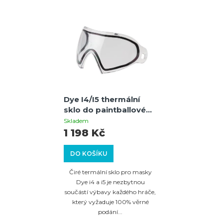
Dye I4/I5 thermální
sklo do paintballové
masky – Clear –
Skladem
náhradní sklo pro
1 198 Kč
masky Dye I4 a I5
DO KOŠÍKU
Čiré termální sklo pro masky
Dye i4 a i5 je nezbytnou
součástí výbavy každého hráče,
který vyžaduje 100% věrné
podání...