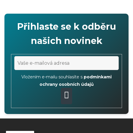
Přihlaste se k odběru
našich novinek
Vložením e-mailu souhlasíte s
podmínkami
ochrany osobních údajů
PŘIHLÁSIT
SE
Z
á