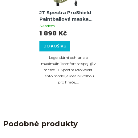
JT Spectra ProShield
Paintballová maska
Thermal Black/Olive
Skladem
1 898 Kč
DO KOŠÍKU
Legendární ochrana a
maximální komfort se spojují v
masce JT Spectra ProShield.
Tento model je ideální volbou
pro hráče,...
Podobné produkty