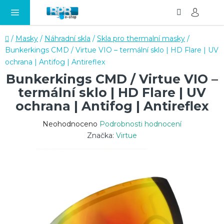
Hledat
NÁ
Přejít
KO
na
obsah
Domů
/
Masky
/
Náhradní skla
/
Skla pro thermalní masky
/
Bunkerkings CMD / Virtue VIO – termální sklo | HD Flare | UV
ochrana | Antifog | Antireflex
Bunkerkings CMD / Virtue VIO –
termální sklo | HD Flare | UV
ochrana | Antifog | Antireflex
Průměrné
Neohodnoceno
Podrobnosti hodnocení
hodnocení
Značka:
Virtue
produktu
je
0,0
z
5
hvězdiček.