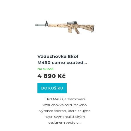
Vzduchovka Ekol
M450 camo coated
cal.4,5mm
Na skladě
4 890 Kč
DO KOŠÍKU
Ekol M450 je zlamovací
vzduchovka od tureckého
výrobce Voltran, která zaujme
nejen svým realistickým
designem ve stylu...