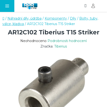
Hledat
NÁ
Přejít
KO
na
obsah
Domů
/
Náhradní díly, údržba
/
Komponenty
/
Díly
/
Bolty, tuby,
válce, kladiva
/
AR12C102 Tiberius T15 Striker
AR12C102 Tiberius T15 Striker
Průměrné
Neohodnoceno
Podrobnosti hodnocení
hodnocení
Značka:
Tiberius
produktu
je
0,0
z
5
hvězdiček.