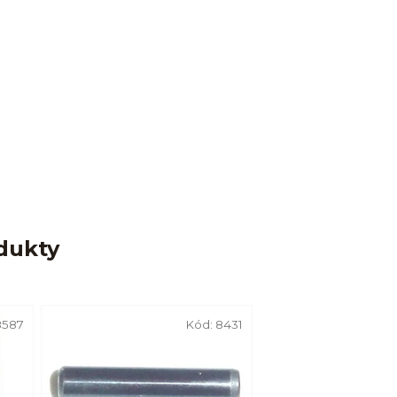
dukty
8587
Kód:
8431