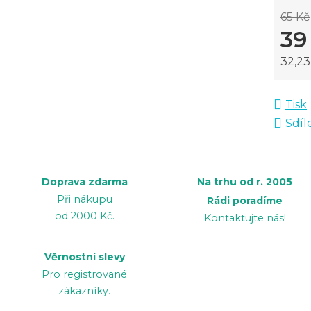
65 Kč
39
32,2
Měrná
Tisk
Sdíl
Doprava zdarma
Na trhu od r. 2005
Při nákupu
Rádi poradíme
od 2000 Kč.
Kontaktujte nás!
Věrnostní slevy
Pro registrované
zákazníky.