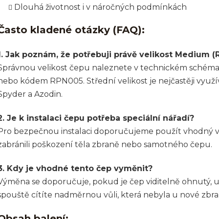
Dlouhá životnost i v náročných podmínkách
Často kladené otázky (FAQ):
1. Jak poznám, že potřebuji právě velikost Medium 
Správnou velikost čepu naleznete v technickém schémat
nebo kódem RPN005. Střední velikost je nejčastěji vy
Spyder a Azodin.
2. Je k instalaci čepu potřeba speciální nářadí?
Pro bezpečnou instalaci doporučujeme použít vhodný vy
zabránili poškození těla zbraně nebo samotného čepu.
3. Kdy je vhodné tento čep vyměnit?
Výměna se doporučuje, pokud je čep viditelně ohnutý,
spouště cítíte nadměrnou vůli, která nebyla u nové zbra
Obsah balení: