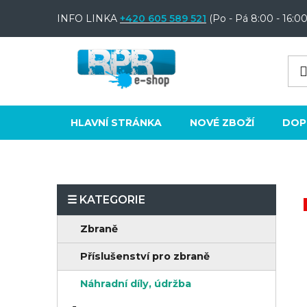
Přejít
INFO LINKA
+420 605 589 521
(Po - Pá 8:00 - 16:00
na
obsah
HLAVNÍ STRÁNKA
NOVÉ ZBOŽÍ
DOP
P
o
K
Přeskočit
Zbraně
s
a
kategorie
t
Příslušenství pro zbraně
t
e
r
Náhradní díly, údržba
g
a