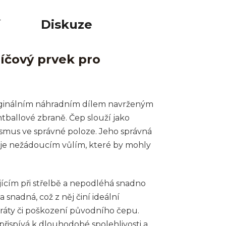
í
Diskuze
íčový prvek pro
riginálním náhradním dílem navrženým
ntballové zbraně. Čep slouží jako
ismus ve správné poloze. Jeho správná
je nežádoucím vůlím, které by mohly
ajícím při střelbě a nepodléhá snadno
snadná, což z něj činí ideální
ráty či poškození původního čepu.
přispívá k dlouhodobé spolehlivosti a