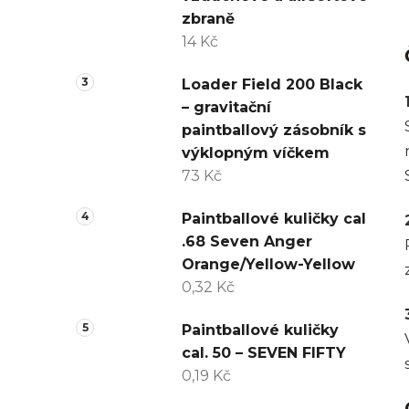
zbraně
14 Kč
Loader Field 200 Black
– gravitační
paintballový zásobník s
výklopným víčkem
73 Kč
Paintballové kuličky cal
.68 Seven Anger
Orange/Yellow-Yellow
0,32 Kč
Paintballové kuličky
cal. 50 – SEVEN FIFTY
0,19 Kč