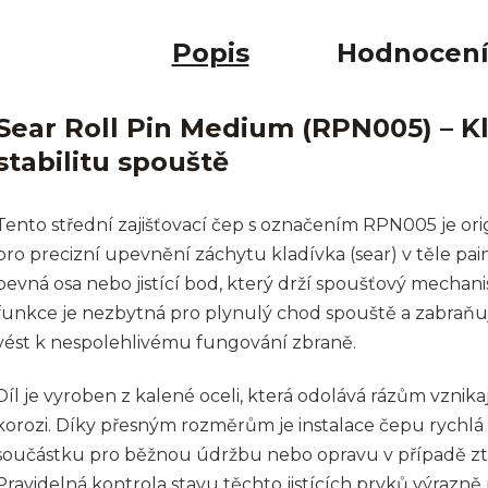
Popis
Hodnocen
Sear Roll Pin Medium (RPN005) – Kl
stabilitu spouště
Tento střední zajišťovací čep s označením RPN005 je o
pro precizní upevnění záchytu kladívka (sear) v těle pai
pevná osa nebo jistící bod, který drží spoušťový mechan
funkce je nezbytná pro plynulý chod spouště a zabraňu
vést k nespolehlivému fungování zbraně.
Díl je vyroben z kalené oceli, která odolává rázům vznik
korozi. Díky přesným rozměrům je instalace čepu rychlá a 
součástku pro běžnou údržbu nebo opravu v případě zt
Pravidelná kontrola stavu těchto jistících prvků výrazně 