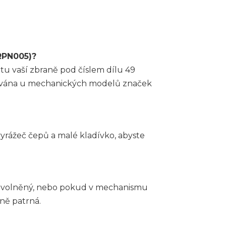
(RPN005)?
u vaší zbraně pod číslem dílu 49
užívána u mechanických modelů značek
rážeč čepů a malé kladívko, abyste
 uvolněný, nebo pokud v mechanismu
ně patrná.