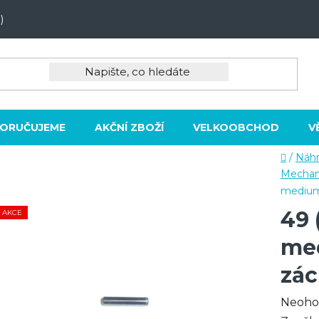
)
ORUČUJEME
AKČNÍ ZBOŽÍ
VELKOOBCHOD
V
Domů
/
Náhr
Mechan
medium 
49 
AKCE
med
zác
Průmě
Neoho