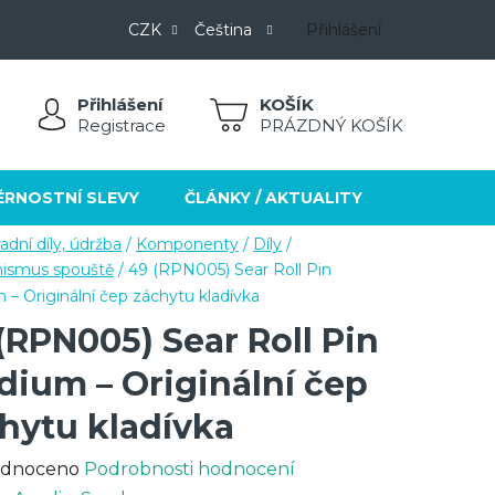
CZK
Čeština
Přihlášení
Přihlášení
NÁKUPNÍ
Registrace
PRÁZDNÝ KOŠÍK
KOŠÍK
ĚRNOSTNÍ SLEVY
ČLÁNKY / AKTUALITY
KONTAKT
adní díly, údržba
/
Komponenty
/
Díly
/
ismus spouště
/
49 (RPN005) Sear Roll Pin
– Originální čep záchytu kladívka
(RPN005) Sear Roll Pin
ium – Originální čep
hytu kladívka
rné
dnoceno
Podrobnosti hodnocení