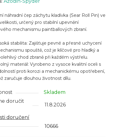
cení
a:
Azodin-Spyder
ktu
lní náhradní čep záchytu kladívka (Sear Roll Pin) ve
velikosti, určený pro stabilní upevnění
vého mechanismu paintballových zbraní.
soká stabilita: Zajišťuje pevné a přesné uchycení
ček.
echanismu spouště, což je klíčové pro hladký a
polehlivý chod zbraně při každém výstřelu.
olný materiál: Vyrobeno z vysoce kvalitní oceli s
dolností proti korozi a mechanickému opotřebení,
ž zaručuje dlouhou životnost dílu.
pnost
Skladem
e doručit
11.8.2026
ti doručení
10666