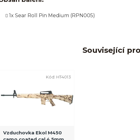
1x Sear Roll Pin Medium (RPN005)
Související pr
Kód:
HT4013
Vzduchovka Ekol M450
camo coated cal.4,5mm