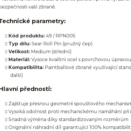
bezpečnosti vaší zbraně.
Technické parametry:
Kód produktu:
49 / RPN005
Typ dílu:
Sear Roll Pin (pružný čep)
Velikost:
Medium (střední)
Materiál:
Vysoce kvalitní ocel s povrchovou úpravo
Kompatibilita:
Paintballové zbraně využívající stan
další)
Hlavní přednosti:
Zajišťuje přesnou geometrii spoušťového mechani
Vysoká odolnost proti mechanickému namáhání při i
Snadná výměna díky standardizovaným rozměrům
Originální náhradní díl garantující 100% kompatibili