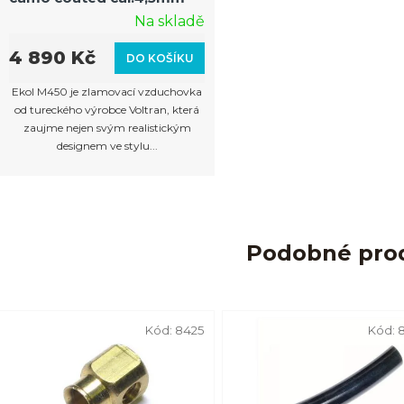
Na skladě
4 890 Kč
DO KOŠÍKU
Ekol M450 je zlamovací vzduchovka
od tureckého výrobce Voltran, která
zaujme nejen svým realistickým
designem ve stylu...
Podobné pro
Kód:
8425
Kód: