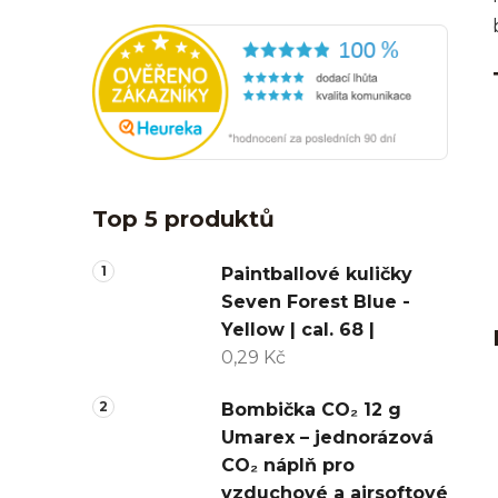
Top 5 produktů
Paintballové kuličky
Seven Forest Blue -
Yellow | cal. 68 |
0,29 Kč
Bombička CO₂ 12 g
Umarex – jednorázová
CO₂ náplň pro
vzduchové a airsoftové