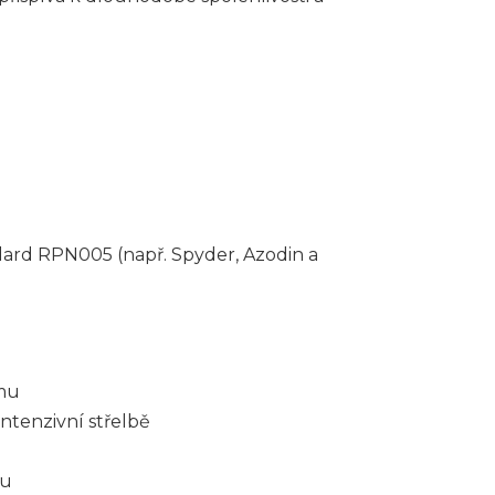
u
dard RPN005 (např. Spyder, Azodin a
smu
ntenzivní střelbě
tu