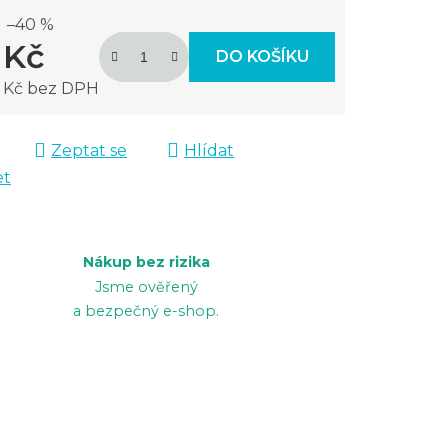
–40 %
 Kč
DO KOŠÍKU
3 Kč bez DPH
 cena:
Zeptat se
Hlídat
et
Nákup bez rizika
Jsme ověřený
a bezpečný e-shop.