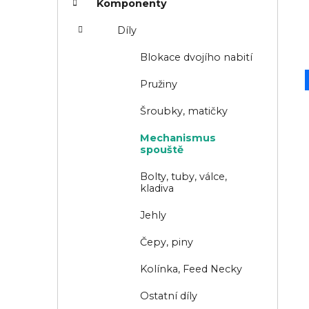
o
Komponenty
n
r
Díly
n
i
í
e
Blokace dvojího nabití
p
Pružiny
a
Šroubky, matičky
n
Mechanismus
e
spouště
l
Bolty, tuby, válce,
kladiva
Jehly
Čepy, piny
Kolínka, Feed Necky
Ostatní díly