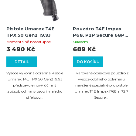
Pistole Umarex T4E
Pouzdro T4E Impax
TPX 50 Gen2 19,9J
P68, P2P Secure 68P
polymer, pravé
Momentálně nedostupné
Skladem
3 490 Kč
689 Kč
DETAIL
DO KOŠÍKU
Vysoce výkonná obranná Pistole
Tvarované opaskové pouzdro z
Umarex T4E TPX 50 Gen2 19,9J
vysoce odolného polymeru
představuje nový účinný
navržené speciálně pro pistole
způsob ochrany osob i majetku
Umarex T4E Impax P68 a P2P
střelbou...
Secure...