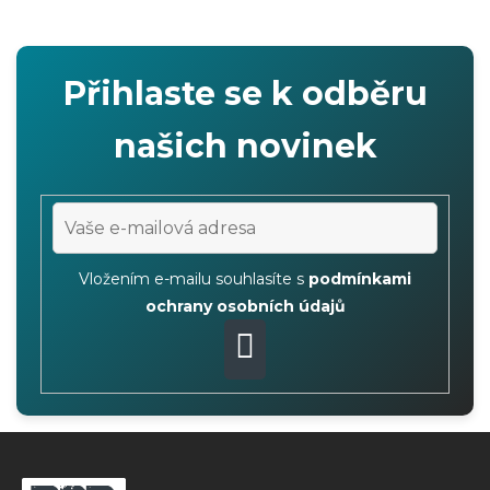
v
l
á
Přihlaste se k odběru
d
a
našich novinek
c
í
p
r
v
Vložením e-mailu souhlasíte s
podmínkami
k
ochrany osobních údajů
y
v
PŘIHLÁSIT
ý
p
SE
Z
i
s
á