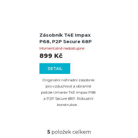
Zásobník T4E Impax
P68, P2P Secure 68P
Momentálně nedostupné
899 Kč
DETAIL
Originální náhradní zásobník
pro vzduchové a obranné
pistole Umarex T4E Impax P68
a P2P Secure 68P. Robustní
konstrukce...
5
položek celkem
O