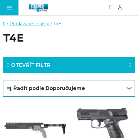
Hledat
NÁ
Přejít
KO
na
obsah
Domů
/
Prodávané značky
/
T4E
T4E
OTEVŘÍT FILTR
Ř
Řadit podle:
Doporučujeme
a
z
V
e
ý
n
p
í
i