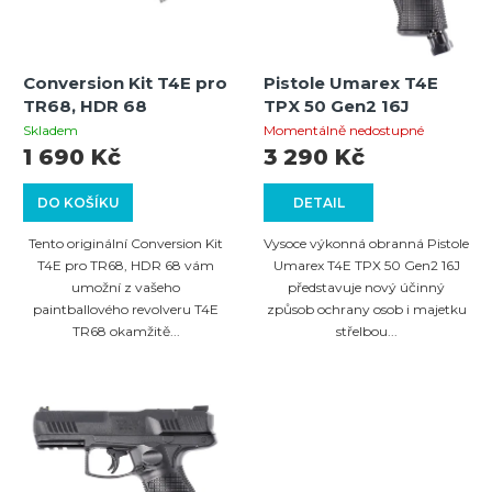
p
s
r
p
o
Conversion Kit T4E pro
Pistole Umarex T4E
r
TR68, HDR 68
TPX 50 Gen2 16J
d
o
Skladem
Momentálně nedostupné
u
1 690 Kč
3 290 Kč
d
k
u
DO KOŠÍKU
DETAIL
t
k
Tento originální Conversion Kit
Vysoce výkonná obranná Pistole
ů
t
T4E pro TR68, HDR 68 vám
Umarex T4E TPX 50 Gen2 16J
umožní z vašeho
představuje nový účinný
ů
paintballového revolveru T4E
způsob ochrany osob i majetku
TR68 okamžitě...
střelbou...